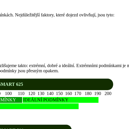
nkách. Nejdůležitější faktory, které dojezd ovlivňují, jsou tyto:
ozlišujeme takto: extrémní, dobré a ideální. Extrémními podmínkami je
ní podmínky jsou přesným opakem.
MART 625
0
100
110
120
130
140
150
160
170
180
190
200
DMÍNKY
IDEÁLNÍ PODMÍNKY