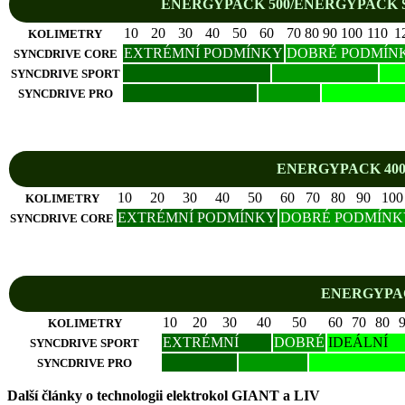
ENERGYPACK 500/ENERGYPACK 
10
20
30
40
50
60
70
80
90
100
110
1
KOLIMETRY
EXTRÉMNÍ PODMÍNKY
DOBRÉ PODMÍN
SYNCDRIVE CORE
SYNCDRIVE SPORT
SYNCDRIVE PRO
ENERGYPACK 40
10
20
30
40
50
60
70
80
90
100
KOLIMETRY
EXTRÉMNÍ PODMÍNKY
DOBRÉ PODMÍNK
SYNCDRIVE CORE
ENERGYPAC
10
20
30
40
50
60
70
80
KOLIMETRY
EXTRÉMNÍ
DOBRÉ
IDEÁLNÍ
SYNCDRIVE SPORT
SYNCDRIVE PRO
Další články o technologii elektrokol GIANT a LIV