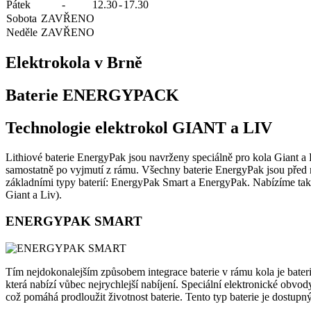
Pátek
-
12.30
-
17.30
Sobota
ZAVŘENO
Neděle
ZAVŘENO
Elektrokola v Brně
Baterie ENERGYPACK
Technologie elektrokol GIANT a LIV
Lithiové baterie EnergyPak jsou navrženy speciálně pro kola Giant a L
samostatně po vyjmutí z rámu. Všechny baterie EnergyPak jsou před m
základními typy baterií: EnergyPak Smart a EnergyPak. Nabízíme také 
Giant a Liv).
ENERGYPAK SMART
Tím nejdokonalejším způsobem integrace baterie v rámu kola je bateri
která nabízí vůbec nejrychlejší nabíjení. Speciální elektronické obvo
což pomáhá prodloužit životnost baterie. Tento typ baterie je dostup