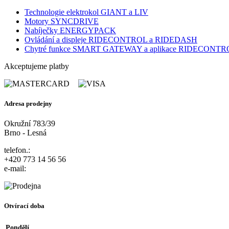
Technologie elektrokol GIANT a LIV
Motory SYNCDRIVE
Nabíječky ENERGYPACK
Ovládání a displeje RIDECONTROL a RIDEDASH
Chytré funkce SMART GATEWAY a aplikace RIDECONT
Akceptujeme platby
Adresa prodejny
Okružní 783/39
Brno - Lesná
telefon.:
+420 773 14 56 56
e-mail:
Otvírací doba
Pondělí