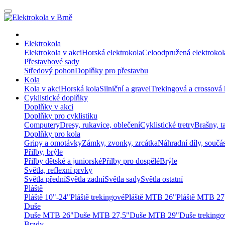
Elektrokola
Elektrokola v akci
Horská elektrokola
Celoodpružená elektrokol
Přestavbové sady
Středový pohon
Doplňky pro přestavbu
Kola
Kola v akci
Horská kola
Silniční a gravel
Trekingová a crossová 
Cyklistické doplňky
Doplňky v akci
Doplňky pro cyklistiku
Computery
Dresy, rukavice, oblečení
Cyklistické tretry
Brašny, t
Doplňky pro kola
Gripy a omotávky
Zámky, zvonky, zrcátka
Náhradní díly, součá
Přilby, brýle
Přilby dětské a juniorské
Přilby pro dospělé
Brýle
Světla, reflexní prvky
Světla přední
Světla zadní
Světla sady
Světla ostatní
Pláště
Pláště 10"-24"
Pláště trekingové
Pláště MTB 26"
Pláště MTB 27
Duše
Duše MTB 26"
Duše MTB 27,5"
Duše MTB 29"
Duše trekingo
Brzdy