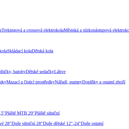
a
Trekingová a crossová elektrokola
Městská a nízkonástupová elektroko
kola
Skládací kola
Dětská kola
aštičky, batohy
Dětské sedačky
Láhve
stky
Mazací a čisticí prostředky
Nářadí, pumpy
Doplňky a ostatní zboží
,5"
Pláště MTB 29"
Pláště silniční
vé 28"
Duše silniční 28"
Duše dětské 12"-24"
Duše ostatní