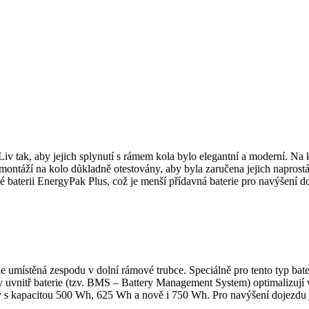
iv tak, aby jejich splynutí s rámem kola bylo elegantní a moderní. Na k
ontáží na kolo důkladně otestovány, aby byla zaručena jejich naprostá
baterii EnergyPak Plus, což je menší přídavná baterie pro navýšení doje
e umístěná zespodu v dolní rámové trubce. Speciálně pro tento typ bate
dy uvnitř baterie (tzv. BMS – Battery Management System) optimalizují 
ný s kapacitou 500 Wh, 625 Wh a nově i 750 Wh. Pro navýšení dojezdu je