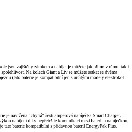
ole jsou zajištěny zámkem a nabíjet je můžete jak přímo v rámu, tak i
 spolehlivost. Na kolech Giant a Liv se můžete setkat se dvěma
zdu (tato baterie je kompatibilní jen s určitými modely elektrokol
rie je navržena "chytrá" šesti ampérová nabíječka Smart Charger,
výkon nabíjení díky nepřetržité komunikaci mezi baterií a nabíječkou,
 tato baterie kompatibilní s přídavnou baterií EnergyPak Plus.