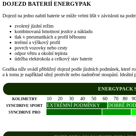
DOJEZD BATERIÍ ENERGYPAK
Dojezd na jedno nabití baterie se může velmi lišit v závislosti na podmí
zvolený jízdní režim
kombinovaná hmotnost jezdce a nákladu
tlak v pneumatikách a profil běhounu
terénní a výškový profil
povrch vozovky nebo cesty
odpor větru a okolní teplota
údržba elektrokola a celkový stav baterie
Grafika níže uvádí přibližný dojezd podle jízdních podmínek, které r
a k tomu je například silný protivítr nebo nadměrné stoupání. Ideál
ENERGYPACK S
10
20
30
40
50
60
70
80
9
KOLIMETRY
EXTRÉMNÍ PODMÍNKY
DOBRÉ PO
SYNCDRIVE SPORT
SYNCDRIVE PRO