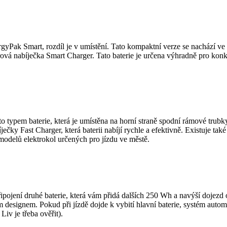
ergyPak Smart, rozdíl je v umístění. Tato kompaktní verze se nachází ve
rová nabíječka Smart Charger. Tato baterie je určena výhradně pro konk
 typem baterie, která je umístěna na horní straně spodní rámové trubky
čky Fast Charger, která baterii nabíjí rychle a efektivně. Existuje také 
 modelů elektrokol určených pro jízdu ve městě.
řipojení druhé baterie, která vám přidá dalších 250 Wh a navýší dojez
 designem. Pokud při jízdě dojde k vybití hlavní baterie, systém autom
Liv je třeba ověřit).