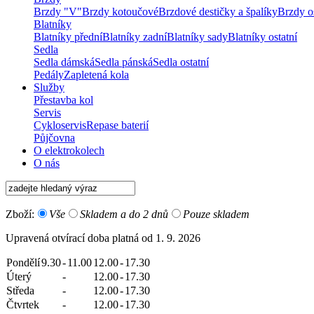
Brzdy "V"
Brzdy kotoučové
Brzdové destičky a špalíky
Brzdy os
Blatníky
Blatníky přední
Blatníky zadní
Blatníky sady
Blatníky ostatní
Sedla
Sedla dámská
Sedla pánská
Sedla ostatní
Pedály
Zapletená kola
Služby
Přestavba kol
Servis
Cykloservis
Repase baterií
Půjčovna
O elektrokolech
O nás
Zboží:
Vše
Skladem a do 2 dnů
Pouze skladem
Upravená otvírací doba platná od 1. 9. 2026
Pondělí
9.30
-
11.00
12.00
-
17.30
Úterý
-
12.00
-
17.30
Středa
-
12.00
-
17.30
Čtvrtek
-
12.00
-
17.30