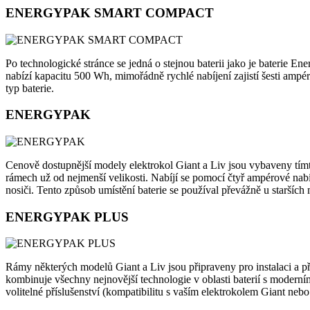
ENERGYPAK SMART COMPACT
Po technologické stránce se jedná o stejnou baterii jako je baterie En
nabízí kapacitu 500 Wh, mimořádně rychlé nabíjení zajistí šesti ampé
typ baterie.
ENERGYPAK
Cenově dostupnější modely elektrokol Giant a Liv jsou vybaveny tímto
rámech už od nejmenší velikosti. Nabíjí se pomocí čtyř ampérové nabíje
nosiči. Tento způsob umístění baterie se používal převážně u starších
ENERGYPAK PLUS
Rámy některých modelů Giant a Liv jsou připraveny pro instalaci a p
kombinuje všechny nejnovější technologie v oblasti baterií s moderním
volitelné příslušenství (kompatibilitu s vaším elektrokolem Giant nebo 