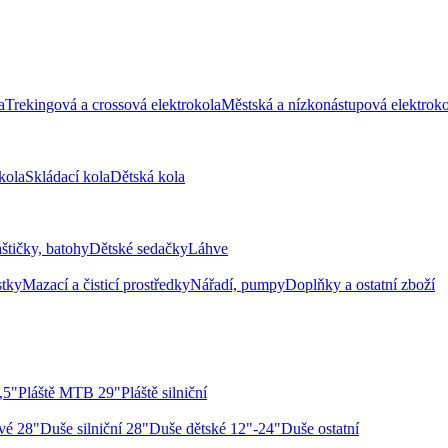
a
Trekingová a crossová elektrokola
Městská a nízkonástupová elektroko
kola
Skládací kola
Dětská kola
aštičky, batohy
Dětské sedačky
Láhve
stky
Mazací a čisticí prostředky
Nářadí, pumpy
Doplňky a ostatní zboží
,5"
Pláště MTB 29"
Pláště silniční
vé 28"
Duše silniční 28"
Duše dětské 12"-24"
Duše ostatní