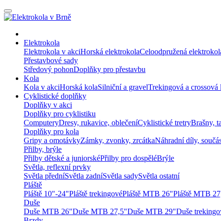
Elektrokola
Elektrokola v akci
Horská elektrokola
Celoodpružená elektrokol
Přestavbové sady
Středový pohon
Doplňky pro přestavbu
Kola
Kola v akci
Horská kola
Silniční a gravel
Trekingová a crossová 
Cyklistické doplňky
Doplňky v akci
Doplňky pro cyklistiku
Computery
Dresy, rukavice, oblečení
Cyklistické tretry
Brašny, t
Doplňky pro kola
Gripy a omotávky
Zámky, zvonky, zrcátka
Náhradní díly, součá
Přilby, brýle
Přilby dětské a juniorské
Přilby pro dospělé
Brýle
Světla, reflexní prvky
Světla přední
Světla zadní
Světla sady
Světla ostatní
Pláště
Pláště 10"-24"
Pláště trekingové
Pláště MTB 26"
Pláště MTB 27
Duše
Duše MTB 26"
Duše MTB 27,5"
Duše MTB 29"
Duše trekingo
Brzdy