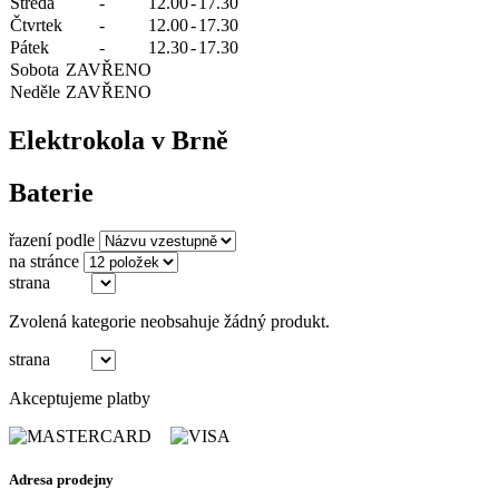
Středa
-
12.00
-
17.30
Čtvrtek
-
12.00
-
17.30
Pátek
-
12.30
-
17.30
Sobota
ZAVŘENO
Neděle
ZAVŘENO
Elektrokola v Brně
Baterie
řazení podle
na stránce
strana
(z 0)
Zvolená kategorie neobsahuje žádný produkt.
strana
(z 0)
Akceptujeme platby
Adresa prodejny