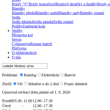
Brzdy "V"
Brzdy kotoučové
Brzdové destičky a špalíky
Brzdy os
Blatníky
Blatníky přední
Blatníky zadní
Blatníky sady
Blatníky ostatní
Sedla
Sedla dámská
Sedla pánská
Sedla ostatní
Pedály
Zapletená kola
Služby
Přestavba kol
Servis
Cykloservis
Repase baterií
Půjčovna
O elektrokolech
O nás
Prohledat:
Katalog
Elektrokola
Baterie
Zboží:
Vše
Skladem a do 2 dnů
Pouze skladem
Upravená otvírací doba platná od 1. 9. 2026
Pondělí
9.30
-
11.00
12.00
-
17.30
Úterý
-
12.00
-
17.30