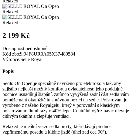
2 199 Kč
Dostupnost:
nedostupné
Kód zboží:
94F8UR0A05X37-I89584
Výrobce:
Selle Royal
Popis
Sedlo On Open je speciálně navrženo pro elektrokola tak, aby
zajistilo nejlepší možný komfort a ovladatelnost: jeho poddajné
bočnice usnadňují šlapání, zatímco vyvýšená zadní část sedla vám
pomůže najít okamžitě tu správnou pozici na sedle. Polstrování je
vyrobeno z našeho Royalgelu, který v porovnání s klasickým
polstrováním tlumí rázy o 40% lépe. Centrální výřez navíc ulevuje
citlivým tkáním a zlepšuje ventilaci.
Relaxed je ideální verze sedla pro ty, kteří dávají přednost
vzpřímenému posedu a klidné jízdě (úhel zad cca 90°).