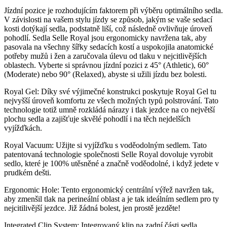
Jízdní pozice je rozhodujícím faktorem při výběru optimálního sedla.
V závislosti na vašem stylu jízdy se způsob, jakým se vaše sedací
kosti dotýkají sedla, podstatně liší, což následně ovlivňuje úroveň
pohodlí. Sedla Selle Royal jsou ergonomicky navržena tak, aby
pasovala na všechny šířky sedacích kostí a uspokojila anatomické
potřeby mužů i žen a zaručovala úlevu od tlaku v nejcitlivějších
oblastech. Vyberte si správnou jízdní pozici z 45° (Athletic), 60°
(Moderate) nebo 90° (Relaxed), abyste si užili jízdu bez bolesti.
Royal Gel: Díky své výjimečné konstrukci poskytuje Royal Gel tu
nejvyšší úroveň komfortu ze všech možných typů polstrování. Tato
technologie totiž umně rozkládá nárazy i tlak jezdce na co největší
plochu sedla a zajišťuje skvělé pohodlí i na těch nejdelších
vyjížďkách.
Royal Vacuum: Užijte si vyjížďku s voděodolným sedlem. Tato
patentovaná technologie společnosti Selle Royal dovoluje vyrobit
sedlo, které je 100% utěsněné a značně voděodolné, i když jedete v
prudkém dešti.
Ergonomic Hole: Tento ergonomický centrální výřež navržen tak,
aby zmenšil tlak na perineální oblast a je tak ideálním sedlem pro ty
nejcitilivější jezdce. Již žádná bolest, jen prostě jezděte!
Integrated Clip System: Integrovaný klip na zadní části sedla