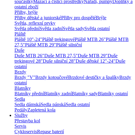
součástky
Mazací a čisticí prostředky
Nářadí, pumpy
Doplňky a
ostatní zboží
Přilby, brýle
Přilby dětské a juniorské
Přilby pro dospělé
Brýle
Světla, reflexní prvky
Světla přední
Světla zadní
Světla sady
Světla ostatní
Pláště
Pláště 10"-24"
Pláště trekingové
Pláště MTB 26"
Pláště MTB
27,5"
Pláště MTB 29"
Pláště silniční
Duše
Duše MTB 26"
Duše MTB 27,5"
Duše MTB 29"
Duše
trekingové 28"
Duše silniční 28"
Duše dětské 12"-24"
Duše
ostatní
Brzdy
Brzdy "V"
Brzdy kotoučové
Brzdové destičky a špalíky
Brzdy
ostatní
Blatníky
Blatníky přední
Blatníky zadní
Blatníky sady
Blatníky ostatní
Sedla
Sedla dámská
Sedla pánská
Sedla ostatní
Pedály
Zapletená kola
Služby
Přestavba kol
Servis
Cykloservis
Repase baterií