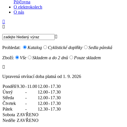
Půjčovna
O elektrokolech
O nás
Prohledat:
Katalog
Cyklistické doplňky
Sedla pánská
Zboží:
Vše
Skladem a do 2 dnů
Pouze skladem
Upravená otvírací doba platná od 1. 9. 2026
Pondělí
9.30
-
11.00
12.00
-
17.30
Úterý
-
12.00
-
17.30
Středa
-
12.00
-
17.30
Čtvrtek
-
12.00
-
17.30
Pátek
-
12.30
-
17.30
Sobota
ZAVŘENO
Neděle
ZAVŘENO