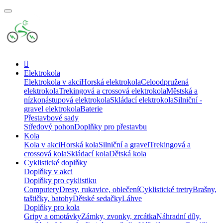
Elektrokola
Elektrokola v akci
Horská elektrokola
Celoodpružená
elektrokola
Trekingová a crossová elektrokola
Městská a
nízkonástupová elektrokola
Skládací elektrokola
Silniční -
gravel elektrokola
Baterie
Přestavbové sady
Středový pohon
Doplňky pro přestavbu
Kola
Kola v akci
Horská kola
Silniční a gravel
Trekingová a
crossová kola
Skládací kola
Dětská kola
Cyklistické doplňky
Doplňky v akci
Doplňky pro cyklistiku
Computery
Dresy, rukavice, oblečení
Cyklistické tretry
Brašny,
taštičky, batohy
Dětské sedačky
Láhve
Doplňky pro kola
Gripy a omotávky
Zámky, zvonky, zrcátka
Náhradní díly,