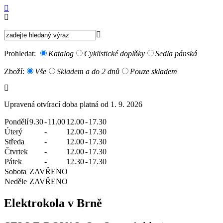
Prohledat:
Katalog
Cyklistické doplňky
Sedla pánská
Zboží:
Vše
Skladem a do 2 dnů
Pouze skladem
Upravená otvírací doba platná od 1. 9. 2026
Pondělí
9.30
-
11.00
12.00
-
17.30
Úterý
-
12.00
-
17.30
Středa
-
12.00
-
17.30
Čtvrtek
-
12.00
-
17.30
Pátek
-
12.30
-
17.30
Sobota
ZAVŘENO
Neděle
ZAVŘENO
Elektrokola v Brně