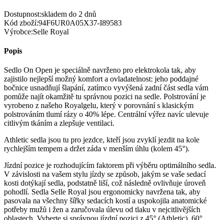
Dostupnost:
skladem do 2 dnů
Kód zboží:
94F6UR0A05X37-I89583
Výrobce:
Selle Royal
Popis
Sedlo On Open je speciálně navrženo pro elektrokola tak, aby
zajistilo nejlepší možný komfort a ovladatelnost: jeho poddajné
bočnice usnadňují šlapání, zatímco vyvýšená zadní část sedla vám
pomůže najít okamžitě tu správnou pozici na sedle. Polstrování je
vyrobeno z našeho Royalgelu, který v porovnání s klasickým
polstrováním tlumí rázy o 40% lépe. Centrální výřez navíc ulevuje
citlivým tkáním a zlepšuje ventilaci.
Athletic sedla jsou tu pro jezdce, kteří jsou zvyklí jezdit na kole
rychlejším tempem a držet záda v menším úhlu (kolem 45°).
Jízdní pozice je rozhodujícím faktorem při výběru optimálního sedla.
V závislosti na vašem stylu jízdy se způsob, jakým se vaše sedací
kosti dotýkají sedla, podstatně liší, což následně ovlivňuje úroveň
pohodlí. Sedla Selle Royal jsou ergonomicky navržena tak, aby
pasovala na všechny šířky sedacích kostí a uspokojila anatomické
potřeby mužů i žen a zaručovala úlevu od tlaku v nejcitlivějších
oblastech. Vyberte si správnou jízdní pozici z 45° (Athletic), 60°