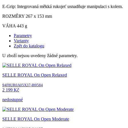
E-Grip: Integrovaná měkká rukojeť usnadňuje manipulaci s kolem.
ROZMĚRY 267 x 153 mm
VÁHA 443 g
Parametry
Varianty
Zpět do katalogu
U zboží nejsou uvedeny žádné parametry.
SELLE ROYAL On Open Relaxed
94F8UR0A05X37-I89584
2 199 Kč
nedostupné
SELLE ROYAL On Open Moderate