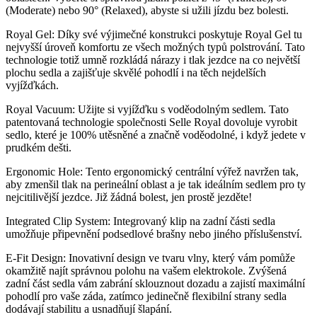
(Moderate) nebo 90° (Relaxed), abyste si užili jízdu bez bolesti.
Royal Gel: Díky své výjimečné konstrukci poskytuje Royal Gel tu
nejvyšší úroveň komfortu ze všech možných typů polstrování. Tato
technologie totiž umně rozkládá nárazy i tlak jezdce na co největší
plochu sedla a zajišťuje skvělé pohodlí i na těch nejdelších
vyjížďkách.
Royal Vacuum: Užijte si vyjížďku s voděodolným sedlem. Tato
patentovaná technologie společnosti Selle Royal dovoluje vyrobit
sedlo, které je 100% utěsněné a značně voděodolné, i když jedete v
prudkém dešti.
Ergonomic Hole: Tento ergonomický centrální výřež navržen tak,
aby zmenšil tlak na perineální oblast a je tak ideálním sedlem pro ty
nejcitilivější jezdce. Již žádná bolest, jen prostě jezděte!
Integrated Clip System: Integrovaný klip na zadní části sedla
umožňuje připevnění podsedlové brašny nebo jiného příslušenství.
E-Fit Design: Inovativní design ve tvaru vlny, který vám pomůže
okamžitě najít správnou polohu na vašem elektrokole. Zvýšená
zadní část sedla vám zabrání sklouznout dozadu a zajistí maximální
pohodlí pro vaše záda, zatímco jedinečně flexibilní strany sedla
dodávají stabilitu a usnadňují šlapání.