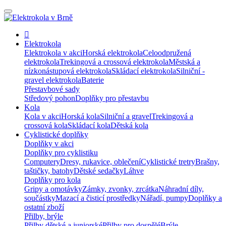
Elektrokola
Elektrokola v akci
Horská elektrokola
Celoodpružená
elektrokola
Trekingová a crossová elektrokola
Městská a
nízkonástupová elektrokola
Skládací elektrokola
Silniční -
gravel elektrokola
Baterie
Přestavbové sady
Středový pohon
Doplňky pro přestavbu
Kola
Kola v akci
Horská kola
Silniční a gravel
Trekingová a
crossová kola
Skládací kola
Dětská kola
Cyklistické doplňky
Doplňky v akci
Doplňky pro cyklistiku
Computery
Dresy, rukavice, oblečení
Cyklistické tretry
Brašny,
taštičky, batohy
Dětské sedačky
Láhve
Doplňky pro kola
Gripy a omotávky
Zámky, zvonky, zrcátka
Náhradní díly,
součástky
Mazací a čisticí prostředky
Nářadí, pumpy
Doplňky a
ostatní zboží
Přilby, brýle
Přilby dětské a juniorské
Přilby pro dospělé
Brýle