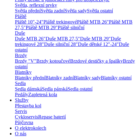
Světla, reflexní prvky
Světla přední
Světla zadní
Světla sady
Světla ostatní
Pláště
Pláště 10"-24"
Pláště trekingové
Pláště MTB 26"
Pláště MTB
27,5"
Pláště MTB 29"
Pláště silniční
Duše
Duše MTB 26"
Duše MTB 27,5"
Duše MTB 29"
Duše
trekingové 28"
Duše silniční 28"
Duše dětské 12"-24"
Duše
ostatní
Brzdy
Brzdy "V"
Brzdy kotoučové
Brzdové destičky a špalíky
Brzdy
ostatní
Blatníky
Blatníky přední
Blatníky zadní
Blatníky sady
Blatníky ostatní
Sedla
Sedla dámská
Sedla pánská
Sedla ostatní
Pedály
Zapletená kola
Služby
Přestavba kol
Servis
Cykloservis
Repase baterií
Půjčovna
O elektrokolech
O nás