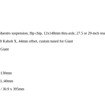
o suspension, flip chip, 12x148mm thru-axle, 27.5 or 29-inch rear w
Kabolt X, 44mm offset, custom tuned for Giant
 Giant
L:130mm
XL:40mm
 / 30.9 x 395mm