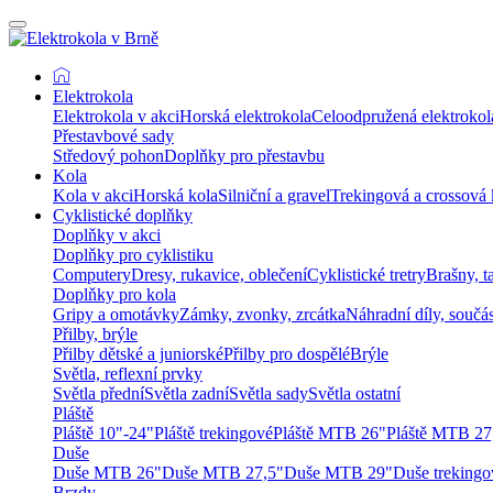
Elektrokola
Elektrokola v akci
Horská elektrokola
Celoodpružená elektrokol
Přestavbové sady
Středový pohon
Doplňky pro přestavbu
Kola
Kola v akci
Horská kola
Silniční a gravel
Trekingová a crossová 
Cyklistické doplňky
Doplňky v akci
Doplňky pro cyklistiku
Computery
Dresy, rukavice, oblečení
Cyklistické tretry
Brašny, t
Doplňky pro kola
Gripy a omotávky
Zámky, zvonky, zrcátka
Náhradní díly, součá
Přilby, brýle
Přilby dětské a juniorské
Přilby pro dospělé
Brýle
Světla, reflexní prvky
Světla přední
Světla zadní
Světla sady
Světla ostatní
Pláště
Pláště 10"-24"
Pláště trekingové
Pláště MTB 26"
Pláště MTB 27
Duše
Duše MTB 26"
Duše MTB 27,5"
Duše MTB 29"
Duše trekingo
Brzdy