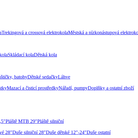
a
Trekingová a crossová elektrokola
Městská a nízkonástupová elektroko
kola
Skládací kola
Dětská kola
aštičky, batohy
Dětské sedačky
Láhve
stky
Mazací a čisticí prostředky
Nářadí, pumpy
Doplňky a ostatní zboží
,5"
Pláště MTB 29"
Pláště silniční
vé 28"
Duše silniční 28"
Duše dětské 12"-24"
Duše ostatní