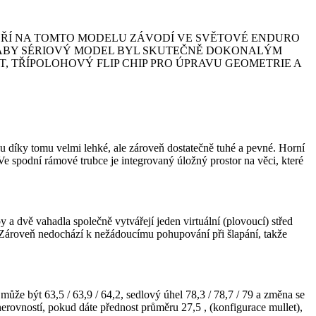
TEŘÍ NA TOMTO MODELU ZÁVODÍ VE SVĚTOVÉ ENDURO
, ABY SÉRIOVÝ MODEL BYL SKUTEČNĚ DOKONALÝM
, TŘÍPOLOHOVÝ FLIP CHIP PRO ÚPRAVU GEOMETRIE A
ou díky tomu velmi lehké, ale zároveň dostatečně tuhé a pevné. Horní
 spodní rámové trubce je integrovaný úložný prostor na věci, které
a dvě vahadla společně vytvářejí jeden virtuální (plovoucí) střed
. Zároveň nedochází k nežádoucímu pohupování při šlapání, takže
může být 63,5 / 63,9 / 64,2, sedlový úhel 78,3 / 78,7 / 79 a změna se
 nerovností, pokud dáte přednost průměru 27,5 , (konfigurace mullet),