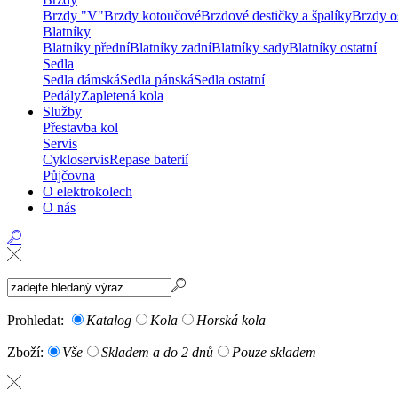
Brzdy "V"
Brzdy kotoučové
Brzdové destičky a špalíky
Brzdy os
Blatníky
Blatníky přední
Blatníky zadní
Blatníky sady
Blatníky ostatní
Sedla
Sedla dámská
Sedla pánská
Sedla ostatní
Pedály
Zapletená kola
Služby
Přestavba kol
Servis
Cykloservis
Repase baterií
Půjčovna
O elektrokolech
O nás
Prohledat:
Katalog
Kola
Horská kola
Zboží:
Vše
Skladem a do 2 dnů
Pouze skladem