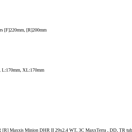
ors [F]220mm, [R]200mm
m, L:170mm, XL:170mm
[R] Maxxis Minion DHR II 29x2.4 WT, 3C MaxxTerra , DD, TR tub