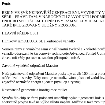
Popis
REIGN VE SVÉ NEJNOVĚJŠÍ GENERACI BYL VYVINUTÝ 
SÉRII – PRÁVĚ TAM, V NÁROČNÝCH ZÁVODNÍCH PODM
ENDURO SPECIÁLEM. HLINÍKOVÝ RÁM SE ZDVIHEM 160
TAKÉ INTEGROVANÝ ÚLOŽNÝ PROSTOR.
HLAVNÍ PŘEDNOSTI
Hliníkový rám ALUXX SL a karbonové vahadlo
Veškeré rámy si vyrábíme sami v naší vlastní továrně a k výrobě použ
vahadlo odpružení je karbonové (technologie Advanced Forged Composi
chcete mít vždy po ruce na snadno přístupném místě.
Závodně vyladěné odpružení Maestro
Naše patentované odpružení Maestro poskytuje zdvih 160 mm a pracuje
otáčení zadní stavby. Díky tomu je neutralizováno působení zadní br
zbytečně neztrácíte energii a jedete plynuleji a rychleji.
Nastavitelná geometrie a konfigurace mullet
Systém flip chip se třemi polohami umožňuje vyladit geometrii kola s o
adekvátně projeví také na výšce středu šlapání. Můžete si také zvolit