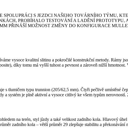
VE SPOLUPRÁCI S JEZDCI NAŠEHO TOVÁRNÍHO TÝMU, K
ÍNKÁCH, PROBÍHALO TESTOVÁNÍ A LADĚNÍ PROTOTYPU
 MM PŘINÁŠÍ MOŽNOST ZMĚNY DO KONFIGURACE MULLET
íváme vysoce kvalitní slitinu a pokročilé konstrukční metody. Rámy js
te), díky tomu má vyšší tuhost a pevnost a zároveň nižší hmotnost. Ve
 s tlumičem typu trunnion (205/62,5 mm). Čtyři pečlivě umístěné čepy 
zdy a systém je plně aktivní a vysoce citlivý ke všem typům nerovností
hledem na terén, styl jízdy a také velikost zadního kola. Hlavový úhel 
 průměr zadního kola – větší průměr 29 zlepšuje stabilitu a překonávání