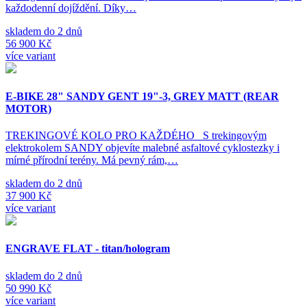
každodenní dojíždění. Díky…
skladem do 2 dnů
56 900 Kč
více variant
E-BIKE 28" SANDY GENT 19"-3, GREY MATT (REAR
MOTOR)
TREKINGOVÉ KOLO PRO KAŽDÉHO S trekingovým
elektrokolem SANDY objevíte malebné asfaltové cyklostezky i
mírné přírodní terény. Má pevný rám,…
skladem do 2 dnů
37 900 Kč
více variant
ENGRAVE FLAT - titan/hologram
skladem do 2 dnů
50 990 Kč
více variant