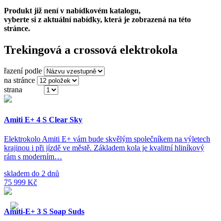
Produkt již není v nabídkovém katalogu,
vyberte si z aktuální nabídky, která je zobrazená na této
stránce.
Trekingová a crossová elektrokola
řazení podle
na stránce
strana
(ze 3)
Amiti E+ 4 S Clear Sky
Elektrokolo Amiti E+ vám bude skvělým společníkem na výletech
krajinou i při jízdě ve městě. Základem kola je kvalitní hliníkový
rám s moderním…
skladem do 2 dnů
75 999 Kč
Amiti-E+ 3 S Soap Suds