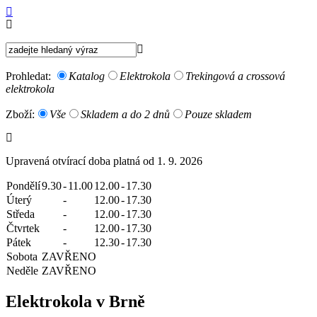
Prohledat:
Katalog
Elektrokola
Trekingová a crossová
elektrokola
Zboží:
Vše
Skladem a do 2 dnů
Pouze skladem
Upravená otvírací doba platná od 1. 9. 2026
Pondělí
9.30
-
11.00
12.00
-
17.30
Úterý
-
12.00
-
17.30
Středa
-
12.00
-
17.30
Čtvrtek
-
12.00
-
17.30
Pátek
-
12.30
-
17.30
Sobota
ZAVŘENO
Neděle
ZAVŘENO
Elektrokola v Brně