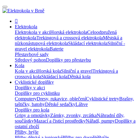
Elektrokola
Elektrokola v akci
Horská elektrokola
Celoodpružená
elektrokola
Trekingová a crossová elektrokola
Městská a
nízkonástupová elektrokola
Skládací elektrokola
Silniční -
gravel elektrokola
Baterie
Přestavbové sady
Středový pohon
Doplňky pro přestavbu
Kola
Kola v akci
Horská kola
Silniční a gravel
Trekingová a
crossová kola
Skládací kola
Dětská kola
Cyklistické doplňky
Doplňky v akci
Doplňky pro cyklistiku
Computery
Dresy, rukavice, oblečení
Cyklistické tretry
Brašny,
taštičky, batohy
Dětské sedačky
Láhve
Doplňky pro kola
Gripy a omotávky
Zámky, zvonky, zrcátka
Náhradní díly,
součástky
Mazací a čisticí prostředky
Nářadí, pumpy
Doplňky a
ostatní zboží
Přilby, brýle
Přilby dětské a juniorské
Přilby pro dospělé
Brýle