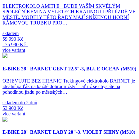
ELEKTROKOLO AMITI E+ BUDE VAŠÍM SKVĚLÝM
SPOLEČNÍKEM NA VÝLETECH KRAJINOU I PŘI JÍZDĚ VE
MĚSTĚ. MODELY TÉTO ŘADY MAJÍ SNÍŽENOU HORNÍ
RÁMOVOU TRUBKU PRO…
skladem
59 990 Kč
75 990 Kč
více variant
E-BIKE 28" BARNET GENT 22,5"-3, BLUE OCEAN (M510)
OBJEVUJTE BEZ HRANIC Trekingové elektrokolo BARNET je
ideální parťák na každé dobrodružství – ať už se chystáte na
pohodlnou jízdu po městských…
skladem do 2 dnů
53 900 Kč
více variant
E-BIKE 28" BARNET LADY 20"-3, VIOLET SHINY (M510)