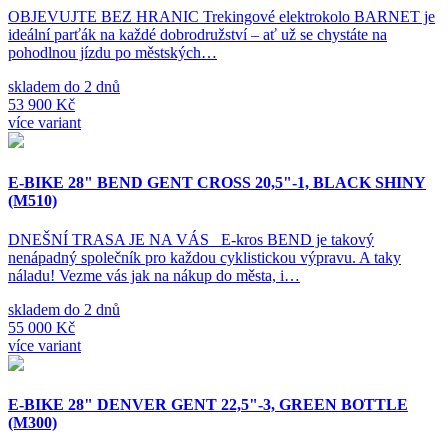
OBJEVUJTE BEZ HRANIC Trekingové elektrokolo BARNET je
ideální parťák na každé dobrodružství – ať už se chystáte na
pohodlnou jízdu po městských…
skladem do 2 dnů
53 900 Kč
více variant
E-BIKE 28" BEND GENT CROSS 20,5"-1, BLACK SHINY
(M510)
DNEŠNÍ TRASA JE NA VÁS E-kros BEND je takový
nenápadný společník pro každou cyklistickou výpravu. A taky
náladu! Vezme vás jak na nákup do města, i…
skladem do 2 dnů
55 000 Kč
více variant
E-BIKE 28" DENVER GENT 22,5"-3, GREEN BOTTLE
(M300)