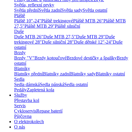
Světla, reflexní prvky
Světla přední
Světla zadní
Světla sady
Světla ostatní
Pláště
Pláště 10"-24"
Pláště trekingové
Pláště MTB 26"
Pláště MTB
27,5"
Pláště MTB 29"
Pláště silniční
Duše
Duše MTB 26"
Duše MTB 27,5"
Duše MTB 29"
Duše
trekingové 28"
Duše silniční 28"
Duše dětské 12"-24"
Duše
ostatní
Brzdy
Brzdy "V"
Brzdy kotoučové
Brzdové destičky a špalíky
Brzdy
ostatní
Blatníky
Blatníky přední
Blatníky zadní
Blatníky sady
Blatníky ostatní
Sedla
Sedla dámská
Sedla pánská
Sedla ostatní
Pedály
Zapletená kola
Služby
Přestavba kol
Servis
Cykloservis
Repase baterií
Půjčovna
O elektrokolech
O nás