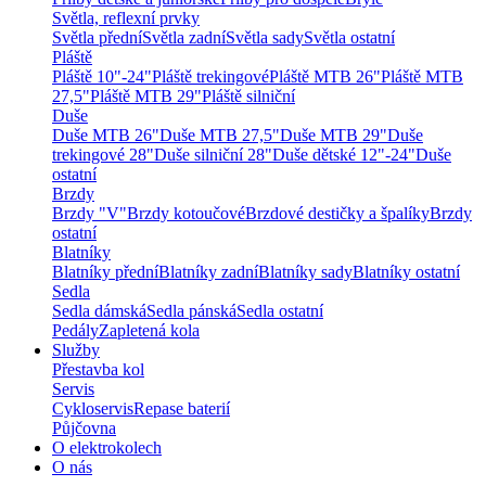
Světla, reflexní prvky
Světla přední
Světla zadní
Světla sady
Světla ostatní
Pláště
Pláště 10"-24"
Pláště trekingové
Pláště MTB 26"
Pláště MTB
27,5"
Pláště MTB 29"
Pláště silniční
Duše
Duše MTB 26"
Duše MTB 27,5"
Duše MTB 29"
Duše
trekingové 28"
Duše silniční 28"
Duše dětské 12"-24"
Duše
ostatní
Brzdy
Brzdy "V"
Brzdy kotoučové
Brzdové destičky a špalíky
Brzdy
ostatní
Blatníky
Blatníky přední
Blatníky zadní
Blatníky sady
Blatníky ostatní
Sedla
Sedla dámská
Sedla pánská
Sedla ostatní
Pedály
Zapletená kola
Služby
Přestavba kol
Servis
Cykloservis
Repase baterií
Půjčovna
O elektrokolech
O nás