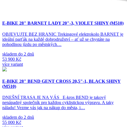
E-BIKE 28" BARNET LADY 20"-3, VIOLET SHINY (M510)
OBJEVUJTE BEZ HRANIC Trekingové elektrokolo BARNET je
ideální parťák na každé dobrodružství – ať už se chystáte na
pohodlnou jízdu po městských…
skladem do 2 dnů
53 900 Kč
více variant
E-BIKE 28" BEND GENT CROSS 20,5"-1, BLACK SHINY
(M510)
DNEŠNÍ TRASA JE NA VÁS E-kros BEND je takový
nenápadný společník pro každou cyklistickou výpravu. A taky
náladu! Vezme vás jak na nákup do města, i…
skladem do 2 dnů
55 000 Kč