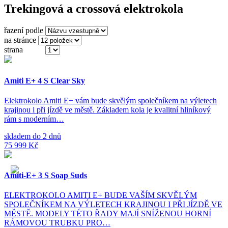
Trekingová a crossová elektrokola
řazení podle
na stránce
strana
(ze 3)
Amiti E+ 4 S Clear Sky
Elektrokolo Amiti E+ vám bude skvělým společníkem na výletech
krajinou i při jízdě ve městě. Základem kola je kvalitní hliníkový
rám s moderním…
skladem do 2 dnů
75 999 Kč
Amiti-E+ 3 S Soap Suds
ELEKTROKOLO AMITI E+ BUDE VAŠÍM SKVĚLÝM
SPOLEČNÍKEM NA VÝLETECH KRAJINOU I PŘI JÍZDĚ VE
MĚSTĚ. MODELY TÉTO ŘADY MAJÍ SNÍŽENOU HORNÍ
RÁMOVOU TRUBKU PRO…