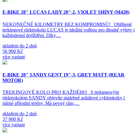
E-BIKE 28" LUCAS LADY 20"-2, VIOLET SHINY (M420)
NEKONEČNÉ KILOMETRY BEZ KOMPROMISŮ! Oblíbené
trekingové elektrokolo LUCAS je ideální volbou pro dlouhé výlety i
každodenní dojíždění. Díky…
skladem do 2 dnů
56 900 Kč
více variant
E-BIKE 28" SANDY GENT 19"-3, GREY MATT (REAR
MOTOR)
TREKINGOVÉ KOLO PRO KAŽDÉHO S trekingovým
elektrokolem SANDY objevíte malebné asfaltové cyklostezky i
mírné přírodní terény. Má pevný rám,…
skladem do 2 dnů
37 900 Kč
více variant