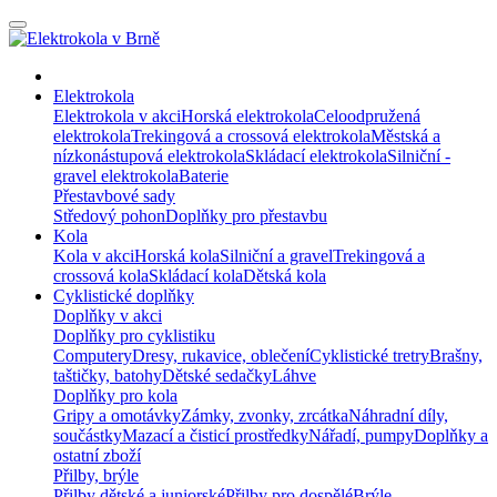
Elektrokola
Elektrokola v akci
Horská elektrokola
Celoodpružená
elektrokola
Trekingová a crossová elektrokola
Městská a
nízkonástupová elektrokola
Skládací elektrokola
Silniční -
gravel elektrokola
Baterie
Přestavbové sady
Středový pohon
Doplňky pro přestavbu
Kola
Kola v akci
Horská kola
Silniční a gravel
Trekingová a
crossová kola
Skládací kola
Dětská kola
Cyklistické doplňky
Doplňky v akci
Doplňky pro cyklistiku
Computery
Dresy, rukavice, oblečení
Cyklistické tretry
Brašny,
taštičky, batohy
Dětské sedačky
Láhve
Doplňky pro kola
Gripy a omotávky
Zámky, zvonky, zrcátka
Náhradní díly,
součástky
Mazací a čisticí prostředky
Nářadí, pumpy
Doplňky a
ostatní zboží
Přilby, brýle
Přilby dětské a juniorské
Přilby pro dospělé
Brýle