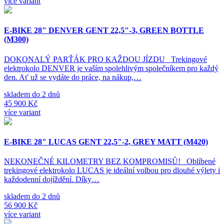
více variant
E-BIKE 28" DENVER GENT 22,5"-3, GREEN BOTTLE
(M300)
DOKONALÝ PARŤÁK PRO KAŽDOU JÍZDU Trekingové
elektrokolo DENVER je vaším spolehlivým společníkem pro každý
den. Ať už se vydáte do práce, na nákup,…
skladem do 2 dnů
45 900 Kč
více variant
E-BIKE 28" LUCAS GENT 22,5"-2, GREY MATT (M420)
NEKONEČNÉ KILOMETRY BEZ KOMPROMISŮ! Oblíbené
trekingové elektrokolo LUCAS je ideální volbou pro dlouhé výlety i
každodenní dojíždění. Díky…
skladem do 2 dnů
56 900 Kč
více variant