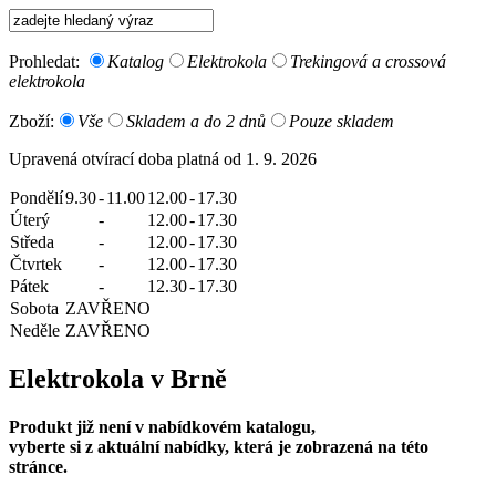
Prohledat:
Katalog
Elektrokola
Trekingová a crossová
elektrokola
Zboží:
Vše
Skladem a do 2 dnů
Pouze skladem
Upravená otvírací doba platná od 1. 9. 2026
Pondělí
9.30
-
11.00
12.00
-
17.30
Úterý
-
12.00
-
17.30
Středa
-
12.00
-
17.30
Čtvrtek
-
12.00
-
17.30
Pátek
-
12.30
-
17.30
Sobota
ZAVŘENO
Neděle
ZAVŘENO
Elektrokola v Brně
Produkt již není v nabídkovém katalogu,
vyberte si z aktuální nabídky, která je zobrazená na této
stránce.