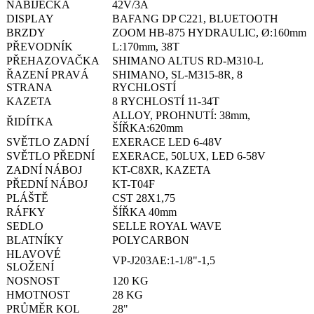
NABÍJEČKA
42V/3A
DISPLAY
BAFANG DP C221, BLUETOOTH
BRZDY
ZOOM HB-875 HYDRAULIC, Ø:160mm
PŘEVODNÍK
L:170mm, 38T
PŘEHAZOVAČKA
SHIMANO ALTUS RD-M310-L
ŘAZENÍ PRAVÁ
SHIMANO, SL-M315-8R, 8
STRANA
RYCHLOSTÍ
KAZETA
8 RYCHLOSTÍ 11-34T
ALLOY, PROHNUTÍ: 38mm,
ŘIDÍTKA
ŠÍŘKA:620mm
SVĚTLO ZADNÍ
EXERACE LED 6-48V
SVĚTLO PŘEDNÍ
EXERACE, 50LUX, LED 6-58V
ZADNÍ NÁBOJ
KT-C8XR, KAZETA
PŘEDNÍ NÁBOJ
KT-T04F
PLÁŠTĚ
CST 28X1,75
RÁFKY
ŠÍŘKA 40mm
SEDLO
SELLE ROYAL WAVE
BLATNÍKY
POLYCARBON
HLAVOVÉ
VP-J203AE:1-1/8"-1,5
SLOŽENÍ
NOSNOST
120 KG
HMOTNOST
28 KG
PRŮMĚR KOL
28"