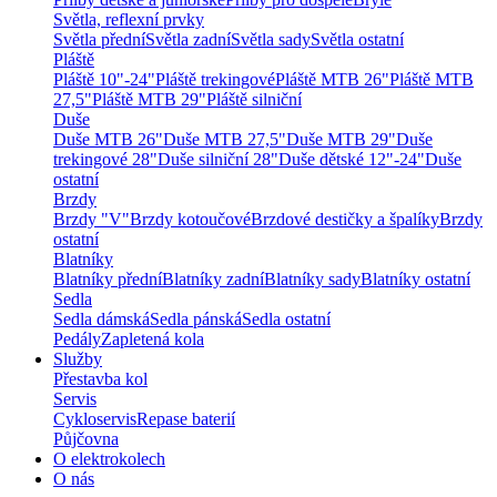
Světla, reflexní prvky
Světla přední
Světla zadní
Světla sady
Světla ostatní
Pláště
Pláště 10"-24"
Pláště trekingové
Pláště MTB 26"
Pláště MTB
27,5"
Pláště MTB 29"
Pláště silniční
Duše
Duše MTB 26"
Duše MTB 27,5"
Duše MTB 29"
Duše
trekingové 28"
Duše silniční 28"
Duše dětské 12"-24"
Duše
ostatní
Brzdy
Brzdy "V"
Brzdy kotoučové
Brzdové destičky a špalíky
Brzdy
ostatní
Blatníky
Blatníky přední
Blatníky zadní
Blatníky sady
Blatníky ostatní
Sedla
Sedla dámská
Sedla pánská
Sedla ostatní
Pedály
Zapletená kola
Služby
Přestavba kol
Servis
Cykloservis
Repase baterií
Půjčovna
O elektrokolech
O nás