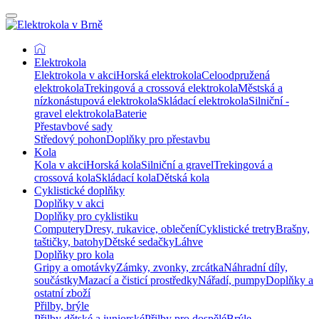
Elektrokola
Elektrokola v akci
Horská elektrokola
Celoodpružená
elektrokola
Trekingová a crossová elektrokola
Městská a
nízkonástupová elektrokola
Skládací elektrokola
Silniční -
gravel elektrokola
Baterie
Přestavbové sady
Středový pohon
Doplňky pro přestavbu
Kola
Kola v akci
Horská kola
Silniční a gravel
Trekingová a
crossová kola
Skládací kola
Dětská kola
Cyklistické doplňky
Doplňky v akci
Doplňky pro cyklistiku
Computery
Dresy, rukavice, oblečení
Cyklistické tretry
Brašny,
taštičky, batohy
Dětské sedačky
Láhve
Doplňky pro kola
Gripy a omotávky
Zámky, zvonky, zrcátka
Náhradní díly,
součástky
Mazací a čisticí prostředky
Nářadí, pumpy
Doplňky a
ostatní zboží
Přilby, brýle
Přilby dětské a juniorské
Přilby pro dospělé
Brýle