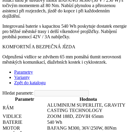
Hnací silou je středový motor BAFANG M300 (36 V / 250 W) s
točivým momentem až 80 Nm. Nabízí plynulou a přirozenou
asistenci při rozjezdech, jízdě do kopce i při každodenním
dojíždění.
Integrovaná baterie s kapacitou 540 Wh poskytuje dostatek energie
pro běžné městské trasy i delší víkendové projížďky. Nabíjení
probíhá pomocí 42V / 3A nabíječky.
KOMFORTNÍ A BEZPEČNÁ JÍZDA
Odpružená vidlice se zdvihem 65 mm pomáhá tlumit nerovnosti
městských komunikací, dlažebních kostek i cyklostezek.
Parametry
Varianty
Zpět do katalogu
Hledat parametr:
Parametr
Hodnota
ALUMINIUM SUPERLITE, GRAVITY
RÁM
CASTING TECHNOLOGY
VIDLICE
ZOOM 188D, ZDVIH 65mm
BATERIE
540 Wh
MOTOR
BAFANG M300, 36V/250W, 80Nm