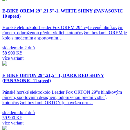
E-BIKE OREM 29",21,5"-1, WHITE SHINY (PANASONIC
10 speed)
Horské elektrokolo Leader Fox OREM 29" vybavené hliníkovým
rámem, odpruženou přední vidlicí, kotoučovými brzdami. OREM je
kolo s moderním a sportovním…
skladem do 2 dnů
58 900 Kč
více variant
E-BIKE ORTON 29",21,5"-1, DARK RED SHINY
(PANASONIC 11 speed)
Pánské horské elektrokolo Leader Fox ORTON 29"s hliníkovým
rámem, sportovním designem, odpruženou přední vidlicí,
kotoučovými brzdami. ORTON je navržen pro…
skladem do 2 dnů
59 900 Kč
více variant