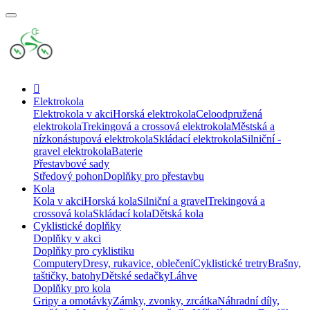
Elektrokola
Elektrokola v akci
Horská elektrokola
Celoodpružená
elektrokola
Trekingová a crossová elektrokola
Městská a
nízkonástupová elektrokola
Skládací elektrokola
Silniční -
gravel elektrokola
Baterie
Přestavbové sady
Středový pohon
Doplňky pro přestavbu
Kola
Kola v akci
Horská kola
Silniční a gravel
Trekingová a
crossová kola
Skládací kola
Dětská kola
Cyklistické doplňky
Doplňky v akci
Doplňky pro cyklistiku
Computery
Dresy, rukavice, oblečení
Cyklistické tretry
Brašny,
taštičky, batohy
Dětské sedačky
Láhve
Doplňky pro kola
Gripy a omotávky
Zámky, zvonky, zrcátka
Náhradní díly,