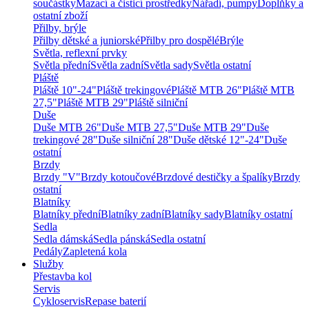
součástky
Mazací a čisticí prostředky
Nářadí, pumpy
Doplňky a
ostatní zboží
Přilby, brýle
Přilby dětské a juniorské
Přilby pro dospělé
Brýle
Světla, reflexní prvky
Světla přední
Světla zadní
Světla sady
Světla ostatní
Pláště
Pláště 10"-24"
Pláště trekingové
Pláště MTB 26"
Pláště MTB
27,5"
Pláště MTB 29"
Pláště silniční
Duše
Duše MTB 26"
Duše MTB 27,5"
Duše MTB 29"
Duše
trekingové 28"
Duše silniční 28"
Duše dětské 12"-24"
Duše
ostatní
Brzdy
Brzdy "V"
Brzdy kotoučové
Brzdové destičky a špalíky
Brzdy
ostatní
Blatníky
Blatníky přední
Blatníky zadní
Blatníky sady
Blatníky ostatní
Sedla
Sedla dámská
Sedla pánská
Sedla ostatní
Pedály
Zapletená kola
Služby
Přestavba kol
Servis
Cykloservis
Repase baterií