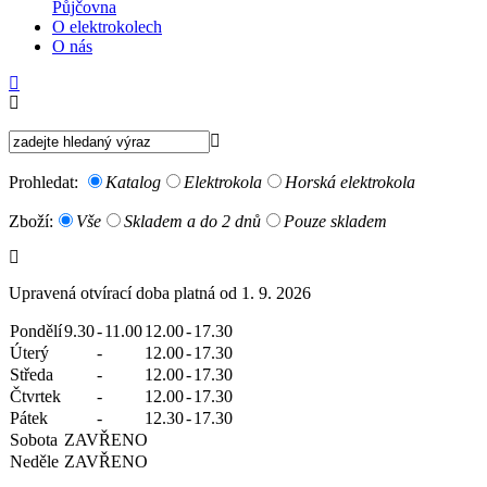
Půjčovna
O elektrokolech
O nás
Prohledat:
Katalog
Elektrokola
Horská elektrokola
Zboží:
Vše
Skladem a do 2 dnů
Pouze skladem
Upravená otvírací doba platná od 1. 9. 2026
Pondělí
9.30
-
11.00
12.00
-
17.30
Úterý
-
12.00
-
17.30
Středa
-
12.00
-
17.30
Čtvrtek
-
12.00
-
17.30
Pátek
-
12.30
-
17.30
Sobota
ZAVŘENO
Neděle
ZAVŘENO