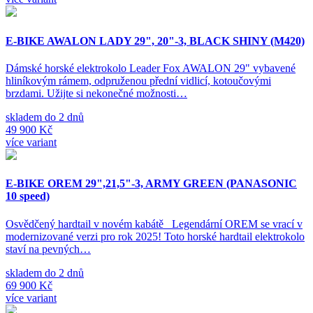
E-BIKE AWALON LADY 29", 20"-3, BLACK SHINY (M420)
Dámské horské elektrokolo Leader Fox AWALON 29" vybavené
hliníkovým rámem, odpruženou přední vidlicí, kotoučovými
brzdami. Užijte si nekonečné možnosti…
skladem do 2 dnů
49 900 Kč
více variant
E-BIKE OREM 29",21,5"-3, ARMY GREEN (PANASONIC
10 speed)
Osvědčený hardtail v novém kabátě Legendární OREM se vrací v
modernizované verzi pro rok 2025! Toto horské hardtail elektrokolo
staví na pevných…
skladem do 2 dnů
69 900 Kč
více variant