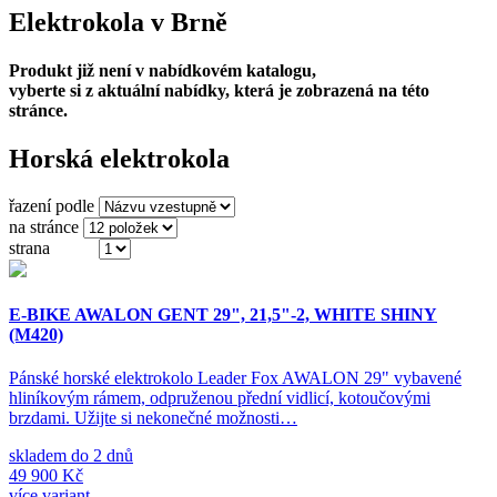
Elektrokola v Brně
Produkt již není v nabídkovém katalogu,
vyberte si z aktuální nabídky, která je zobrazená na této
stránce.
Horská elektrokola
řazení podle
na stránce
strana
(ze 3)
E-BIKE AWALON GENT 29", 21,5"-2, WHITE SHINY
(M420)
Pánské horské elektrokolo Leader Fox AWALON 29" vybavené
hliníkovým rámem, odpruženou přední vidlicí, kotoučovými
brzdami. Užijte si nekonečné možnosti…
skladem do 2 dnů
49 900 Kč
více variant