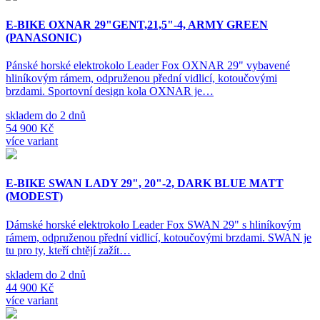
E-BIKE OXNAR 29"GENT,21,5"-4, ARMY GREEN
(PANASONIC)
Pánské horské elektrokolo Leader Fox OXNAR 29" vybavené
hliníkovým rámem, odpruženou přední vidlicí, kotoučovými
brzdami. Sportovní design kola OXNAR je…
skladem do 2 dnů
54 900 Kč
více variant
E-BIKE SWAN LADY 29", 20"-2, DARK BLUE MATT
(MODEST)
Dámské horské elektrokolo Leader Fox SWAN 29" s hliníkovým
rámem, odpruženou přední vidlicí, kotoučovými brzdami. SWAN je
tu pro ty, kteří chtějí zažít…
skladem do 2 dnů
44 900 Kč
více variant