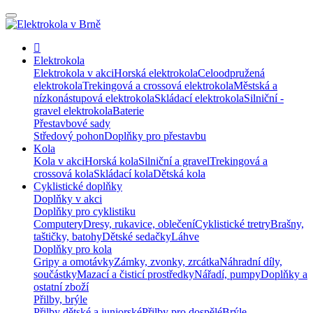
Elektrokola
Elektrokola v akci
Horská elektrokola
Celoodpružená
elektrokola
Trekingová a crossová elektrokola
Městská a
nízkonástupová elektrokola
Skládací elektrokola
Silniční -
gravel elektrokola
Baterie
Přestavbové sady
Středový pohon
Doplňky pro přestavbu
Kola
Kola v akci
Horská kola
Silniční a gravel
Trekingová a
crossová kola
Skládací kola
Dětská kola
Cyklistické doplňky
Doplňky v akci
Doplňky pro cyklistiku
Computery
Dresy, rukavice, oblečení
Cyklistické tretry
Brašny,
taštičky, batohy
Dětské sedačky
Láhve
Doplňky pro kola
Gripy a omotávky
Zámky, zvonky, zrcátka
Náhradní díly,
součástky
Mazací a čisticí prostředky
Nářadí, pumpy
Doplňky a
ostatní zboží
Přilby, brýle
Přilby dětské a juniorské
Přilby pro dospělé
Brýle