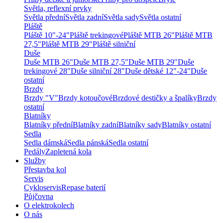
Světla, reflexní prvky
Světla přední
Světla zadní
Světla sady
Světla ostatní
Pláště
Pláště 10"-24"
Pláště trekingové
Pláště MTB 26"
Pláště MTB
27,5"
Pláště MTB 29"
Pláště silniční
Duše
Duše MTB 26"
Duše MTB 27,5"
Duše MTB 29"
Duše
trekingové 28"
Duše silniční 28"
Duše dětské 12"-24"
Duše
ostatní
Brzdy
Brzdy "V"
Brzdy kotoučové
Brzdové destičky a špalíky
Brzdy
ostatní
Blatníky
Blatníky přední
Blatníky zadní
Blatníky sady
Blatníky ostatní
Sedla
Sedla dámská
Sedla pánská
Sedla ostatní
Pedály
Zapletená kola
Služby
Přestavba kol
Servis
Cykloservis
Repase baterií
Půjčovna
O elektrokolech
O nás