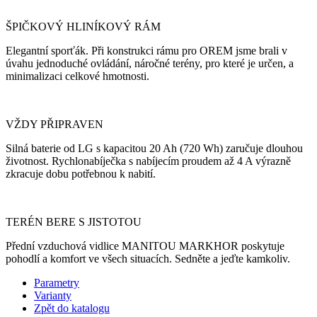
ŠPIČKOVÝ HLINÍKOVÝ RÁM
Elegantní sporťák. Při konstrukci rámu pro OREM jsme brali v
úvahu jednoduché ovládání, náročné terény, pro které je určen, a
minimalizaci celkové hmotnosti.
VŽDY PŘIPRAVEN
Silná baterie od LG s kapacitou 20 Ah (720 Wh) zaručuje dlouhou
životnost. Rychlonabíječka s nabíjecím proudem až 4 A výrazně
zkracuje dobu potřebnou k nabití.
TERÉN BERE S JISTOTOU
Přední vzduchová vidlice MANITOU MARKHOR poskytuje
pohodlí a komfort ve všech situacích. Sedněte a jeďte kamkoliv.
Parametry
Varianty
Zpět do katalogu