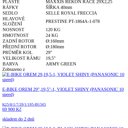
PLÁŠTĚ
MAXXIS REKON RACE 29X2,25
RÁFKY
ŠÍŘKA 40mm
SEDLO
SELLE ROYAL FRECCIA
HLAVOVÉ
PRESTINE PT-1864A-1-078
SLOŽENÍ
NOSNOST
120 KG
HMOTNOST
24 KG
ZADNÍ ROTOR
Ø:160mm
PŘEDNÍ ROTOR
Ø:180mm
PRŮMĚR KOL
29"
VELIKOST RÁMU
19,5"
BARVA
ARMY GREEN
Zobrazeno
z
E-BIKE OREM 29",19,5"-1, VIOLET SHINY (PANASONIC 10
speed)
K25/8/1/7/29/1/195-I91565
69 900 Kč
skladem do 2 dnů