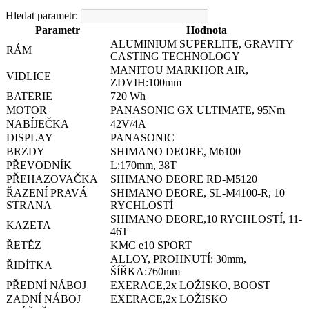
Hledat parametr:
Parametr
Hodnota
ALUMINIUM SUPERLITE, GRAVITY
RÁM
CASTING TECHNOLOGY
MANITOU MARKHOR AIR,
VIDLICE
ZDVIH:100mm
BATERIE
720 Wh
MOTOR
PANASONIC GX ULTIMATE, 95Nm
NABÍJEČKA
42V/4A
DISPLAY
PANASONIC
BRZDY
SHIMANO DEORE, M6100
PŘEVODNÍK
L:170mm, 38T
PŘEHAZOVAČKA
SHIMANO DEORE RD-M5120
ŘAZENÍ PRAVÁ
SHIMANO DEORE, SL-M4100-R, 10
STRANA
RYCHLOSTÍ
SHIMANO DEORE,10 RYCHLOSTÍ, 11-
KAZETA
46T
ŘETĚZ
KMC e10 SPORT
ALLOY, PROHNUTÍ: 30mm,
ŘIDÍTKA
ŠÍŘKA:760mm
PŘEDNÍ NÁBOJ
EXERACE,2x LOŽISKO, BOOST
ZADNÍ NÁBOJ
EXERACE,2x LOŽISKO