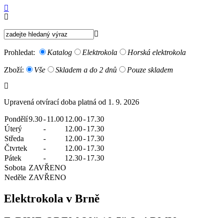
Prohledat:
Katalog
Elektrokola
Horská elektrokola
Zboží:
Vše
Skladem a do 2 dnů
Pouze skladem
Upravená otvírací doba platná od 1. 9. 2026
Pondělí
9.30
-
11.00
12.00
-
17.30
Úterý
-
12.00
-
17.30
Středa
-
12.00
-
17.30
Čtvrtek
-
12.00
-
17.30
Pátek
-
12.30
-
17.30
Sobota
ZAVŘENO
Neděle
ZAVŘENO
Elektrokola v Brně