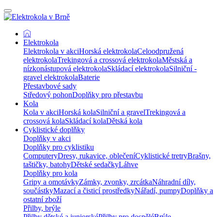
Elektrokola
Elektrokola v akci
Horská elektrokola
Celoodpružená
elektrokola
Trekingová a crossová elektrokola
Městská a
nízkonástupová elektrokola
Skládací elektrokola
Silniční -
gravel elektrokola
Baterie
Přestavbové sady
Středový pohon
Doplňky pro přestavbu
Kola
Kola v akci
Horská kola
Silniční a gravel
Trekingová a
crossová kola
Skládací kola
Dětská kola
Cyklistické doplňky
Doplňky v akci
Doplňky pro cyklistiku
Computery
Dresy, rukavice, oblečení
Cyklistické tretry
Brašny,
taštičky, batohy
Dětské sedačky
Láhve
Doplňky pro kola
Gripy a omotávky
Zámky, zvonky, zrcátka
Náhradní díly,
součástky
Mazací a čisticí prostředky
Nářadí, pumpy
Doplňky a
ostatní zboží
Přilby, brýle
Přilby dětské a juniorské
Přilby pro dospělé
Brýle