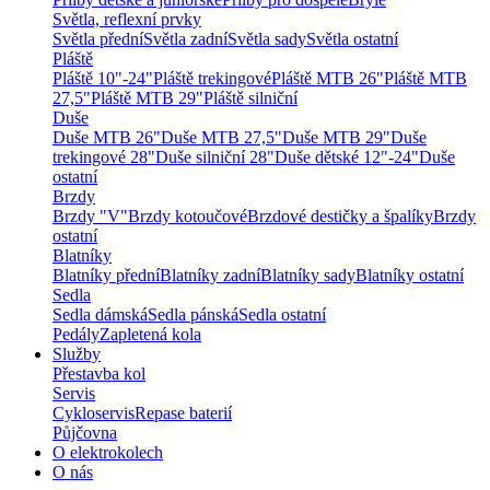
Světla, reflexní prvky
Světla přední
Světla zadní
Světla sady
Světla ostatní
Pláště
Pláště 10"-24"
Pláště trekingové
Pláště MTB 26"
Pláště MTB
27,5"
Pláště MTB 29"
Pláště silniční
Duše
Duše MTB 26"
Duše MTB 27,5"
Duše MTB 29"
Duše
trekingové 28"
Duše silniční 28"
Duše dětské 12"-24"
Duše
ostatní
Brzdy
Brzdy "V"
Brzdy kotoučové
Brzdové destičky a špalíky
Brzdy
ostatní
Blatníky
Blatníky přední
Blatníky zadní
Blatníky sady
Blatníky ostatní
Sedla
Sedla dámská
Sedla pánská
Sedla ostatní
Pedály
Zapletená kola
Služby
Přestavba kol
Servis
Cykloservis
Repase baterií
Půjčovna
O elektrokolech
O nás