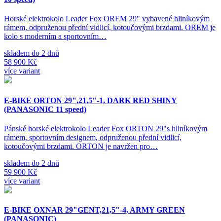
Horské elektrokolo Leader Fox OREM 29" vybavené hliníkovým
rámem, odpruženou přední vidlicí, kotoučovými brzdami. OREM je
kolo s moderním a sportovním…
skladem do 2 dnů
58 900 Kč
více variant
E-BIKE ORTON 29",21,5"-1, DARK RED SHINY
(PANASONIC 11 speed)
Pánské horské elektrokolo Leader Fox ORTON 29"s hliníkovým
rámem, sportovním designem, odpruženou přední vidlicí,
kotoučovými brzdami. ORTON je navržen pro…
skladem do 2 dnů
59 900 Kč
více variant
E-BIKE OXNAR 29"GENT,21,5"-4, ARMY GREEN
(PANASONIC)