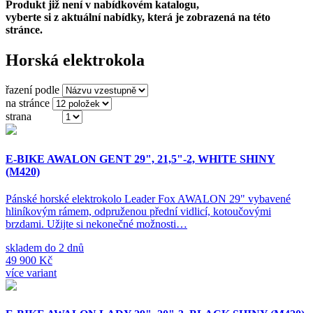
Produkt již není v nabídkovém katalogu,
vyberte si z aktuální nabídky, která je zobrazená na této
stránce.
Horská elektrokola
řazení podle
na stránce
strana
(ze 3)
E-BIKE AWALON GENT 29", 21,5"-2, WHITE SHINY
(M420)
Pánské horské elektrokolo Leader Fox AWALON 29" vybavené
hliníkovým rámem, odpruženou přední vidlicí, kotoučovými
brzdami. Užijte si nekonečné možnosti…
skladem do 2 dnů
49 900 Kč
více variant