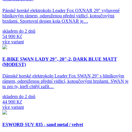
Pánské horské elektrokolo Leader Fox OXNAR 29" vybavené
hliníkovým rámem, odpruženou přední vidlicí, kotoučovými
brzdami. Sportovní design kola OXNAR je…
skladem do 2 dnů
54 900 Kč
více variant
E-BIKE SWAN LADY 29", 20"-2, DARK BLUE MATT
(MODEST)
Dámské horské elektrokolo Leader Fox SWAN 29" s hliníkovým
rámem, odpruženou přední vidlicí, kotoučovými brzdami. SWAN je
tu pro ty, kteří chtějí zažít…
skladem do 2 dnů
44 900 Kč
více variant
ESWORD SUV 835 - sand metal / velvet