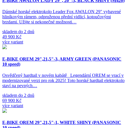
E-BIKE AWALON LADY 29", 20"-3, BLACK SHINY (M420)
Dámské horské elektrokolo Leader Fox AWALON 29" vybavené
hliníkovým rámem, odpruženou přední vidlicí, kotoučovými
brzdami. Užijte si nekonečné možnosti…
skladem do 2 dnů
49 900 Kč
více variant
E-BIKE OREM 29",21,5"-3, ARMY GREEN (PANASONIC
10 speed)
Osvědčený hardtail v novém kabátě Legendární OREM se vrací v
modernizované verzi pro rok 2025! Toto horské hardtail elektrokolo
staví na pevných…
skladem do 2 dnů
69 900 Kč
více variant
E-BIKE OREM 29",21,5"-1, WHITE SHINY (PANASONIC
10 speed)