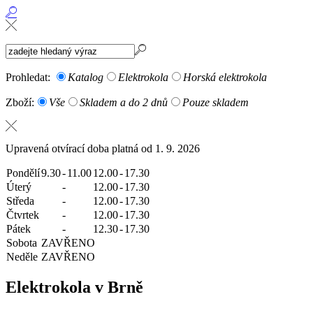
Prohledat:
Katalog
Elektrokola
Horská elektrokola
Zboží:
Vše
Skladem a do 2 dnů
Pouze skladem
Upravená otvírací doba platná od 1. 9. 2026
Pondělí
9.30
-
11.00
12.00
-
17.30
Úterý
-
12.00
-
17.30
Středa
-
12.00
-
17.30
Čtvrtek
-
12.00
-
17.30
Pátek
-
12.30
-
17.30
Sobota
ZAVŘENO
Neděle
ZAVŘENO
Elektrokola v Brně