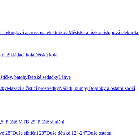
a
Trekingová a crossová elektrokola
Městská a nízkonástupová elektroko
kola
Skládací kola
Dětská kola
aštičky, batohy
Dětské sedačky
Láhve
stky
Mazací a čisticí prostředky
Nářadí, pumpy
Doplňky a ostatní zboží
,5"
Pláště MTB 29"
Pláště silniční
vé 28"
Duše silniční 28"
Duše dětské 12"-24"
Duše ostatní