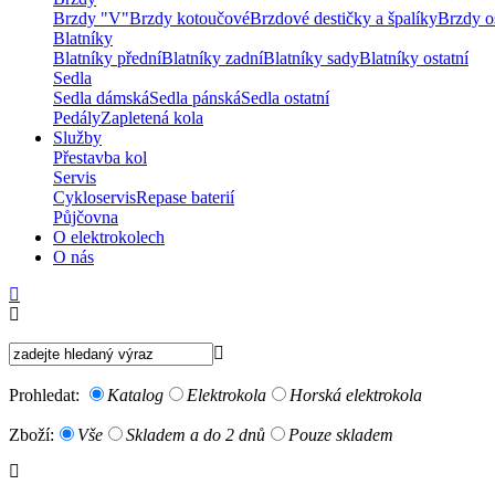
Brzdy "V"
Brzdy kotoučové
Brzdové destičky a špalíky
Brzdy os
Blatníky
Blatníky přední
Blatníky zadní
Blatníky sady
Blatníky ostatní
Sedla
Sedla dámská
Sedla pánská
Sedla ostatní
Pedály
Zapletená kola
Služby
Přestavba kol
Servis
Cykloservis
Repase baterií
Půjčovna
O elektrokolech
O nás
Prohledat:
Katalog
Elektrokola
Horská elektrokola
Zboží:
Vše
Skladem a do 2 dnů
Pouze skladem