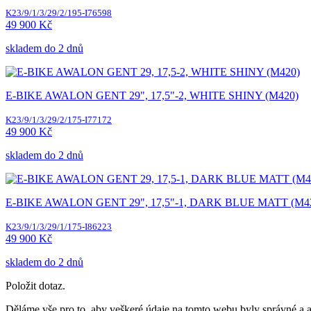
K23/9/1/3/29/2/195-I76598
49 900 Kč
skladem do 2 dnů
E-BIKE AWALON GENT 29", 17,5"-2, WHITE SHINY (M420)
K23/9/1/3/29/2/175-I77172
49 900 Kč
skladem do 2 dnů
E-BIKE AWALON GENT 29", 17,5"-1, DARK BLUE MATT (M4
K23/9/1/3/29/1/175-I86223
49 900 Kč
skladem do 2 dnů
Položit dotaz.
Děláme vše pro to, aby veškeré údaje na tomto webu byly správné a ak