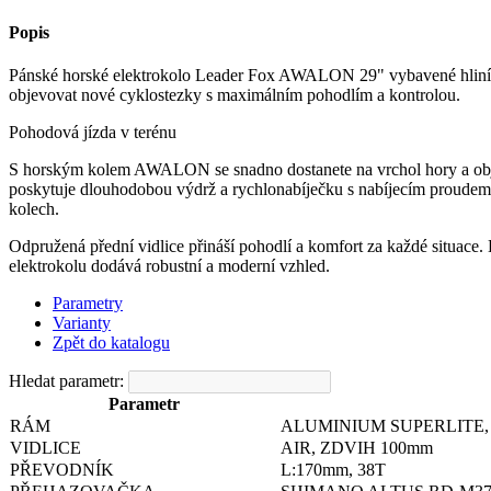
Popis
Pánské horské elektrokolo Leader Fox AWALON 29" vybavené hliníko
objevovat nové cyklostezky s maximálním pohodlím a kontrolou.
Pohodová jízda v terénu
S horským kolem AWALON se snadno dostanete na vrchol hory a obj
poskytuje dlouhodobou výdrž a rychlonabíječku s nabíjecím proudem 
kolech.
Odpružená přední vidlice přináší pohodlí a komfort za každé situace
elektrokolu dodává robustní a moderní vzhled.
Parametry
Varianty
Zpět do katalogu
Hledat parametr:
Parametr
RÁM
ALUMINIUM SUPERLITE
VIDLICE
AIR, ZDVIH 100mm
PŘEVODNÍK
L:170mm, 38T