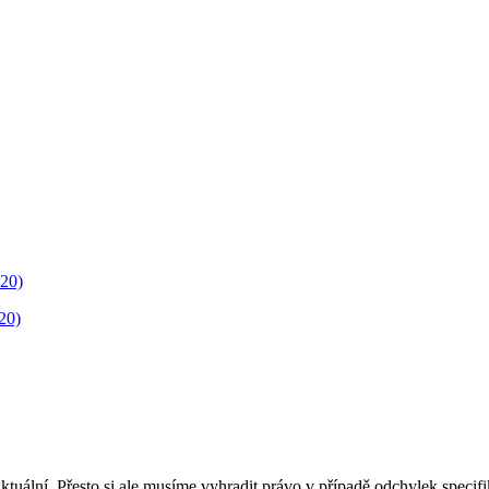
20)
tuální. Přesto si ale musíme vyhradit právo v případě odchylek specif