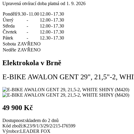
Upravená otvírací doba platná od 1. 9. 2026
Pondělí
9.30
-
11.00
12.00
-
17.30
Úterý
-
12.00
-
17.30
Středa
-
12.00
-
17.30
Čtvrtek
-
12.00
-
17.30
Pátek
-
12.30
-
17.30
Sobota
ZAVŘENO
Neděle
ZAVŘENO
Elektrokola v Brně
E-BIKE AWALON GENT 29", 21,5"-2, WH
49 900 Kč
Dostupnost:
skladem do 2 dnů
Kód zboží:
K23/9/1/3/29/2/215-I76599
Výrobce:
LEADER FOX