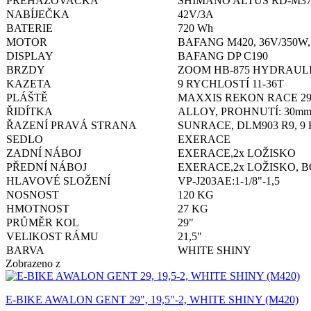
PŘEHAZOVAČKA
SHIMANO ALTUS RD-M37
NABÍJEČKA
42V/3A
BATERIE
720 Wh
MOTOR
BAFANG M420, 36V/350W,
DISPLAY
BAFANG DP C190
BRZDY
ZOOM HB-875 HYDRAUL
KAZETA
9 RYCHLOSTÍ 11-36T
PLÁŠTĚ
MAXXIS REKON RACE 29
ŘIDÍTKA
ALLOY, PROHNUTÍ: 30mm
ŘAZENÍ PRAVÁ STRANA
SUNRACE, DLM903 R9, 9
SEDLO
EXERACE
ZADNÍ NÁBOJ
EXERACE,2x LOŽISKO
PŘEDNÍ NÁBOJ
EXERACE,2x LOŽISKO, 
HLAVOVÉ SLOŽENÍ
VP-J203AE:1-1/8"-1,5
NOSNOST
120 KG
HMOTNOST
27 KG
PRŮMĚR KOL
29"
VELIKOST RÁMU
21,5"
BARVA
WHITE SHINY
Zobrazeno
z
E-BIKE AWALON GENT 29", 19,5"-2, WHITE SHINY (M420)