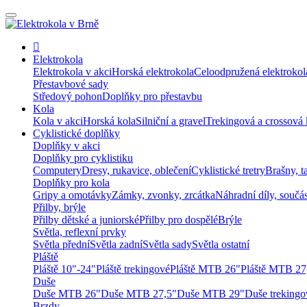
Elektrokola
Elektrokola v akci
Horská elektrokola
Celoodpružená elektrokol
Přestavbové sady
Středový pohon
Doplňky pro přestavbu
Kola
Kola v akci
Horská kola
Silniční a gravel
Trekingová a crossová 
Cyklistické doplňky
Doplňky v akci
Doplňky pro cyklistiku
Computery
Dresy, rukavice, oblečení
Cyklistické tretry
Brašny, t
Doplňky pro kola
Gripy a omotávky
Zámky, zvonky, zrcátka
Náhradní díly, součá
Přilby, brýle
Přilby dětské a juniorské
Přilby pro dospělé
Brýle
Světla, reflexní prvky
Světla přední
Světla zadní
Světla sady
Světla ostatní
Pláště
Pláště 10"-24"
Pláště trekingové
Pláště MTB 26"
Pláště MTB 27
Duše
Duše MTB 26"
Duše MTB 27,5"
Duše MTB 29"
Duše trekingo
Brzdy