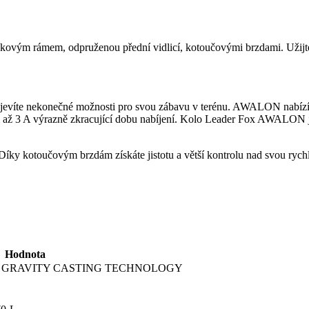
vým rámem, odpruženou přední vidlicí, kotoučovými brzdami. Užijte 
evíte nekonečné možnosti pro svou zábavu v terénu. AWALON nabízí 
až 3 A výrazně zkracující dobu nabíjení. Kolo Leader Fox AWALON je 
. Díky kotoučovým brzdám získáte jistotu a větší kontrolu nad svou r
Hodnota
, GRAVITY CASTING TECHNOLOGY