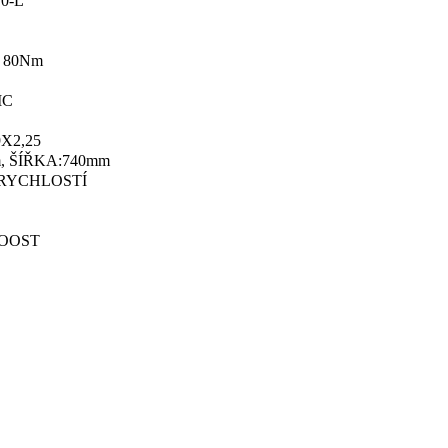
0-L
 80Nm
IC
X2,25
, ŠÍŘKA:740mm
 RYCHLOSTÍ
BOOST