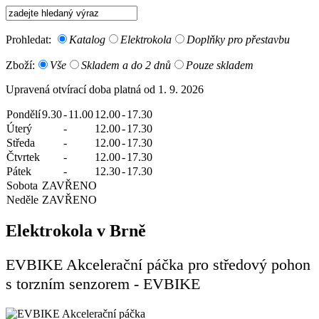
Prohledat:
Katalog
Elektrokola
Doplňky pro přestavbu
Zboží:
Vše
Skladem a do 2 dnů
Pouze skladem
Upravená otvírací doba platná od 1. 9. 2026
Pondělí
9.30
-
11.00
12.00
-
17.30
Úterý
-
12.00
-
17.30
Středa
-
12.00
-
17.30
Čtvrtek
-
12.00
-
17.30
Pátek
-
12.30
-
17.30
Sobota
ZAVŘENO
Neděle
ZAVŘENO
Elektrokola v Brně
EVBIKE Akcelerační páčka pro středový pohon
s torzním senzorem - EVBIKE