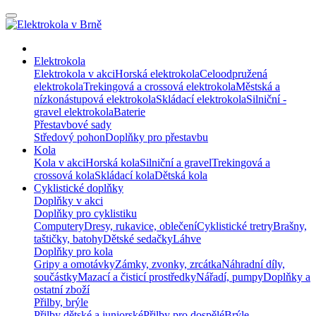
Elektrokola
Elektrokola v akci
Horská elektrokola
Celoodpružená
elektrokola
Trekingová a crossová elektrokola
Městská a
nízkonástupová elektrokola
Skládací elektrokola
Silniční -
gravel elektrokola
Baterie
Přestavbové sady
Středový pohon
Doplňky pro přestavbu
Kola
Kola v akci
Horská kola
Silniční a gravel
Trekingová a
crossová kola
Skládací kola
Dětská kola
Cyklistické doplňky
Doplňky v akci
Doplňky pro cyklistiku
Computery
Dresy, rukavice, oblečení
Cyklistické tretry
Brašny,
taštičky, batohy
Dětské sedačky
Láhve
Doplňky pro kola
Gripy a omotávky
Zámky, zvonky, zrcátka
Náhradní díly,
součástky
Mazací a čisticí prostředky
Nářadí, pumpy
Doplňky a
ostatní zboží
Přilby, brýle
Přilby dětské a juniorské
Přilby pro dospělé
Brýle