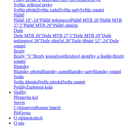
Světla, reflexní prvky
Světla přední
Světla zadní
Světla sady
Světla ostatní
Pláště
Pláště 10"-24"
Pláště trekingové
Pláště MTB 26"
Pláště MTB
27,5"
Pláště MTB 29"
Pláště silniční
Duše
Duše MTB 26"
Duše MTB 27,5"
Duše MTB 29"
Duše
trekingové 28"
Duše silniční 28"
Duše dětské 12"-24"
Duše
ostatní
Brzdy
Brzdy "V"
Brzdy kotoučové
Brzdové destičky a špalíky
Brzdy
ostatní
Blatníky
Blatníky přední
Blatníky zadní
Blatníky sady
Blatníky ostatní
Sedla
Sedla dámská
Sedla pánská
Sedla ostatní
Pedály
Zapletená kola
Služby
Přestavba kol
Servis
Cykloservis
Repase baterií
Půjčovna
O elektrokolech
O nás