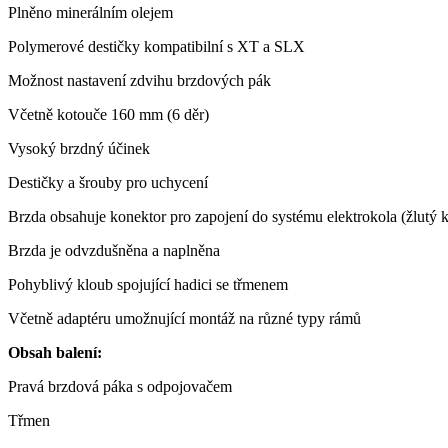
Plněno minerálním olejem
Polymerové destičky kompatibilní s XT a SLX
Možnost nastavení zdvihu brzdových pák
Včetně kotouče 160 mm (6 děr)
Vysoký brzdný účinek
Destičky a šrouby pro uchycení
Brzda obsahuje konektor pro zapojení do systému elektrokola (žlutý 
Brzda je odvzdušněna a naplněna
Pohyblivý kloub spojující hadici se třmenem
Včetně adaptéru umožnující montáž na různé typy rámů
Obsah balení:
Pravá brzdová páka s odpojovačem
Třmen