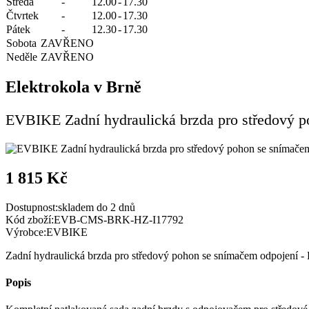
Středa
-
12.00
-
17.30
Čtvrtek
-
12.00
-
17.30
Pátek
-
12.30
-
17.30
Sobota
ZAVŘENO
Neděle
ZAVŘENO
Elektrokola v Brně
EVBIKE Zadní hydraulická brzda pro středový 
1 815 Kč
Dostupnost:
skladem do 2 dnů
Kód zboží:
EVB-CMS-BRK-HZ-I17792
Výrobce:
EVBIKE
Zadní hydraulická brzda pro středový pohon se snímačem odpojení
Popis