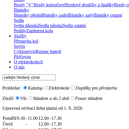
Brzdy "V"
Brzdy kotoučové
Brzdové destičky a špalíky
Brzdy os
Blatníky
Blatníky přední
Blatníky zadní
Blatníky sady
Blatníky ostatní
Sedla
Sedla dámská
Sedla pánská
Sedla ostatní
Pedály
Zapletená kola
Služby
Přestavba kol
Servis
Cykloservis
Repase baterií
Půjčovna
O elektrokolech
O nás
Prohledat:
Katalog
Elektrokola
Doplňky pro přestavbu
Zboží:
Vše
Skladem a do 2 dnů
Pouze skladem
Upravená otvírací doba platná od 1. 9. 2026
Pondělí
9.30
-
11.00
12.00
-
17.30
Úterý
-
12.00
-
17.30