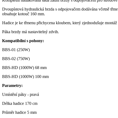
Kompletní natlakovaná sada zadní brzdy s odpojovačem pro středové
Dvoupístová hydraulická brzda s odpojovačem dodávána včetně třmene,
obsahuje kotouč 160 mm.
Hadice je ke třmenu přichycena kloubem, který zjednodušuje montáž 
Páka brzdy má nastavitelný zdvih.
Kompatibilní s pohony:
BBS-01 (250W)
BBS-02 (750W)
BBS-HD (1000W) 68 mm
BBS-HD (1000W) 100 mm
Parametry:
Umístění páky - pravá
Délka hadice 170 cm
Průměr hadice 5 mm