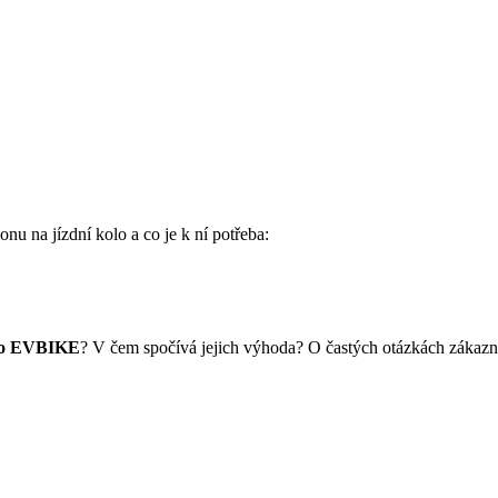
nu na jízdní kolo a co je k ní potřeba:
olo EVBIKE
? V čem spočívá jejich výhoda? O častých otázkách zákaz