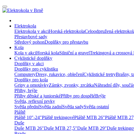
Elektrokola
Elektrokola v akci
Horská elektrokola
Celoodpružená elektrokol
Přestavbové sady
Středový pohon
Doplňky pro přestavbu
Kola
Kola v akci
Horská kola
Silniční a gravel
Trekingová a crossová 
Cyklistické doplňky
Doplňky v akci
Doplňky pro cyklistiku
Computery
Dresy, rukavice, oblečení
Cyklistické tretry
Brašny, t
Doplňky pro kola
Gripy a omotávky
Zámky, zvonky, zrcátka
Náhradní díly, součá
Přilby, brýle
Přilby dětské a juniorské
Přilby pro dospělé
Brýle
Světla, reflexní prvky
Světla přední
Světla zadní
Světla sady
Světla ostatní
Pláště
Pláště 10"-24"
Pláště trekingové
Pláště MTB 26"
Pláště MTB 27
Duše
Duše MTB 26"
Duše MTB 27,5"
Duše MTB 29"
Duše trekingo
Brzdy