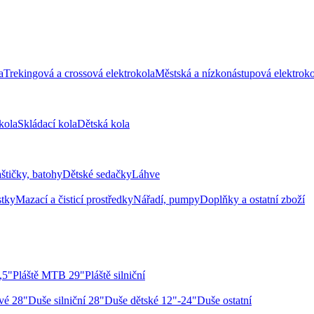
a
Trekingová a crossová elektrokola
Městská a nízkonástupová elektroko
kola
Skládací kola
Dětská kola
aštičky, batohy
Dětské sedačky
Láhve
stky
Mazací a čisticí prostředky
Nářadí, pumpy
Doplňky a ostatní zboží
,5"
Pláště MTB 29"
Pláště silniční
vé 28"
Duše silniční 28"
Duše dětské 12"-24"
Duše ostatní