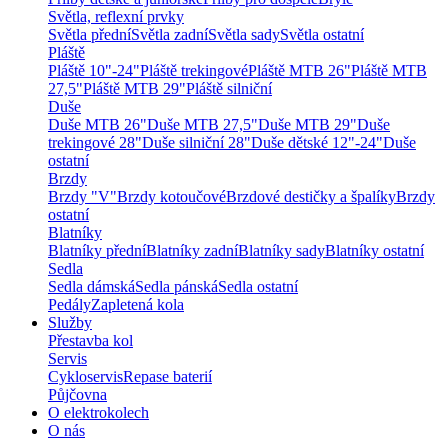
Světla, reflexní prvky
Světla přední
Světla zadní
Světla sady
Světla ostatní
Pláště
Pláště 10"-24"
Pláště trekingové
Pláště MTB 26"
Pláště MTB
27,5"
Pláště MTB 29"
Pláště silniční
Duše
Duše MTB 26"
Duše MTB 27,5"
Duše MTB 29"
Duše
trekingové 28"
Duše silniční 28"
Duše dětské 12"-24"
Duše
ostatní
Brzdy
Brzdy "V"
Brzdy kotoučové
Brzdové destičky a špalíky
Brzdy
ostatní
Blatníky
Blatníky přední
Blatníky zadní
Blatníky sady
Blatníky ostatní
Sedla
Sedla dámská
Sedla pánská
Sedla ostatní
Pedály
Zapletená kola
Služby
Přestavba kol
Servis
Cykloservis
Repase baterií
Půjčovna
O elektrokolech
O nás