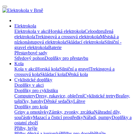
Elektrokola
Elektrokola v akci
Horská elektrokola
Celoodpružená
elektrokola
Trekingová a crossová elektrokola
Městská a
nízkonástupová elektrokola
Skládací elektrokola
Silniční -
gravel elektrokola
Baterie
Přestavbové sady
Středový pohon
Doplňky pro přestavbu
Kola
Kola v akci
Horská kola
Silniční a gravel
Trekingová a
crossová kola
Skládací kola
Dětská kola
Cyklistické doplňky
Doplňky v akci
Doplňky pro cyklistiku
Computery
Dresy, rukavice, oblečení
Cyklistické tretry
Brašny,
taštičky, batohy
Dětské sedačky
Láhve
Doplňky pro kola
Gripy a omotávky
Zámky, zvonky, zrcátka
Náhradní díly,
součástky
Mazací a čisticí prostředky
Nářadí, pumpy
Doplňky a
ostatní zboží
Přilby, brýle
Přilby dětské a juniorské
Přilby pro dospělé
Brýle