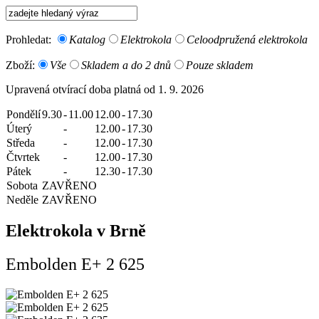
Prohledat:
Katalog
Elektrokola
Celoodpružená elektrokola
Zboží:
Vše
Skladem a do 2 dnů
Pouze skladem
Upravená otvírací doba platná od 1. 9. 2026
Pondělí
9.30
-
11.00
12.00
-
17.30
Úterý
-
12.00
-
17.30
Středa
-
12.00
-
17.30
Čtvrtek
-
12.00
-
17.30
Pátek
-
12.30
-
17.30
Sobota
ZAVŘENO
Neděle
ZAVŘENO
Elektrokola v Brně
Embolden E+ 2 625