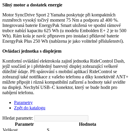
Silný motor a dostatek energie
Motor SyncDrive Sport 2 Yamaha poskytuje při kompaktních
rozměrech vysoký točivý moment 75 Nm a podporu až 400 %.
Integrovaná baterie EnergyPak Smart uložená ve spodní rámové
trubce nabízí kapacitu 625 Wh (u modelu Embolden E+ 2 je to 500
Wh). Rám kola je navíc připraven pro instalaci přídavné baterie
EnergyPak Plus 250 Wh (nabízena je jako volitelné příslušenství).
Ovládací jednotka s displejem
Komfortní ovládání elektrokola zajistí jednotka RideControl Dash,
jejíž součástí je i přehledný barevný displej zobrazující veškeré
důležité údaje. Při spárování s mobilní aplikací RideControl se
zobrazují také notifikace z vašeho telefonu a díky konektivitě ANT+
můžete připojit i různá kompatibilní zařízení a hodnoty také uvidíte
na displeji. Nechybí USB–C konektor, který se bude hodit pro
nabíjení telefonu.
Parametry
Zpět do katalogu
Hledat parametr:
Parametr
Hodnota
Velikost
S