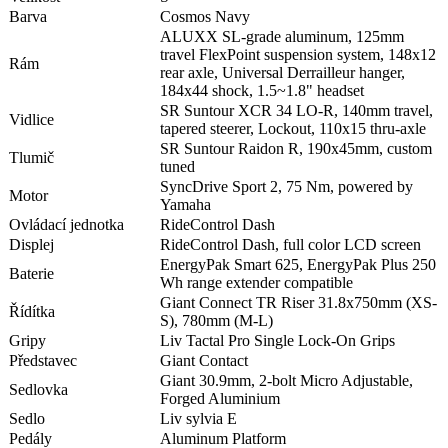
Barva
Cosmos Navy
ALUXX SL-grade aluminum, 125mm
travel FlexPoint suspension system, 148x12
Rám
rear axle, Universal Derrailleur hanger,
184x44 shock, 1.5~1.8" headset
SR Suntour XCR 34 LO-R, 140mm travel,
Vidlice
tapered steerer, Lockout, 110x15 thru-axle
SR Suntour Raidon R, 190x45mm, custom
Tlumič
tuned
SyncDrive Sport 2, 75 Nm, powered by
Motor
Yamaha
Ovládací jednotka
RideControl Dash
Displej
RideControl Dash, full color LCD screen
EnergyPak Smart 625, EnergyPak Plus 250
Baterie
Wh range extender compatible
Giant Connect TR Riser 31.8x750mm (XS-
Řídítka
S), 780mm (M-L)
Gripy
Liv Tactal Pro Single Lock-On Grips
Představec
Giant Contact
Giant 30.9mm, 2-bolt Micro Adjustable,
Sedlovka
Forged Aluminium
Sedlo
Liv sylvia E
Pedály
Aluminum Platform