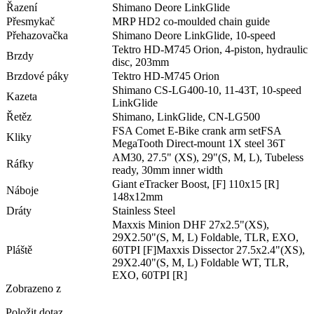
Řazení
Shimano Deore LinkGlide
Přesmykač
MRP HD2 co-moulded chain guide
Přehazovačka
Shimano Deore LinkGlide, 10-speed
Tektro HD-M745 Orion, 4-piston, hydraulic
Brzdy
disc, 203mm
Brzdové páky
Tektro HD-M745 Orion
Shimano CS-LG400-10, 11-43T, 10-speed
Kazeta
LinkGlide
Řetěz
Shimano, LinkGlide, CN-LG500
FSA Comet E-Bike crank arm setFSA
Kliky
MegaTooth Direct-mount 1X steel 36T
AM30, 27.5" (XS), 29"(S, M, L), Tubeless
Ráfky
ready, 30mm inner width
Giant eTracker Boost, [F] 110x15 [R]
Náboje
148x12mm
Dráty
Stainless Steel
Maxxis Minion DHF 27x2.5"(XS),
29X2.50"(S, M, L) Foldable, TLR, EXO,
Pláště
60TPI [F]Maxxis Dissector 27.5x2.4"(XS),
29X2.40"(S, M, L) Foldable WT, TLR,
EXO, 60TPI [R]
Zobrazeno
z
Položit dotaz.