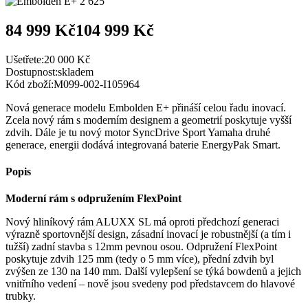
84 999 Kč
104 999 Kč
Ušetřete:
20 000 Kč
Dostupnost:
skladem
Kód zboží:
M099-002-I105964
Nová generace modelu Embolden E+ přináší celou řadu inovací.
Zcela nový rám s moderním designem a geometrií poskytuje vyšší
zdvih. Dále je tu nový motor SyncDrive Sport Yamaha druhé
generace, energii dodává integrovaná baterie EnergyPak Smart.
Popis
Moderní rám s odpružením FlexPoint
Nový hliníkový rám ALUXX SL má oproti předchozí generaci
výrazně sportovnější design, zásadní inovací je robustnější (a tím i
tužší) zadní stavba s 12mm pevnou osou. Odpružení FlexPoint
poskytuje zdvih 125 mm (tedy o 5 mm více), přední zdvih byl
zvýšen ze 130 na 140 mm. Další vylepšení se týká bowdenů a jejich
vnitřního vedení – nově jsou svedeny pod představcem do hlavové
trubky.