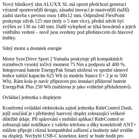
Nový hliníkový rám ALUXX SL má oproti předchozí generaci
výrazně sportovnější design, zásadní inovací je masivnější (tužší)
zadní stavba s pevnou osou 148x12 mm. Odpružení FlexPoint
poskytuje zdvih 125 mm (tedy o 5 mm více), přední zdvih byl
zvýšen ze 130 na 140 mm. Další vylepšení se týká bowdenů a jejich
vnitřního vedení – nově jsou svedeny pod představcem do hlavové
trubky.
Silný motor a dostatek energie
Motor SyncDrive Sport 2 Yamaha poskytuje při kompaktních
rozměrech vysoký točivý moment 75 Nm a podporu až 400 %.
Integrovaná baterie EnergyPak Smart uložená ve spodní rámové
trubce nabízí kapacitu 625 Wh (u modelu Stance E+ 2 je to 500
Wh). Rám kola je navíc připraven pro instalaci přídavné baterie
EnergyPak Plus 250 Wh (nabízena je jako volitelné příslušenství).
Ovládací jednotka s displejem
Komfortní ovládání elektrokola zajistí jednotka RideControl Dash,
jejíž součástí je i přehledný barevný displej zobrazující veškeré
důležité údaje. Při spárování s mobilní aplikací RideControl se
zobrazují také notifikace z vašeho telefonu a díky konektivitě ANT+
můžete připojit i různá kompatibilní zařízení a hodnoty také uvidíte
na displeji. Nechybí USB-C konektor, který se bude hodit pro