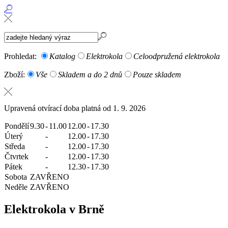
Prohledat:
Katalog
Elektrokola
Celoodpružená elektrokola
Zboží:
Vše
Skladem a do 2 dnů
Pouze skladem
Upravená otvírací doba platná od 1. 9. 2026
Pondělí
9.30
-
11.00
12.00
-
17.30
Úterý
-
12.00
-
17.30
Středa
-
12.00
-
17.30
Čtvrtek
-
12.00
-
17.30
Pátek
-
12.30
-
17.30
Sobota
ZAVŘENO
Neděle
ZAVŘENO
Elektrokola v Brně