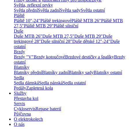
Světla, reflexní prvky
Světla přední
Světla zadní
Světla sady
Světla ostatní
Pláště
Pláště 10"-24"
Pláště trekingové
Pláště MTB 26"
Pláště MTB
27,5"
Pláště MTB 29"
Pláště silniční
Duše
Duše MTB 26"
Duše MTB 27,5"
Duše MTB 29"
Duše
trekingové 28"
Duše silniční 28"
Duše dětské 12"-24"
Duše
ostatní
Brzdy
Brzdy "V"
Brzdy kotoučové
Brzdové destičky a špalíky
Brzdy
ostatní
Blatníky
Blatníky přední
Blatníky zadní
Blatníky sady
Blatníky ostatní
Sedla
Sedla dámská
Sedla pánská
Sedla ostatní
Pedály
Zapletená kola
Služby
Přestavba kol
Servis
Cykloservis
Repase baterií
Půjčovna
O elektrokolech
O nás