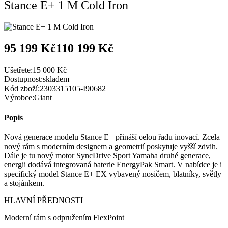
Stance E+ 1 M Cold Iron
95 199 Kč
110 199 Kč
Ušetřete:
15 000 Kč
Dostupnost:
skladem
Kód zboží:
2303315105-I90682
Výrobce:
Giant
Popis
Nová generace modelu Stance E+ přináší celou řadu inovací. Zcela
nový rám s moderním designem a geometrií poskytuje vyšší zdvih.
Dále je tu nový motor SyncDrive Sport Yamaha druhé generace,
energii dodává integrovaná baterie EnergyPak Smart. V nabídce je i
specifický model Stance E+ EX vybavený nosičem, blatníky, světly
a stojánkem.
HLAVNÍ PŘEDNOSTI
Moderní rám s odpružením FlexPoint