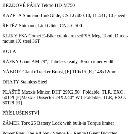
BRZDOVÉ PÁKY Tektro HD-M750
KAZETA Shimano LinkGlide, CS-LG400-10, 11-43T, 10-speed
ŘETĚZ Shimano, LinkGlide, CN-LG500
KLIKY FSA Comet E-Bike crank arm setFSA MegaTooth Direct-
mount 1X steel 36T
KOLA
RÁFKY Giant AM 29", Tubeless ready, 30mm inner width
NÁBOJE Giant eTracker Boost, [F] 110x15 [R] 148x12mm
DRÁTY Stainless Steel
PLÁŠTĚ Maxxis Minion DHF 29X2.50" Foldable, TLR, EXO,
60TPI [F]Maxxis Dissector 29X2.40" WT Foldable, TLR, EXO,
60TPI [R]
PŘÍSLUŠENSTVÍ
ZÁMEK Torx 25 Battery Lock with built-in Torque limiter
Power Play: The All-New Stance E+ Range | Giant Bicycles