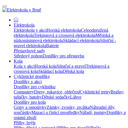
Elektrokola
Elektrokola v akci
Horská elektrokola
Celoodpružená
elektrokola
Trekingová a crossová elektrokola
Městská a
nízkonástupová elektrokola
Skládací elektrokola
Silniční -
gravel elektrokola
Baterie
Přestavbové sady
Středový pohon
Doplňky pro přestavbu
Kola
Kola v akci
Horská kola
Silniční a gravel
Trekingová a
crossová kola
Skládací kola
Dětská kola
Cyklistické doplňky
Doplňky v akci
Doplňky pro cyklistiku
Computery
Dresy, rukavice, oblečení
Cyklistické tretry
Brašny,
taštičky, batohy
Dětské sedačky
Láhve
Doplňky pro kola
Gripy a omotávky
Zámky, zvonky, zrcátka
Náhradní díly,
součástky
Mazací a čisticí prostředky
Nářadí, pumpy
Doplňky a
ostatní zboží
Přilby, brýle
Přilby dětské a juniorské
Přilby pro dospělé
Brýle