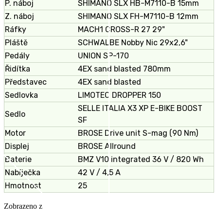
P. náboj
SHIMANO SLX HB-M7110-B 15mm
Z. náboj
SHIMANO SLX FH-M7110-B 12mm
Ráfky
MACH1 CROSS-R 27 29"
Pláště
SCHWALBE Nobby Nic 29x2,6"
Pedály
UNION SP-170
Řidítka
4EX sand blasted 780mm
Představec
4EX sand blasted
Sedlovka
LIMOTEC DROPPER 150
SELLE ITALIA X3 XP E-BIKE BOOST
Sedlo
SF
Motor
BROSE Drive unit S-mag (90 Nm)
Displej
BROSE Allround
Baterie
BMZ V10 integrated 36 V / 820 Wh
Nabíječka
42 V / 4,5 A
Hmotnost
25
Zobrazeno
z