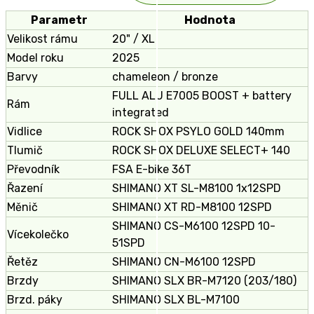
Parametr
Hodnota
Velikost rámu
20" / XL
Model roku
2025
Barvy
chameleon / bronze
FULL ALU E7005 BOOST + battery
Rám
integrated
Vidlice
ROCK SHOX PSYLO GOLD 140mm
Tlumič
ROCK SHOX DELUXE SELECT+ 140
Převodník
FSA E-bike 36T
Řazení
SHIMANO XT SL-M8100 1x12SPD
Měnič
SHIMANO XT RD-M8100 12SPD
SHIMANO CS-M6100 12SPD 10-
Více­kolečko
51SPD
Řetěz
SHIMANO CN-M6100 12SPD
Brzdy
SHIMANO SLX BR-M7120 (203/180)
Brzd. páky
SHIMANO SLX BL-M7100