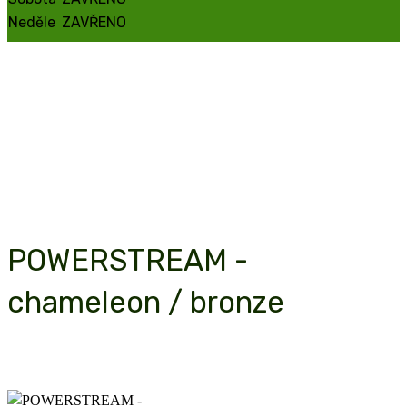
Neděle
ZAVŘENO
Elektrokola v Brně
POWERSTREAM -
chameleon / bronze