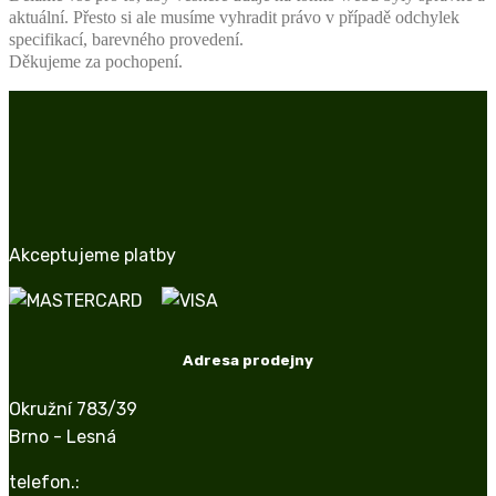
aktuální. Přesto si ale musíme vyhradit právo v případě odchylek
specifikací, barevného provedení.
Děkujeme za pochopení.
Akceptujeme platby
Adresa prodejny
Okružní 783/39
Brno - Lesná
telefon.: