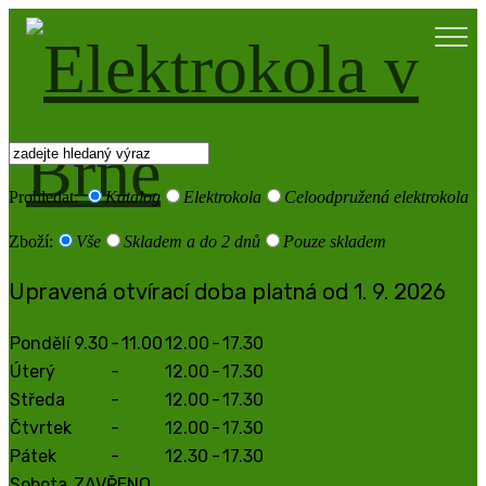
Prohledat:
Katalog
Elektrokola
Celoodpružená elektrokola
Zboží:
Vše
Skladem a do 2 dnů
Pouze skladem
Upravená otvírací doba platná od 1. 9. 2026
Pondělí
9.30
-
11.00
12.00
-
17.30
Úterý
-
12.00
-
17.30
Středa
-
12.00
-
17.30
Čtvrtek
-
12.00
-
17.30
Pátek
-
12.30
-
17.30
Sobota
ZAVŘENO