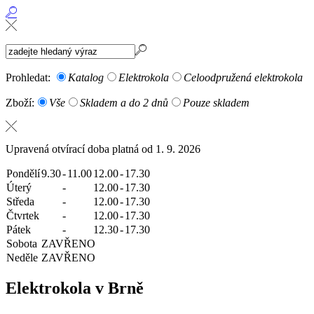
Prohledat:
Katalog
Elektrokola
Celoodpružená elektrokola
Zboží:
Vše
Skladem a do 2 dnů
Pouze skladem
Upravená otvírací doba platná od 1. 9. 2026
Pondělí
9.30
-
11.00
12.00
-
17.30
Úterý
-
12.00
-
17.30
Středa
-
12.00
-
17.30
Čtvrtek
-
12.00
-
17.30
Pátek
-
12.30
-
17.30
Sobota
ZAVŘENO
Neděle
ZAVŘENO
Elektrokola v Brně