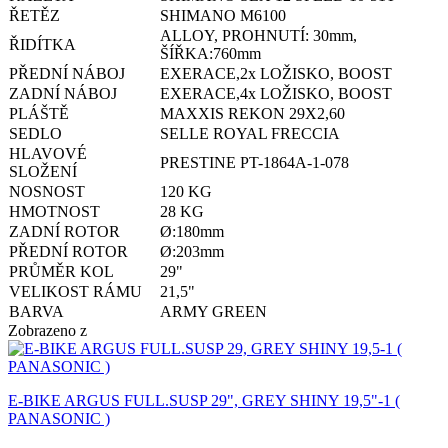
ŘETĚZ
SHIMANO M6100
ALLOY, PROHNUTÍ: 30mm,
ŘIDÍTKA
ŠÍŘKA:760mm
PŘEDNÍ NÁBOJ
EXERACE,2x LOŽISKO, BOOST
ZADNÍ NÁBOJ
EXERACE,4x LOŽISKO, BOOST
PLÁŠTĚ
MAXXIS REKON 29X2,60
SEDLO
SELLE ROYAL FRECCIA
HLAVOVÉ
PRESTINE PT-1864A-1-078
SLOŽENÍ
NOSNOST
120 KG
HMOTNOST
28 KG
ZADNÍ ROTOR
Ø:180mm
PŘEDNÍ ROTOR
Ø:203mm
PRŮMĚR KOL
29"
VELIKOST RÁMU
21,5"
BARVA
ARMY GREEN
Zobrazeno
z
E-BIKE ARGUS FULL.SUSP 29", GREY SHINY 19,5"-1 (
PANASONIC )