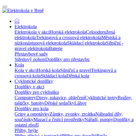
Elektrokola
Elektrokola v akci
Horská elektrokola
Celoodpružená
elektrokola
Trekingová a crossová elektrokola
Městská a
nízkonástupová elektrokola
Skládací elektrokola
Silniční -
gravel elektrokola
Baterie
Přestavbové sady
Středový pohon
Doplňky pro přestavbu
Kola
Kola v akci
Horská kola
Silniční a gravel
Trekingová a
crossová kola
Skládací kola
Dětská kola
Cyklistické doplňky
Doplňky v akci
Doplňky pro cyklistiku
Computery
Dresy, rukavice, oblečení
Cyklistické tretry
Brašny,
taštičky, batohy
Dětské sedačky
Láhve
Doplňky pro kola
Gripy a omotávky
Zámky, zvonky, zrcátka
Náhradní díly,
součástky
Mazací a čisticí prostředky
Nářadí, pumpy
Doplňky a
ostatní zboží
Přilby, brýle
Přilby dětské a juniorské
Přilby pro dospělé
Brýle