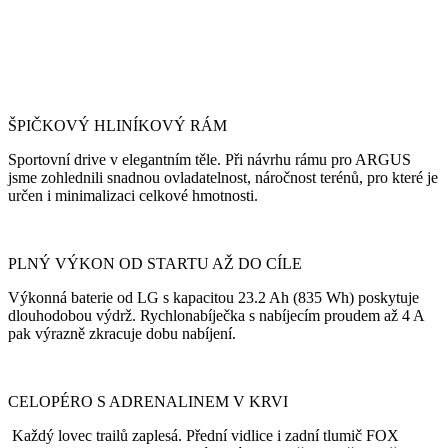
ŠPIČKOVÝ HLINÍKOVÝ RÁM
Sportovní drive v elegantním těle. Při návrhu rámu pro ARGUS
jsme zohlednili snadnou ovladatelnost, náročnost terénů, pro které je
určen i minimalizaci celkové hmotnosti.
PLNÝ VÝKON OD STARTU AŽ DO CÍLE
Výkonná baterie od LG s kapacitou 23.2 Ah (835 Wh) poskytuje
dlouhodobou výdrž. Rychlonabíječka s nabíjecím proudem až 4 A
pak výrazně zkracuje dobu nabíjení.
CELOPÉRO S ADRENALINEM V KRVI
Každý lovec trailů zaplesá. Přední vidlice i zadní tlumič FOX