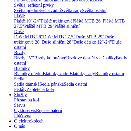
Světla, reflexní prvky
Světla přední
Světla zadní
Světla sady
Světla ostatní
Pláště
Pláště 10"-24"
Pláště trekingové
Pláště MTB 26"
Pláště MTB
27,5"
Pláště MTB 29"
Pláště silniční
Duše
Duše MTB 26"
Duše MTB 27,5"
Duše MTB 29"
Duše
trekingové 28"
Duše silniční 28"
Duše dětské 12"-24"
Duše
ostatní
Brzdy
Brzdy "V"
Brzdy kotoučové
Brzdové destičky a špalíky
Brzdy
ostatní
Blatníky
Blatníky přední
Blatníky zadní
Blatníky sady
Blatníky ostatní
Sedla
Sedla dámská
Sedla pánská
Sedla ostatní
Pedály
Zapletená kola
Služby
Přestavba kol
Servis
Cykloservis
Repase baterií
Půjčovna
O elektrokolech
O nás