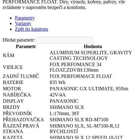
PERFORMANCE FLOAT. Díry, výmoly, kořeny, pařezy, vše
zvládnete v naprostém bezpečí a komfortu.
Parametry
Varianty
Zpět do katalogu
Hledat parametr:
Parametr
Hodnota
ALUMINIUM SUPERLITE, GRAVITY
RÁM
CASTING TECHNOLOGY
FOX PERFOMANCE 34
VIDLICE
FLOAT,ZDVIH:130mm
ZADNÍ TLUMIČ
FOX PERFORMACE FLOAT
BATERIE
835 Wh
MOTOR
PANASONIC GX ULTIMATE, 95Nm
NABÍJEČKA
42V/4A
DISPLAY
PANASONIC
BRZDY
SHIMANO SLX
PŘEVODNÍK
L:170mm, 38T
PŘEHAZOVAČKA
SHIMANO SLX RD-M7100
ŘAZENÍ PRAVÁ
SHIMANO SLX, SL-M7100-R,12
STRANA
RYCHLOSTÍ
KAZETA
SHIMANO SLX 12 SPEED 10-51T