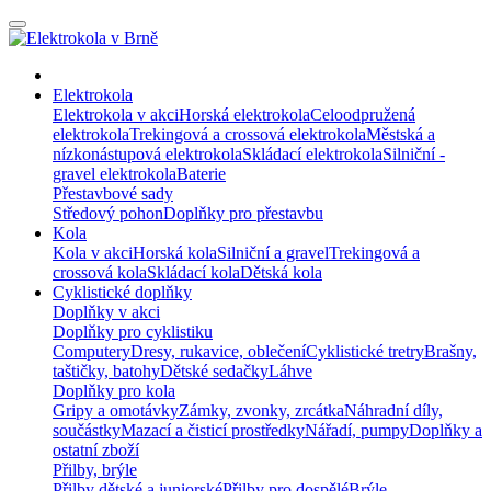
Elektrokola
Elektrokola v akci
Horská elektrokola
Celoodpružená
elektrokola
Trekingová a crossová elektrokola
Městská a
nízkonástupová elektrokola
Skládací elektrokola
Silniční -
gravel elektrokola
Baterie
Přestavbové sady
Středový pohon
Doplňky pro přestavbu
Kola
Kola v akci
Horská kola
Silniční a gravel
Trekingová a
crossová kola
Skládací kola
Dětská kola
Cyklistické doplňky
Doplňky v akci
Doplňky pro cyklistiku
Computery
Dresy, rukavice, oblečení
Cyklistické tretry
Brašny,
taštičky, batohy
Dětské sedačky
Láhve
Doplňky pro kola
Gripy a omotávky
Zámky, zvonky, zrcátka
Náhradní díly,
součástky
Mazací a čisticí prostředky
Nářadí, pumpy
Doplňky a
ostatní zboží
Přilby, brýle
Přilby dětské a juniorské
Přilby pro dospělé
Brýle