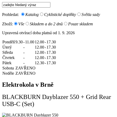
Prohledat:
Katalog
Cyklistické doplňky
Světla sady
Zboží:
Vše
Skladem a do 2 dnů
Pouze skladem
Upravená otvírací doba platná od 1. 9. 2026
Pondělí
9.30
-
11.00
12.00
-
17.30
Úterý
-
12.00
-
17.30
Středa
-
12.00
-
17.30
Čtvrtek
-
12.00
-
17.30
Pátek
-
12.30
-
17.30
Sobota
ZAVŘENO
Neděle
ZAVŘENO
Elektrokola v Brně
BLACKBURN Dayblazer 550 + Grid Rear
USB-C (Set)