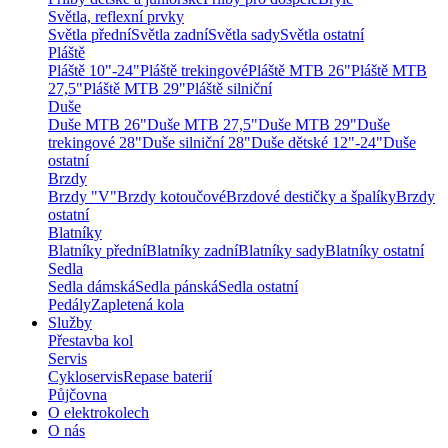
Světla, reflexní prvky
Světla přední
Světla zadní
Světla sady
Světla ostatní
Pláště
Pláště 10"-24"
Pláště trekingové
Pláště MTB 26"
Pláště MTB
27,5"
Pláště MTB 29"
Pláště silniční
Duše
Duše MTB 26"
Duše MTB 27,5"
Duše MTB 29"
Duše
trekingové 28"
Duše silniční 28"
Duše dětské 12"-24"
Duše
ostatní
Brzdy
Brzdy "V"
Brzdy kotoučové
Brzdové destičky a špalíky
Brzdy
ostatní
Blatníky
Blatníky přední
Blatníky zadní
Blatníky sady
Blatníky ostatní
Sedla
Sedla dámská
Sedla pánská
Sedla ostatní
Pedály
Zapletená kola
Služby
Přestavba kol
Servis
Cykloservis
Repase baterií
Půjčovna
O elektrokolech
O nás