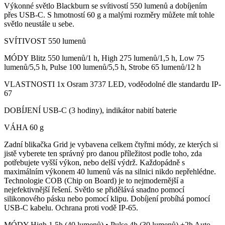
Výkonné světlo Blackburn se svítivostí 550 lumenů a dobíjením
přes USB-C. S hmotností 60 g a malými rozměry můžete mít tohle
světlo neustále u sebe.
SVÍTIVOST 550 lumenů
MÓDY Blitz 550 lumenů/1 h, High 275 lumenů/1,5 h, Low 75
lumenů/5,5 h, Pulse 100 lumenů/5,5 h, Strobe 65 lumenů/12 h
VLASTNOSTI 1x Osram 3737 LED, voděodolné dle standardu IP-
67
DOBÍJENÍ USB-C (3 hodiny), indikátor nabití baterie
VÁHA 60 g
Zadní blikačka Grid je vybavena celkem čtyřmi módy, ze kterých si
jistě vyberete ten správný pro danou příležitost podle toho, zda
potřebujete vyšší výkon, nebo delší výdrž. Každopádně s
maximálním výkonem 40 lumenů vás na silnici nikdo nepřehlédne.
Technologie COB (Chip on Board) je to nejmodernější a
nejefektivnější řešení. Světlo se přidělává snadno pomocí
silikonového pásku nebo pomocí klipu. Dobíjení probíhá pomocí
USB-C kabelu. Ochrana proti vodě IP-65.
MÓDY High 1,5h (40 lumenů) • Pulse 4h (30 lumenů) +2h Auto-