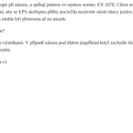
ergie při nárazu, a splňují platnou evropskou normu: EN 1078. Cílem no
 aby se EPS skořepina přilby pootočila nezávisle okolo hlavy jezdce. 
ak mohla být přenesena až na mozek.
je?
 výstelkami. V případě nárazu pod úhlem (například když zachytíte hla
nutím.
y.cz