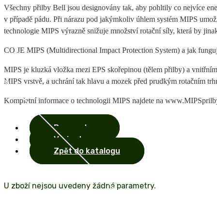
Všechny přilby Bell jsou designovány tak, aby pohltily co nejvíce en
v případě pádu. Při nárazu pod jakýmkoliv úhlem systém MIPS umožní,
technologie MIPS výrazně snižuje množství rotační síly, která by jin
CO JE MIPS (Multidirectional Impact Protection System) a jak fungu
MIPS je kluzká vložka mezi EPS skořepinou (tělem přilby) a vnitřními
MIPS vrstvě, a uchrání tak hlavu a mozek před prudkým rotačním trh
Kompletní informace o technologii MIPS najdete na www.MIPSprilb
Parametry
Varianty
Zpět do katalogu
U zboží nejsou uvedeny žádné parametry.