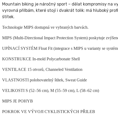
Mountain biking je náročný sport – dělat kompromisy na vyb
vyrovná přilbám, které stojí i dvakrát tolik: má hluboký pr
štítek.
Technologie MIPS dostupná ve vybraných barvách.
MIPS (Multi-Directional Impact Protection System) poskytuje zvýšen
UPÍNACÍ SYSTÉM Float Fit (integrace s MIPS u varianty se syst
KONSTRUKCE In-mold Polycarbonate Shell
VENTILACE 15 otvorů, Channeled Ventilation
VLASTNOSTI polohovatelný štítek, Sweat Guide
VELIKOSTI S (52–56 cm), M (55–59 cm), L (58–62 cm)
MIPS JE POHYB
POKROK VE VÝVOJI CYKLISTICKÝCH PŘILEB