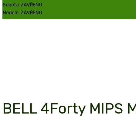
Sobota
ZAVŘENO
Neděle
ZAVŘENO
Elektrokola v Brně
BELL 4Forty MIPS M