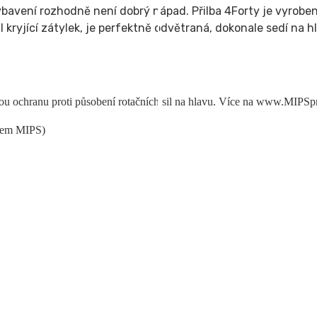
avení rozhodně není dobrý nápad. Přilba 4Forty je vyrobena 
ofil kryjící zátylek, je perfektně odvětraná, dokonale sedí n
ou ochranu proti působení rotačních sil na hlavu. Více na www.MIPSpr
émem MIPS)