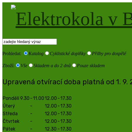
Prohledat:
Katalog
Cyklistické doplňky
Přilby pro dospělé
Zboží:
Vše
Skladem a do 2 dnů
Pouze skladem
Upravená otvírací doba platná od 1. 9.
Pondělí
9.30
-
11.00
12.00
-
17.30
Úterý
-
12.00
-
17.30
Středa
-
12.00
-
17.30
Čtvrtek
-
12.00
-
17.30
Pátek
-
12.30
-
17.30