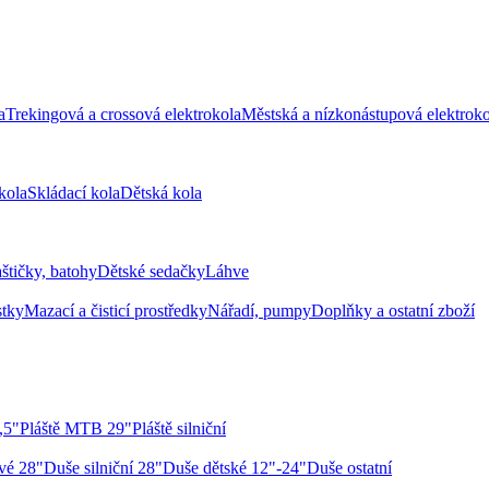
a
Trekingová a crossová elektrokola
Městská a nízkonástupová elektroko
kola
Skládací kola
Dětská kola
aštičky, batohy
Dětské sedačky
Láhve
stky
Mazací a čisticí prostředky
Nářadí, pumpy
Doplňky a ostatní zboží
,5"
Pláště MTB 29"
Pláště silniční
vé 28"
Duše silniční 28"
Duše dětské 12"-24"
Duše ostatní