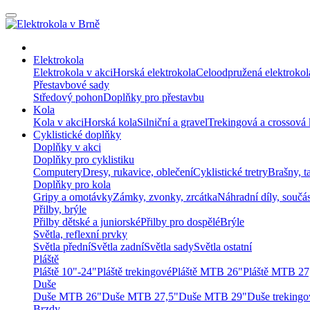
Elektrokola
Elektrokola v akci
Horská elektrokola
Celoodpružená elektrokol
Přestavbové sady
Středový pohon
Doplňky pro přestavbu
Kola
Kola v akci
Horská kola
Silniční a gravel
Trekingová a crossová 
Cyklistické doplňky
Doplňky v akci
Doplňky pro cyklistiku
Computery
Dresy, rukavice, oblečení
Cyklistické tretry
Brašny, t
Doplňky pro kola
Gripy a omotávky
Zámky, zvonky, zrcátka
Náhradní díly, součá
Přilby, brýle
Přilby dětské a juniorské
Přilby pro dospělé
Brýle
Světla, reflexní prvky
Světla přední
Světla zadní
Světla sady
Světla ostatní
Pláště
Pláště 10"-24"
Pláště trekingové
Pláště MTB 26"
Pláště MTB 27
Duše
Duše MTB 26"
Duše MTB 27,5"
Duše MTB 29"
Duše trekingo
Brzdy