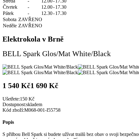
Středa
-
12.00
-
17.30
Čtvrtek
-
12.00
-
17.30
Pátek
-
12.30
-
17.30
Sobota
ZAVŘENO
Neděle
ZAVŘENO
Elektrokola v Brně
BELL Spark Glos/Mat White/Black
1 540 Kč
1 690 Kč
Ušetřete:
150 Kč
Dostupnost:
skladem
Kód zboží:
M068-001-I55758
Popis
S přilbou Bell Spark si budete užívat trailů bez obav o svoji bezpeč