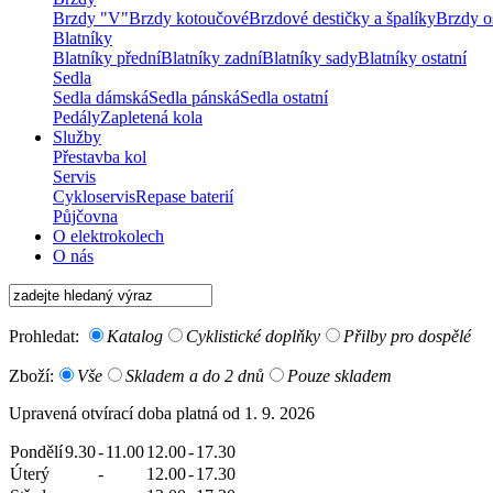
Brzdy "V"
Brzdy kotoučové
Brzdové destičky a špalíky
Brzdy os
Blatníky
Blatníky přední
Blatníky zadní
Blatníky sady
Blatníky ostatní
Sedla
Sedla dámská
Sedla pánská
Sedla ostatní
Pedály
Zapletená kola
Služby
Přestavba kol
Servis
Cykloservis
Repase baterií
Půjčovna
O elektrokolech
O nás
Prohledat:
Katalog
Cyklistické doplňky
Přilby pro dospělé
Zboží:
Vše
Skladem a do 2 dnů
Pouze skladem
Upravená otvírací doba platná od 1. 9. 2026
Pondělí
9.30
-
11.00
12.00
-
17.30
Úterý
-
12.00
-
17.30