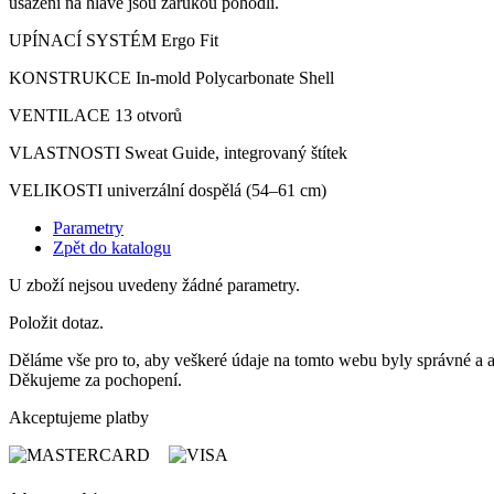
usazení na hlavě jsou zárukou pohodlí.
UPÍNACÍ SYSTÉM Ergo Fit
KONSTRUKCE In-mold Polycarbonate Shell
VENTILACE 13 otvorů
VLASTNOSTI Sweat Guide, integrovaný štítek
VELIKOSTI univerzální dospělá (54–61 cm)
Parametry
Zpět do katalogu
U zboží nejsou uvedeny žádné parametry.
Položit dotaz.
Děláme vše pro to, aby veškeré údaje na tomto webu byly správné a ak
Děkujeme za pochopení.
Akceptujeme platby