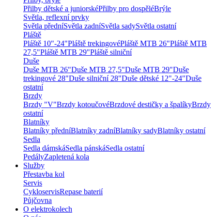
Přilby dětské a juniorské
Přilby pro dospělé
Brýle
Světla, reflexní prvky
Světla přední
Světla zadní
Světla sady
Světla ostatní
Pláště
Pláště 10"-24"
Pláště trekingové
Pláště MTB 26"
Pláště MTB
27,5"
Pláště MTB 29"
Pláště silniční
Duše
Duše MTB 26"
Duše MTB 27,5"
Duše MTB 29"
Duše
trekingové 28"
Duše silniční 28"
Duše dětské 12"-24"
Duše
ostatní
Brzdy
Brzdy "V"
Brzdy kotoučové
Brzdové destičky a špalíky
Brzdy
ostatní
Blatníky
Blatníky přední
Blatníky zadní
Blatníky sady
Blatníky ostatní
Sedla
Sedla dámská
Sedla pánská
Sedla ostatní
Pedály
Zapletená kola
Služby
Přestavba kol
Servis
Cykloservis
Repase baterií
Půjčovna
O elektrokolech