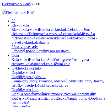
Elektrokola v Brně
v2.00
Elektrokola
Elektrokola v akci
Horská elektrokola
Celoodpružená
elektrokola
Trekingová a crossová elektrokola
Městská a
nízkonástupová elektrokola
Skládací elektrokola
Silniční -
gravel elektrokola
Baterie
Přestavbové sady
Středový pohon
Doplňky pro přestavbu
Kola
Kola v akci
Horská kola
Silniční a gravel
Trekingová a
crossová kola
Skládací kola
Dětská kola
Cyklistické doplňky
Doplňky v akci
Doplňky pro cyklistiku
Computery
Dresy, rukavice, oblečení
Cyklistické tretry
Brašny,
taštičky, batohy
Dětské sedačky
Láhve
Doplňky pro kola
Gripy a omotávky
Zámky, zvonky, zrcátka
Náhradní díly,
součástky
Mazací a čisticí prostředky
Nářadí, pumpy
Doplňky a
ostatní zboží
Přilby, brýle