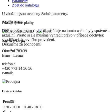
Parametry
Zpět do katalogu
U zboží nejsou uvedeny žádné parametry.
Položit dotaz.
Akceptujeme platby
Děláme vše pro to, aby veškeré údaje na tomto webu byly správné a
aktuální. Přesto si ale musíme vyhradit právo v případě odchylek
specifikací, barevného provedení.
Adresa prodejny
Děkujeme za pochopení.
Okružní 783/39
Brno - Lesná
telefon.:
+420 773 14 56 56
e-mail:
Otvírací doba
Pondělí
9.30 - 11.00
11.40 - 18.00