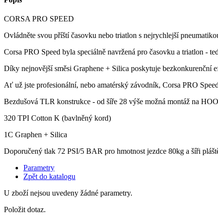
CORSA PRO SPEED
Ovládněte svou příští časovku nebo triatlon s nejrychlejší pneumatiko
Corsa PRO Speed byla speciálně navržená pro časovku a triatlon - ted
Díky nejnovější směsi Graphene + Silica poskytuje bezkonkurenční efek
Ať už jste profesionální, nebo amatérský závodník, Corsa PRO Speed 
Bezdušová TLR konstrukce - od šíře 28 výše možná montáž na H
320 TPI Cotton K (bavlněný kord)
1C Graphen + Silica
Doporučený tlak 72 PSI/5 BAR pro hmotnost jezdce 80kg a šíři pláště 
Parametry
Zpět do katalogu
U zboží nejsou uvedeny žádné parametry.
Položit dotaz.