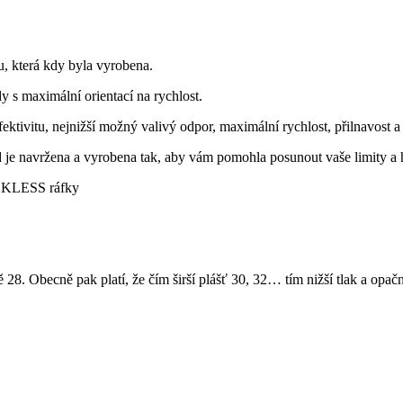
u, která kdy byla vyrobena.
y s maximální orientací na rychlost.
tivitu, nejnižší možný valivý odpor, maximální rychlost, přilnavost a 
je navržena a vyrobena tak, aby vám pomohla posunout vaše limity a h
OOKLESS ráfky
28. Obecně pak platí, že čím širší plášť 30, 32… tím nižší tlak a opač