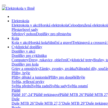
Elektrokola
Elektrokola v akci
Horská elektrokola
Celoodpružená elektrokol
Přestavbové sady
Středový pohon
Doplňky pro přestavbu
Kola
Kola v akci
Horská kola
Silniční a gravel
Trekingová a crossová 
Cyklistické doplňky
Doplňky v akci
Doplňky pro cyklistiku
Computery
Dresy, rukavice, oblečení
Cyklistické tretry
Brašny, t
Doplňky pro kola
Gripy a omotávky
Zámky, zvonky, zrcátka
Náhradní díly, součá
Přilby, brýle
Přilby dětské a juniorské
Přilby pro dospělé
Brýle
Světla, reflexní prvky
Světla přední
Světla zadní
Světla sady
Světla ostatní
Pláště
Pláště 10"-24"
Pláště trekingové
Pláště MTB 26"
Pláště MTB 27
Duše
Duše MTB 26"
Duše MTB 27,5"
Duše MTB 29"
Duše trekingo
Brzdy