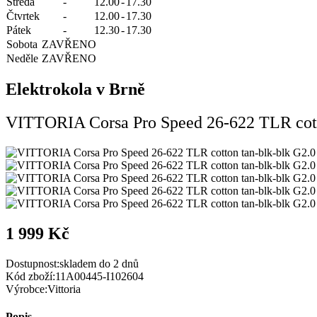
Středa
-
12.00
-
17.30
Čtvrtek
-
12.00
-
17.30
Pátek
-
12.30
-
17.30
Sobota
ZAVŘENO
Neděle
ZAVŘENO
Elektrokola v Brně
VITTORIA Corsa Pro Speed 26-622 TLR cott
1 999 Kč
Dostupnost:
skladem do 2 dnů
Kód zboží:
11A00445-I102604
Výrobce:
Vittoria
Popis