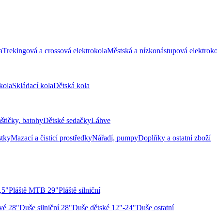
a
Trekingová a crossová elektrokola
Městská a nízkonástupová elektroko
kola
Skládací kola
Dětská kola
aštičky, batohy
Dětské sedačky
Láhve
stky
Mazací a čisticí prostředky
Nářadí, pumpy
Doplňky a ostatní zboží
,5"
Pláště MTB 29"
Pláště silniční
vé 28"
Duše silniční 28"
Duše dětské 12"-24"
Duše ostatní