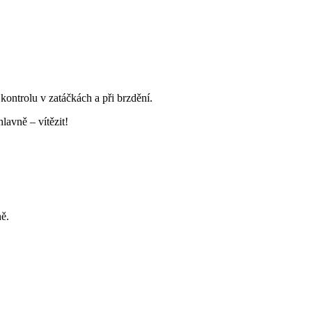
kontrolu v zatáčkách a při brzdění.
lavně – vítězit!
ně.