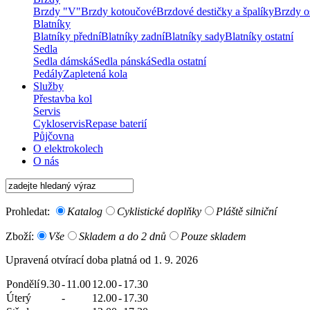
Brzdy "V"
Brzdy kotoučové
Brzdové destičky a špalíky
Brzdy os
Blatníky
Blatníky přední
Blatníky zadní
Blatníky sady
Blatníky ostatní
Sedla
Sedla dámská
Sedla pánská
Sedla ostatní
Pedály
Zapletená kola
Služby
Přestavba kol
Servis
Cykloservis
Repase baterií
Půjčovna
O elektrokolech
O nás
Prohledat:
Katalog
Cyklistické doplňky
Pláště silniční
Zboží:
Vše
Skladem a do 2 dnů
Pouze skladem
Upravená otvírací doba platná od 1. 9. 2026
Pondělí
9.30
-
11.00
12.00
-
17.30
Úterý
-
12.00
-
17.30