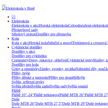
Elektrokola
Elektrokola v akci
Horská elektrokola
Celoodpružená elektrokol
Přestavbové sady
Středový pohon
Doplňky pro přestavbu
Kola
Kola v akci
Horská kola
Silniční a gravel
Trekingová a crossová 
Cyklistické doplňky
Doplňky v akci
Doplňky pro cyklistiku
Computery
Dresy, rukavice, oblečení
Cyklistické tretry
Brašny, t
Doplňky pro kola
Gripy a omotávky
Zámky, zvonky, zrcátka
Náhradní díly, součá
Přilby, brýle
Přilby dětské a juniorské
Přilby pro dospělé
Brýle
Světla, reflexní prvky
Světla přední
Světla zadní
Světla sady
Světla ostatní
Pláště
Pláště 10"-24"
Pláště trekingové
Pláště MTB 26"
Pláště MTB 27
Duše
Duše MTB 26"
Duše MTB 27,5"
Duše MTB 29"
Duše trekingo
Brzdy