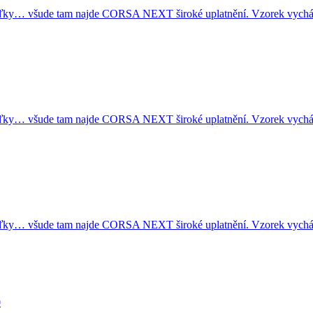
žďky… všude tam najde CORSA NEXT široké uplatnění. Vzorek vych
žďky… všude tam najde CORSA NEXT široké uplatnění. Vzorek vych
žďky… všude tam najde CORSA NEXT široké uplatnění. Vzorek vych
0