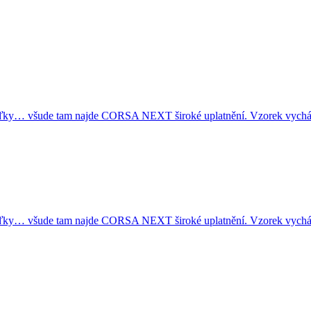
žďky… všude tam najde CORSA NEXT široké uplatnění. Vzorek vych
žďky… všude tam najde CORSA NEXT široké uplatnění. Vzorek vych