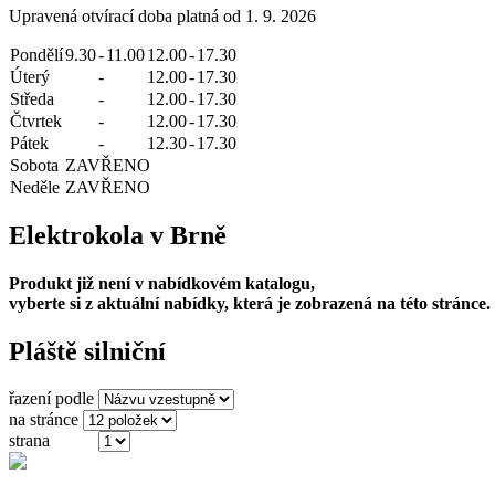
Upravená otvírací doba platná od 1. 9. 2026
Pondělí
9.30
-
11.00
12.00
-
17.30
Úterý
-
12.00
-
17.30
Středa
-
12.00
-
17.30
Čtvrtek
-
12.00
-
17.30
Pátek
-
12.30
-
17.30
Sobota
ZAVŘENO
Neděle
ZAVŘENO
Elektrokola v Brně
Produkt již není v nabídkovém katalogu,
vyberte si z aktuální nabídky, která je zobrazená na této stránce.
Pláště silniční
řazení podle
na stránce
strana
(ze 4)