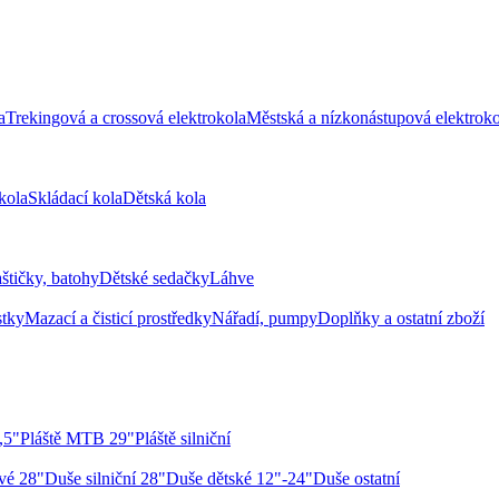
a
Trekingová a crossová elektrokola
Městská a nízkonástupová elektroko
kola
Skládací kola
Dětská kola
aštičky, batohy
Dětské sedačky
Láhve
stky
Mazací a čisticí prostředky
Nářadí, pumpy
Doplňky a ostatní zboží
,5"
Pláště MTB 29"
Pláště silniční
vé 28"
Duše silniční 28"
Duše dětské 12"-24"
Duše ostatní