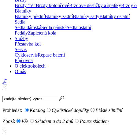
Brzdy "V"
Brzdy kotoučové
Brzdové destičky a špalíky
Brzdy os
Blatníky
Blatníky přední
Blatníky zadní
Blatníky sady
Blatníky ostatní
Sedla
Sedla dámská
Sedla pánská
Sedla ostatní
Pedály
Zapletená kola
Služby
Přestavba kol
Servis
Cykloservis
Repase baterií
Půjčovna
O elektrokolech
O nás
Prohledat:
Katalog
Cyklistické doplňky
Pláště silniční
Zboží:
Vše
Skladem a do 2 dnů
Pouze skladem