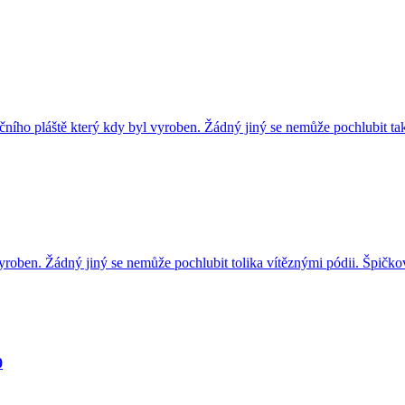
ního pláště který kdy byl vyroben. Žádný jiný se nemůže pochlubit 
roben. Žádný jiný se nemůže pochlubit tolika vítěznými pódii. Špič
0