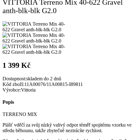
VITTORIA Terreno Mix 40-622 Gravel
anth-blk-blk G2.0
1 399 Kč
Dostupnost:
skladem do 2 dnů
Kód zboží:
11A00076/11A00815-I89811
Výrobce:
Vittoria
Popis
TERRENO MIX
Plášť vděčí za svůj nízký valivý odpor téměř spojitému vzorku ve
středu běhounu, takže zbytečně neztrácíte rychlost.