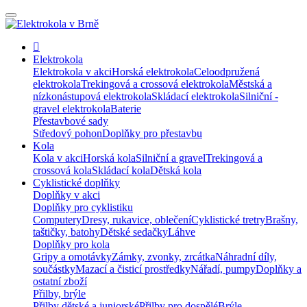
Elektrokola
Elektrokola v akci
Horská elektrokola
Celoodpružená
elektrokola
Trekingová a crossová elektrokola
Městská a
nízkonástupová elektrokola
Skládací elektrokola
Silniční -
gravel elektrokola
Baterie
Přestavbové sady
Středový pohon
Doplňky pro přestavbu
Kola
Kola v akci
Horská kola
Silniční a gravel
Trekingová a
crossová kola
Skládací kola
Dětská kola
Cyklistické doplňky
Doplňky v akci
Doplňky pro cyklistiku
Computery
Dresy, rukavice, oblečení
Cyklistické tretry
Brašny,
taštičky, batohy
Dětské sedačky
Láhve
Doplňky pro kola
Gripy a omotávky
Zámky, zvonky, zrcátka
Náhradní díly,
součástky
Mazací a čisticí prostředky
Nářadí, pumpy
Doplňky a
ostatní zboží
Přilby, brýle
Přilby dětské a juniorské
Přilby pro dospělé
Brýle