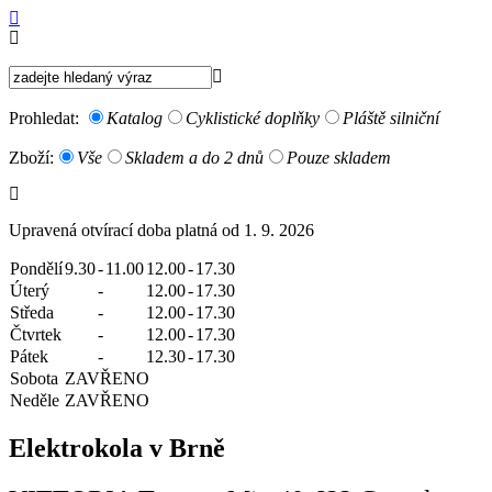
Prohledat:
Katalog
Cyklistické doplňky
Pláště silniční
Zboží:
Vše
Skladem a do 2 dnů
Pouze skladem
Upravená otvírací doba platná od 1. 9. 2026
Pondělí
9.30
-
11.00
12.00
-
17.30
Úterý
-
12.00
-
17.30
Středa
-
12.00
-
17.30
Čtvrtek
-
12.00
-
17.30
Pátek
-
12.30
-
17.30
Sobota
ZAVŘENO
Neděle
ZAVŘENO
Elektrokola v Brně