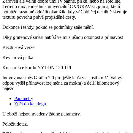
Zároveň ale velmi dobře umí i v bahně, písku, nebo na šotolině.
Terreno mix je ideální a univerzální CX/GRAVEL guma, která
pomůže razantně oddálit okamžik, kdy váš obličej detailně skenuje
texturu povrchu právě projížděné cesty.
Dokonce i tehdy, pokud se podmínky stále mění.
Díky grafenové směsi nabízí velmi slušnou odolnost a přilnavost
Bezdušová verze
Kevlarová patka
Konstrukce kordu NYLON 120 TPI
Inovovaná směs Grafen 2.0 pro ještě lepší vlastosti - nižší valivý
odpor, vyšší přilnavost (zejména za mokra) a delší kilometrový
nájezd
Parametry
Zpět do katalogu
U zboží nejsou uvedeny žádné parametry.
Položit dotaz.