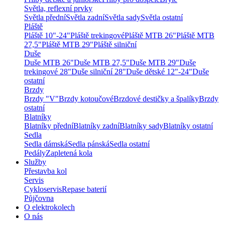
Světla, reflexní prvky
Světla přední
Světla zadní
Světla sady
Světla ostatní
Pláště
Pláště 10"-24"
Pláště trekingové
Pláště MTB 26"
Pláště MTB
27,5"
Pláště MTB 29"
Pláště silniční
Duše
Duše MTB 26"
Duše MTB 27,5"
Duše MTB 29"
Duše
trekingové 28"
Duše silniční 28"
Duše dětské 12"-24"
Duše
ostatní
Brzdy
Brzdy "V"
Brzdy kotoučové
Brzdové destičky a špalíky
Brzdy
ostatní
Blatníky
Blatníky přední
Blatníky zadní
Blatníky sady
Blatníky ostatní
Sedla
Sedla dámská
Sedla pánská
Sedla ostatní
Pedály
Zapletená kola
Služby
Přestavba kol
Servis
Cykloservis
Repase baterií
Půjčovna
O elektrokolech
O nás