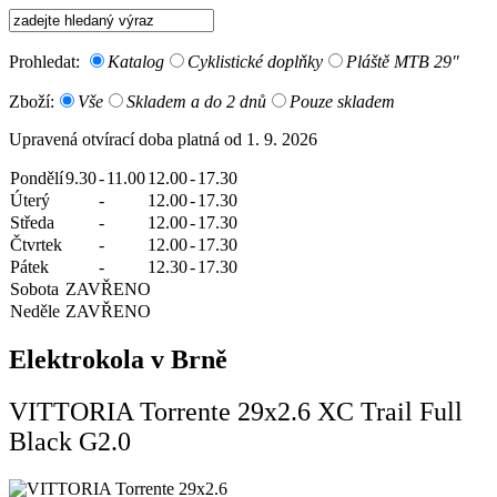
Prohledat:
Katalog
Cyklistické doplňky
Pláště MTB 29"
Zboží:
Vše
Skladem a do 2 dnů
Pouze skladem
Upravená otvírací doba platná od 1. 9. 2026
Pondělí
9.30
-
11.00
12.00
-
17.30
Úterý
-
12.00
-
17.30
Středa
-
12.00
-
17.30
Čtvrtek
-
12.00
-
17.30
Pátek
-
12.30
-
17.30
Sobota
ZAVŘENO
Neděle
ZAVŘENO
Elektrokola v Brně
VITTORIA Torrente 29x2.6 XC Trail Full
Black G2.0