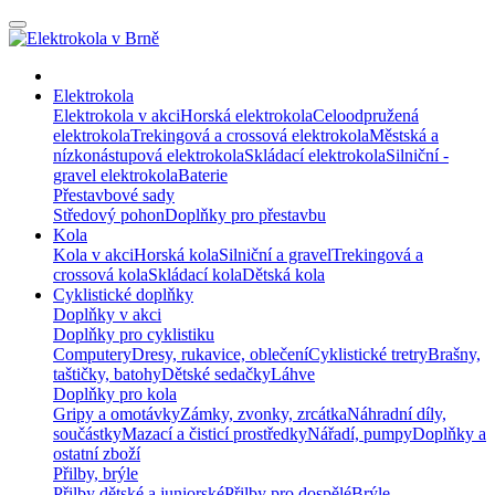
Elektrokola
Elektrokola v akci
Horská elektrokola
Celoodpružená
elektrokola
Trekingová a crossová elektrokola
Městská a
nízkonástupová elektrokola
Skládací elektrokola
Silniční -
gravel elektrokola
Baterie
Přestavbové sady
Středový pohon
Doplňky pro přestavbu
Kola
Kola v akci
Horská kola
Silniční a gravel
Trekingová a
crossová kola
Skládací kola
Dětská kola
Cyklistické doplňky
Doplňky v akci
Doplňky pro cyklistiku
Computery
Dresy, rukavice, oblečení
Cyklistické tretry
Brašny,
taštičky, batohy
Dětské sedačky
Láhve
Doplňky pro kola
Gripy a omotávky
Zámky, zvonky, zrcátka
Náhradní díly,
součástky
Mazací a čisticí prostředky
Nářadí, pumpy
Doplňky a
ostatní zboží
Přilby, brýle
Přilby dětské a juniorské
Přilby pro dospělé
Brýle