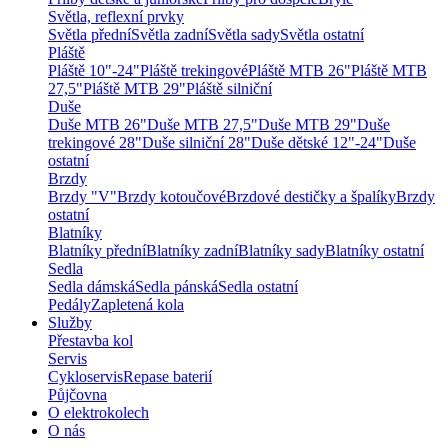
Světla, reflexní prvky
Světla přední
Světla zadní
Světla sady
Světla ostatní
Pláště
Pláště 10"-24"
Pláště trekingové
Pláště MTB 26"
Pláště MTB
27,5"
Pláště MTB 29"
Pláště silniční
Duše
Duše MTB 26"
Duše MTB 27,5"
Duše MTB 29"
Duše
trekingové 28"
Duše silniční 28"
Duše dětské 12"-24"
Duše
ostatní
Brzdy
Brzdy "V"
Brzdy kotoučové
Brzdové destičky a špalíky
Brzdy
ostatní
Blatníky
Blatníky přední
Blatníky zadní
Blatníky sady
Blatníky ostatní
Sedla
Sedla dámská
Sedla pánská
Sedla ostatní
Pedály
Zapletená kola
Služby
Přestavba kol
Servis
Cykloservis
Repase baterií
Půjčovna
O elektrokolech
O nás