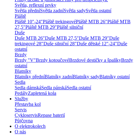
Světla, reflexní prvky
Světla přední
Světla zadní
Světla sady
Světla ostatní
Pláště
Pláště 10"-24"
Pláště trekingové
Pláště MTB 26"
Pláště MTB
27,5"
Pláště MTB 29"
Pláště silniční
Duše
Duše MTB 26"
Duše MTB 27,5"
Duše MTB 29"
Duše
trekingové 28"
Duše silniční 28"
Duše dětské 12"-24"
Duše
ostatní
Brzdy
Brzdy "V"
Brzdy kotoučové
Brzdové destičky a špalíky
Brzdy
ostatní
Blatníky
Blatníky přední
Blatníky zadní
Blatníky sady
Blatníky ostatní
Sedla
Sedla dámská
Sedla pánská
Sedla ostatní
Pedály
Zapletená kola
Služby
Přestavba kol
Servis
Cykloservis
Repase baterií
Půjčovna
O elektrokolech
O nás