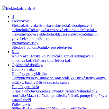
Elektrokola
Elektrokola v akci
Horská elektrokola
Celoodpružená
elektrokola
Trekingová a crossová elektrokola
Městská a
nízkonástupová elektrokola
Skládací elektrokola
Silniční -
gravel elektrokola
Baterie
Přestavbové sady
Středový pohon
Doplňky pro přestavbu
Kola
Kola v akci
Horská kola
Silniční a gravel
Trekingová a
crossová kola
Skládací kola
Dětská kola
Cyklistické doplňky
Doplňky v akci
Doplňky pro cyklistiku
Computery
Dresy, rukavice, oblečení
Cyklistické tretry
Brašny,
taštičky, batohy
Dětské sedačky
Láhve
Doplňky pro kola
Gripy a omotávky
Zámky, zvonky, zrcátka
Náhradní díly,
součástky
Mazací a čisticí prostředky
Nářadí, pumpy
Doplňky a
ostatní zboží
Přilby, brýle
Přilby dětské a juniorské
Přilby pro dospělé
Brýle