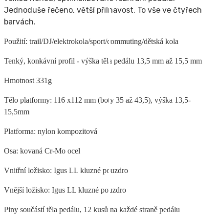
Jednoduše řečeno, větší přilnavost. To vše ve čtyřech
barvách.
Použití: trail/DJ/elektrokola/sport/commuting/dětská kola
Tenký, konkávní profil - výška těla pedálu 13,5 mm až 15,5 mm
Hmotnost 331g
Tělo platformy: 116 x112 mm (boty 35 až 43,5), výška 13,5-
15,5mm
Platforma: nylon kompozitová
Osa: kovaná Cr-Mo ocel
Vnitřní ložisko: Igus LL kluzné pouzdro
Vnější ložisko: Igus LL kluzné pouzdro
Piny součástí těla pedálu, 12 kusů na každé straně pedálu