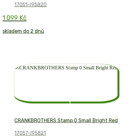
17051-I95820
1 099 Kč
skladem do 2 dnů
CRANKBROTHERS Stamp 0 Small Bright Red
17057-I95821