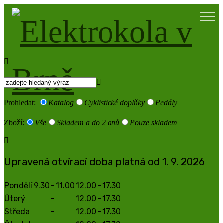
Prohledat:
Katalog
Cyklistické doplňky
Pedály
Zboží:
Vše
Skladem a do 2 dnů
Pouze skladem
Upravená otvírací doba platná od 1. 9. 2026
Pondělí
9.30
-
11.00
12.00
-
17.30
Úterý
-
12.00
-
17.30
Středa
-
12.00
-
17.30