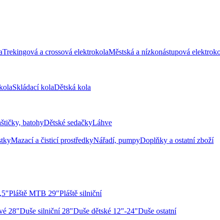
a
Trekingová a crossová elektrokola
Městská a nízkonástupová elektroko
kola
Skládací kola
Dětská kola
aštičky, batohy
Dětské sedačky
Láhve
stky
Mazací a čisticí prostředky
Nářadí, pumpy
Doplňky a ostatní zboží
,5"
Pláště MTB 29"
Pláště silniční
vé 28"
Duše silniční 28"
Duše dětské 12"-24"
Duše ostatní