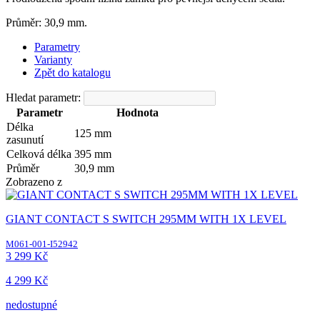
Průměr: 30,9 mm.
Parametry
Varianty
Zpět do katalogu
Hledat parametr:
Parametr
Hodnota
Délka
125 mm
zasunutí
Celková délka
395 mm
Průměr
30,9 mm
Zobrazeno
z
GIANT CONTACT S SWITCH 295MM WITH 1X LEVEL
M061-001-I52942
3 299 Kč
4 299 Kč
nedostupné