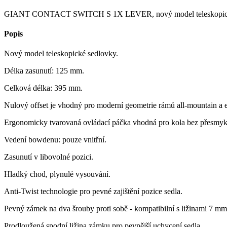
GIANT CONTACT SWITCH S 1X LEVER, nový model teleskopické se
Popis
Nový model teleskopické sedlovky.
Délka zasunutí: 125 mm.
Celková délka: 395 mm.
Nulový offset je vhodný pro moderní geometrie rámů all-mountain a 
Ergonomicky tvarovaná ovládací páčka vhodná pro kola bez přesmyk
Vedení bowdenu: pouze vnitřní.
Zasunutí v libovolné pozici.
Hladký chod, plynulé vysouvání.
Anti-Twist technologie pro pevné zajištění pozice sedla.
Pevný zámek na dva šrouby proti sobě - kompatibilní s ližinami 7 mm
Prodloužená spodní ližina zámku pro pevnější uchycení sedla.