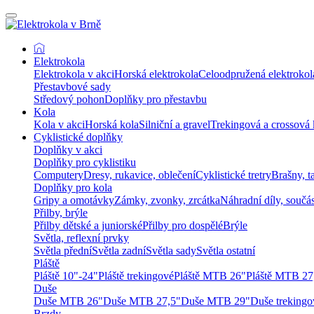
Elektrokola
Elektrokola v akci
Horská elektrokola
Celoodpružená elektrokol
Přestavbové sady
Středový pohon
Doplňky pro přestavbu
Kola
Kola v akci
Horská kola
Silniční a gravel
Trekingová a crossová 
Cyklistické doplňky
Doplňky v akci
Doplňky pro cyklistiku
Computery
Dresy, rukavice, oblečení
Cyklistické tretry
Brašny, t
Doplňky pro kola
Gripy a omotávky
Zámky, zvonky, zrcátka
Náhradní díly, součá
Přilby, brýle
Přilby dětské a juniorské
Přilby pro dospělé
Brýle
Světla, reflexní prvky
Světla přední
Světla zadní
Světla sady
Světla ostatní
Pláště
Pláště 10"-24"
Pláště trekingové
Pláště MTB 26"
Pláště MTB 27
Duše
Duše MTB 26"
Duše MTB 27,5"
Duše MTB 29"
Duše trekingo
Brzdy