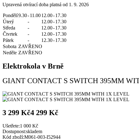
Upravená otvírací doba platná od 1. 9. 2026
Pondělí
9.30
-
11.00
12.00
-
17.30
Úterý
-
12.00
-
17.30
Středa
-
12.00
-
17.30
Čtvrtek
-
12.00
-
17.30
Pátek
-
12.30
-
17.30
Sobota
ZAVŘENO
Neděle
ZAVŘENO
Elektrokola v Brně
GIANT CONTACT S SWITCH 395MM WI
3 299 Kč
4 299 Kč
Ušetřete:
1 000 Kč
Dostupnost:
skladem
Kód zboží:
M061-003-I52944