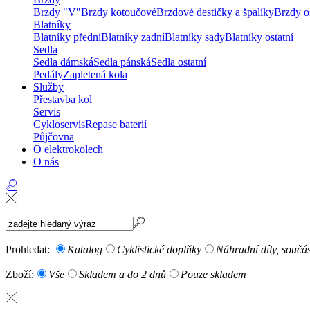
Brzdy "V"
Brzdy kotoučové
Brzdové destičky a špalíky
Brzdy os
Blatníky
Blatníky přední
Blatníky zadní
Blatníky sady
Blatníky ostatní
Sedla
Sedla dámská
Sedla pánská
Sedla ostatní
Pedály
Zapletená kola
Služby
Přestavba kol
Servis
Cykloservis
Repase baterií
Půjčovna
O elektrokolech
O nás
Prohledat:
Katalog
Cyklistické doplňky
Náhradní díly, součá
Zboží:
Vše
Skladem a do 2 dnů
Pouze skladem