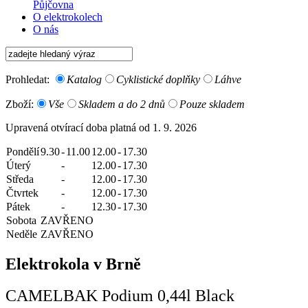
Půjčovna
O elektrokolech
O nás
Prohledat:
Katalog
Cyklistické doplňky
Láhve
Zboží:
Vše
Skladem a do 2 dnů
Pouze skladem
Upravená otvírací doba platná od 1. 9. 2026
Pondělí
9.30
-
11.00
12.00
-
17.30
Úterý
-
12.00
-
17.30
Středa
-
12.00
-
17.30
Čtvrtek
-
12.00
-
17.30
Pátek
-
12.30
-
17.30
Sobota
ZAVŘENO
Neděle
ZAVŘENO
Elektrokola v Brně
CAMELBAK Podium 0,44l Black