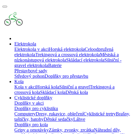
Elektrokola
Elektrokola v akci
Horská elektrokola
Celoodpružená
elektrokola
Trekingová a crossová elektrokola
Městská a
nízkonástupová elektrokola
Skládací elektrokola
Silniční -
gravel elektrokola
Baterie
Přestavbové sady
Středový pohon
Doplňky pro přestavbu
Kola
Kola v akci
Horská kola
Silniční a gravel
Trekingová a
crossová kola
Skládací kola
Dětská kola
Cyklistické doplňky
Doplňky v akci
Doplňky pro cyklistiku
Computery
Dresy, rukavice, oblečení
Cyklistické tretry
Brašny,
taštičky, batohy
Dětské sedačky
Láhve
Doplňky pro kola
Gripy a omotávky
Zámky, zvonky, zrcátka
Náhradní díly,