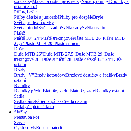
součástky
Mazací a čisticí prostředky
Nářadí, pumpy
Doplňky a
ostatní zboží
Přilby, brýle
Přilby dětské a juniorské
Přilby pro dospělé
Brýle
Světla, reflexní prvky
Světla přední
Světla zadní
Světla sady
Světla ostatní
Pláště
Pláště 10"-24"
Pláště trekingové
Pláště MTB 26"
Pláště MTB
27,5"
Pláště MTB 29"
Pláště silniční
Duše
Duše MTB 26"
Duše MTB 27,5"
Duše MTB 29"
Duše
trekingové 28"
Duše silniční 28"
Duše dětské 12"-24"
Duše
ostatní
Brzdy
Brzdy "V"
Brzdy kotoučové
Brzdové destičky a špalíky
Brzdy
ostatní
Blatníky
Blatníky přední
Blatníky zadní
Blatníky sady
Blatníky ostatní
Sedla
Sedla dámská
Sedla pánská
Sedla ostatní
Pedály
Zapletená kola
Služby
Přestavba kol
Servis
Cykloservis
Repase baterií