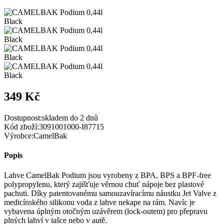
349 Kč
Dostupnost:
skladem do 2 dnů
Kód zboží:
3091001000-I87715
Výrobce:
CamelBak
Popis
Lahve CamelBak Podium jsou vyrobeny z BPA, BPS a BPF-free
polypropylenu, který zajišťuje věrnou chuť nápoje bez plastové
pachuti. Díky patentovanému samouzavíracímu náustku Jet Valve z
medicínského silikonu voda z lahve nekape na rám. Navíc je
vybavena úplným otočným uzávěrem (lock-outem) pro přepravu
plných lahví v tašce nebo v autě.