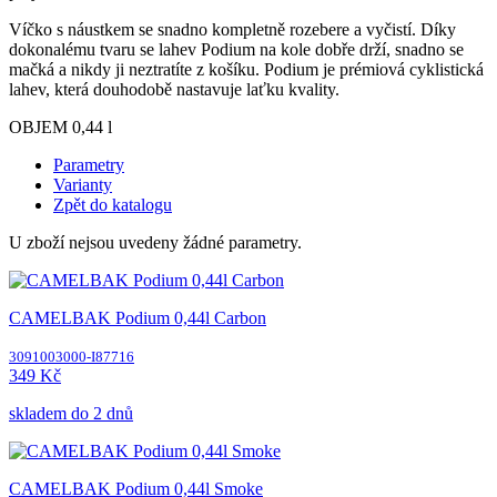
Víčko s náustkem se snadno kompletně rozebere a vyčistí. Díky
dokonalému tvaru se lahev Podium na kole dobře drží, snadno se
mačká a nikdy ji neztratíte z košíku. Podium je prémiová cyklistická
lahev, která douhodobě nastavuje laťku kvality.
OBJEM 0,44 l
Parametry
Varianty
Zpět do katalogu
U zboží nejsou uvedeny žádné parametry.
CAMELBAK Podium 0,44l Carbon
3091003000-I87716
349 Kč
skladem do 2 dnů
CAMELBAK Podium 0,44l Smoke