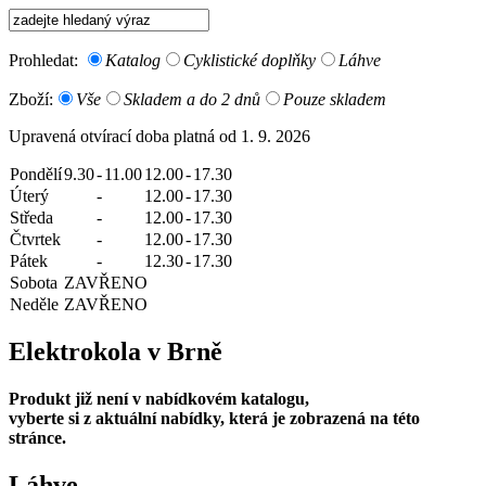
Prohledat:
Katalog
Cyklistické doplňky
Láhve
Zboží:
Vše
Skladem a do 2 dnů
Pouze skladem
Upravená otvírací doba platná od 1. 9. 2026
Pondělí
9.30
-
11.00
12.00
-
17.30
Úterý
-
12.00
-
17.30
Středa
-
12.00
-
17.30
Čtvrtek
-
12.00
-
17.30
Pátek
-
12.30
-
17.30
Sobota
ZAVŘENO
Neděle
ZAVŘENO
Elektrokola v Brně
Produkt již není v nabídkovém katalogu,
vyberte si z aktuální nabídky, která je zobrazená na této
stránce.
Láhve