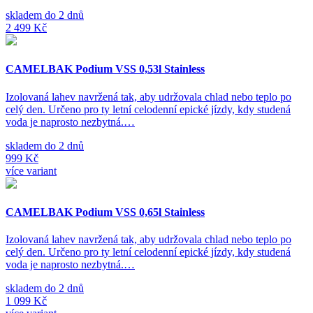
skladem do 2 dnů
2 499 Kč
CAMELBAK Podium VSS 0,53l Stainless
Izolovaná lahev navržená tak, aby udržovala chlad nebo teplo po
celý den. Určeno pro ty letní celodenní epické jízdy, kdy studená
voda je naprosto nezbytná.…
skladem do 2 dnů
999 Kč
více variant
CAMELBAK Podium VSS 0,65l Stainless
Izolovaná lahev navržená tak, aby udržovala chlad nebo teplo po
celý den. Určeno pro ty letní celodenní epické jízdy, kdy studená
voda je naprosto nezbytná.…
skladem do 2 dnů
1 099 Kč