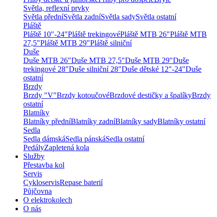
Světla, reflexní prvky
Světla přední
Světla zadní
Světla sady
Světla ostatní
Pláště
Pláště 10"-24"
Pláště trekingové
Pláště MTB 26"
Pláště MTB
27,5"
Pláště MTB 29"
Pláště silniční
Duše
Duše MTB 26"
Duše MTB 27,5"
Duše MTB 29"
Duše
trekingové 28"
Duše silniční 28"
Duše dětské 12"-24"
Duše
ostatní
Brzdy
Brzdy "V"
Brzdy kotoučové
Brzdové destičky a špalíky
Brzdy
ostatní
Blatníky
Blatníky přední
Blatníky zadní
Blatníky sady
Blatníky ostatní
Sedla
Sedla dámská
Sedla pánská
Sedla ostatní
Pedály
Zapletená kola
Služby
Přestavba kol
Servis
Cykloservis
Repase baterií
Půjčovna
O elektrokolech
O nás