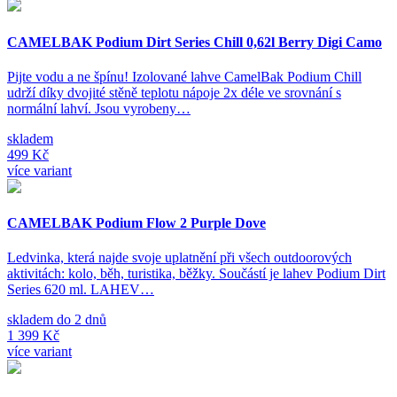
CAMELBAK Podium Dirt Series Chill 0,62l Berry Digi Camo
Pijte vodu a ne špínu! Izolované lahve CamelBak Podium Chill
udrží díky dvojité stěně teplotu nápoje 2x déle ve srovnání s
normální lahví. Jsou vyrobeny…
skladem
499 Kč
více variant
CAMELBAK Podium Flow 2 Purple Dove
Ledvinka, která najde svoje uplatnění při všech outdoorových
aktivitách: kolo, běh, turistika, běžky. Součástí je lahev Podium Dirt
Series 620 ml. LAHEV…
skladem do 2 dnů
1 399 Kč
více variant