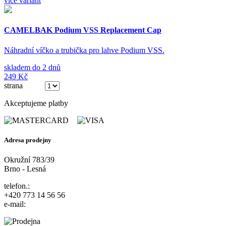
více variant
CAMELBAK Podium VSS Replacement Cap
Náhradní víčko a trubička pro lahve Podium VSS.
skladem do 2 dnů
249 Kč
strana
(ze 2)
Akceptujeme platby
Adresa prodejny
Okružní 783/39
Brno - Lesná
telefon.:
+420 773 14 56 56
e-mail: