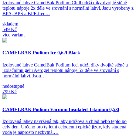
Izolované lahve CamelBak Podium Chill udrží díky dvojité stěně
teplotu nápoje 2x déle ve srovnání s normální lahví. Jsou vyrobeny z
BPA, BPS a BPF-free…
skladem
549 Kč
více variant
CAMELBAK Podium Ice 0,62l Black
Izolované lahve CamelBak Podium Icel udrží díky dvojité stěně a
izolačnímu gelu Aerogel teplotu nápoje 5x déle ve srovnání s
normální lahví. Jsou…
nedostupné
799 Kč
CAMELBAK Podium Vacuum Insulated Titanium 0,53l
Izolovaná lahev navržená tak, aby udržovala chlad nebo teplo po
celý den. Určeno pro ty letní celodenní epické jízdy, kdy studená
voda je naprosto nezbytná.…