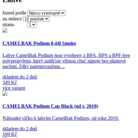
řazení podle
na stránce
strana
(ze 2)
CAMELBAK Podium 0,44l Smoke
Lahve CamelBak Podium jsou vyrobeny z BPA, BPS a BPF-free
polypropylenu, který zajišťuje věrnou chuť nápoje bez plastové
pachuti. Díky patentovanému…
skladem do 2 dnů
349 Kč
více variant
CAMELBAK Podium Cap Black (od r. 2019)
Náhradní víčko k lahvím CamelBak Podium, od roku 2019.
skladem do 2 dnů
169 Kč