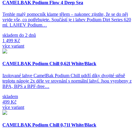
CAMELBAK Podium Flow 4 Deep Sea
Tenhle malý pomocník klame tělem – nakonec zjistíte, že se do něj
vejde vše, co potřebujete. Součástí je i lahev Podium Dirt Series 620
ml. LAHEV Podium…
skladem do 2 dnů
1 499 Kč
více variant
CAMELBAK Podium Chill 0,62l White/Black
Izolované lahve CamelBak Podium Chill udrží díky dvojité stěně
teplotu nápoje 2x déle ve srovnání s normální lahví. Jsou vyrobeny z
BPA, BPS a BPF-free…
skladem
499 Kč
více variant
CAMELBAK Podium Chill 0,71l White/Black