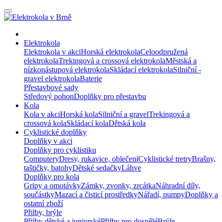
Elektrokola
Elektrokola v akci
Horská elektrokola
Celoodpružená
elektrokola
Trekingová a crossová elektrokola
Městská a
nízkonástupová elektrokola
Skládací elektrokola
Silniční -
gravel elektrokola
Baterie
Přestavbové sady
Středový pohon
Doplňky pro přestavbu
Kola
Kola v akci
Horská kola
Silniční a gravel
Trekingová a
crossová kola
Skládací kola
Dětská kola
Cyklistické doplňky
Doplňky v akci
Doplňky pro cyklistiku
Computery
Dresy, rukavice, oblečení
Cyklistické tretry
Brašny,
taštičky, batohy
Dětské sedačky
Láhve
Doplňky pro kola
Gripy a omotávky
Zámky, zvonky, zrcátka
Náhradní díly,
součástky
Mazací a čisticí prostředky
Nářadí, pumpy
Doplňky a
ostatní zboží
Přilby, brýle
Přilby dětské a juniorské
Přilby pro dospělé
Brýle