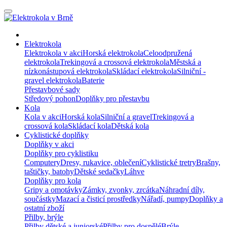
Elektrokola
Elektrokola v akci
Horská elektrokola
Celoodpružená
elektrokola
Trekingová a crossová elektrokola
Městská a
nízkonástupová elektrokola
Skládací elektrokola
Silniční -
gravel elektrokola
Baterie
Přestavbové sady
Středový pohon
Doplňky pro přestavbu
Kola
Kola v akci
Horská kola
Silniční a gravel
Trekingová a
crossová kola
Skládací kola
Dětská kola
Cyklistické doplňky
Doplňky v akci
Doplňky pro cyklistiku
Computery
Dresy, rukavice, oblečení
Cyklistické tretry
Brašny,
taštičky, batohy
Dětské sedačky
Láhve
Doplňky pro kola
Gripy a omotávky
Zámky, zvonky, zrcátka
Náhradní díly,
součástky
Mazací a čisticí prostředky
Nářadí, pumpy
Doplňky a
ostatní zboží
Přilby, brýle
Přilby dětské a juniorské
Přilby pro dospělé
Brýle