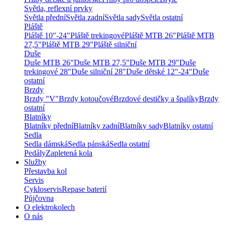
Světla, reflexní prvky
Světla přední
Světla zadní
Světla sady
Světla ostatní
Pláště
Pláště 10"-24"
Pláště trekingové
Pláště MTB 26"
Pláště MTB
27,5"
Pláště MTB 29"
Pláště silniční
Duše
Duše MTB 26"
Duše MTB 27,5"
Duše MTB 29"
Duše
trekingové 28"
Duše silniční 28"
Duše dětské 12"-24"
Duše
ostatní
Brzdy
Brzdy "V"
Brzdy kotoučové
Brzdové destičky a špalíky
Brzdy
ostatní
Blatníky
Blatníky přední
Blatníky zadní
Blatníky sady
Blatníky ostatní
Sedla
Sedla dámská
Sedla pánská
Sedla ostatní
Pedály
Zapletená kola
Služby
Přestavba kol
Servis
Cykloservis
Repase baterií
Půjčovna
O elektrokolech
O nás