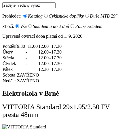
Prohledat:
Katalog
Cyklistické doplňky
Duše MTB 29"
Zboží:
Vše
Skladem a do 2 dnů
Pouze skladem
Upravená otvírací doba platná od 1. 9. 2026
Pondělí
9.30
-
11.00
12.00
-
17.30
Úterý
-
12.00
-
17.30
Středa
-
12.00
-
17.30
Čtvrtek
-
12.00
-
17.30
Pátek
-
12.30
-
17.30
Sobota
ZAVŘENO
Neděle
ZAVŘENO
Elektrokola v Brně
VITTORIA Standard 29x1.95/2.50 FV
presta 48mm