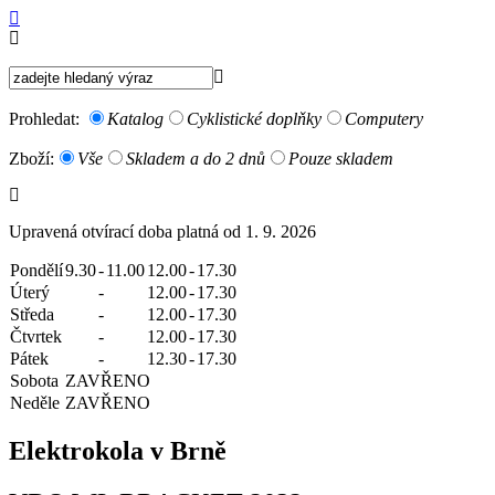
Prohledat:
Katalog
Cyklistické doplňky
Computery
Zboží:
Vše
Skladem a do 2 dnů
Pouze skladem
Upravená otvírací doba platná od 1. 9. 2026
Pondělí
9.30
-
11.00
12.00
-
17.30
Úterý
-
12.00
-
17.30
Středa
-
12.00
-
17.30
Čtvrtek
-
12.00
-
17.30
Pátek
-
12.30
-
17.30
Sobota
ZAVŘENO
Neděle
ZAVŘENO
Elektrokola v Brně