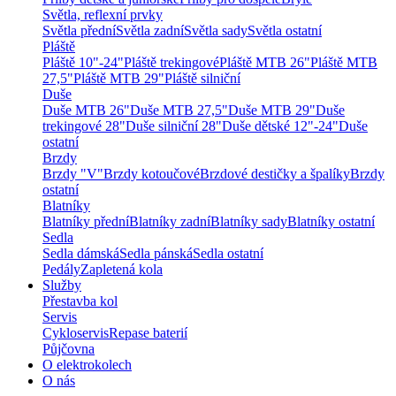
Světla, reflexní prvky
Světla přední
Světla zadní
Světla sady
Světla ostatní
Pláště
Pláště 10"-24"
Pláště trekingové
Pláště MTB 26"
Pláště MTB
27,5"
Pláště MTB 29"
Pláště silniční
Duše
Duše MTB 26"
Duše MTB 27,5"
Duše MTB 29"
Duše
trekingové 28"
Duše silniční 28"
Duše dětské 12"-24"
Duše
ostatní
Brzdy
Brzdy "V"
Brzdy kotoučové
Brzdové destičky a špalíky
Brzdy
ostatní
Blatníky
Blatníky přední
Blatníky zadní
Blatníky sady
Blatníky ostatní
Sedla
Sedla dámská
Sedla pánská
Sedla ostatní
Pedály
Zapletená kola
Služby
Přestavba kol
Servis
Cykloservis
Repase baterií
Půjčovna
O elektrokolech
O nás