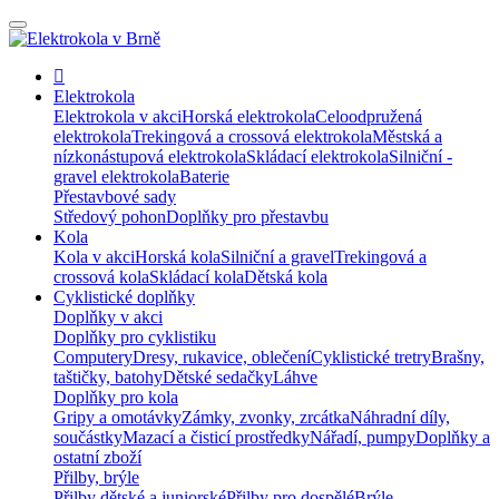
Elektrokola
Elektrokola v akci
Horská elektrokola
Celoodpružená
elektrokola
Trekingová a crossová elektrokola
Městská a
nízkonástupová elektrokola
Skládací elektrokola
Silniční -
gravel elektrokola
Baterie
Přestavbové sady
Středový pohon
Doplňky pro přestavbu
Kola
Kola v akci
Horská kola
Silniční a gravel
Trekingová a
crossová kola
Skládací kola
Dětská kola
Cyklistické doplňky
Doplňky v akci
Doplňky pro cyklistiku
Computery
Dresy, rukavice, oblečení
Cyklistické tretry
Brašny,
taštičky, batohy
Dětské sedačky
Láhve
Doplňky pro kola
Gripy a omotávky
Zámky, zvonky, zrcátka
Náhradní díly,
součástky
Mazací a čisticí prostředky
Nářadí, pumpy
Doplňky a
ostatní zboží
Přilby, brýle
Přilby dětské a juniorské
Přilby pro dospělé
Brýle