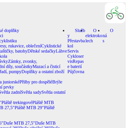
cké doplňky
Služb
O
O
ci
y
elektroko
ná
yklistiku
Přestavba
lech
s
esy, rukavice, oblečení
Cyklistické
kol
taštičky, batohy
Dětské sedačky
Láhve
Servis
kola
Cykloser
ávky
Zámky, zvonky,
vis
Repas
ní díly, součástky
Mazací a čisticí
e baterií
řadí, pumpy
Doplňky a ostatní zboží
Půjčovna
 a juniorské
Přilby pro dospělé
Brýle
xní prvky
Světla zadní
Světla sady
Světla ostatní
"
Pláště trekingové
Pláště MTB
TB 27,5"
Pláště MTB 29"
Pláště
6"
Duše MTB 27,5"
Duše MTB