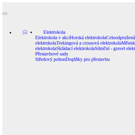
Elektrokola
Elektrokola v akci
Horská elektrokola
Celoodpružen
elektrokola
Trekingová a crossová elektrokola
Městsk
elektrokola
Skládací elektrokola
Silniční - gravel elek
Přestavbové sady
Středový pohon
Doplňky pro přestavbu