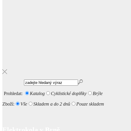
Prohledat:
Katalog
Cyklistické doplňky
Brýle
Zboží:
Vše
Skladem a do 2 dnů
Pouze skladem
Elektrokola v Brně