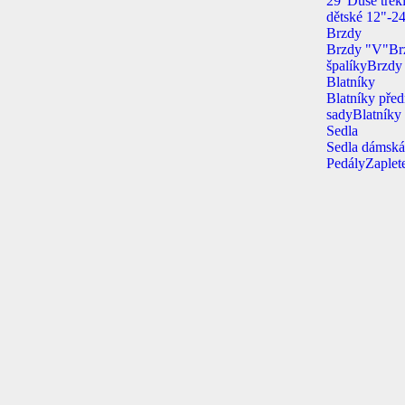
29"
Duše trek
dětské 12"-2
Brzdy
Brzdy "V"
Br
špalíky
Brzdy 
Blatníky
Blatníky před
sady
Blatníky 
Sedla
Sedla dámsk
Pedály
Zaplet