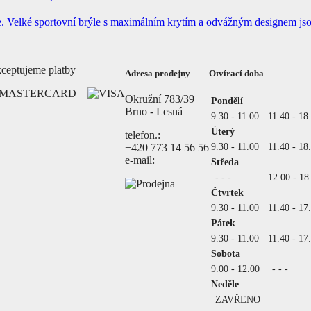
e. Velké sportovní brýle s maximálním krytím a odvážným designem j
ceptujeme platby
Adresa prodejny
Otvírací doba
Okružní 783/39
Pondělí
Brno - Lesná
9.30 - 11.00
11.40 - 18
Úterý
telefon.:
9.30 - 11.00
11.40 - 18
+420 773 14 56 56
e-mail:
Středa
- - -
12.00 - 18
Čtvrtek
9.30 - 11.00
11.40 - 17
Pátek
9.30 - 11.00
11.40 - 17
Sobota
9.00 - 12.00
- - -
Neděle
ZAVŘENO