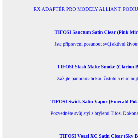
RX ADAPTÉR PRO MODELY ALLIANT, PODIUM XC, RAI
TIFOSI Sanctum Satin Clear (Pink Mir
Jste připraveni posunout svůj aktivní živ
TIFOSI Stash Matte Smoke (Clarion B
Zažijte panoramatickou čistotu a eliminuj
TIFOSI Swick Satin Vapor (Emerald Pola
Pozvedněte svůj styl s brýlemi Tifosi Doko
TIFOSI Vogel XC Satin Clear (Sky B