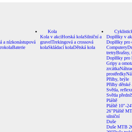
Kola
Cyklisti
á
Kola v akci
Horská kola
Silniční a
Doplňky v ak
á a nízkonástupová
gravel
Trekingová a crossová
Doplňky pro c
trokola
Baterie
kola
Skládací kola
Dětská kola
Computery
Dr
tretry
Brašny, 
Doplňky pro 
Gripy a omot
zrcátka
Náhrad
prostředky
Ná
Přilby, brýle
Přilby dětské
Světla, refle
Světla přední
Pláště
Pláště 10"-24
26"
Pláště M
silniční
Duše
Duše MTB 2