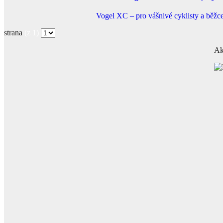
Vogel XC – pro vášnivé cyklisty a běžc
strana
(z 1)
Ak