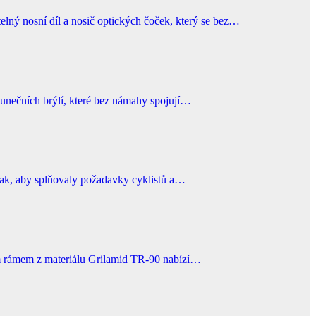
sní díl a nosič optických čoček, který se bez…
lunečních brýlí, které bez námahy spojují…
é tak, aby splňovaly požadavky cyklistů a…
ím rámem z materiálu Grilamid TR-90 nabízí…