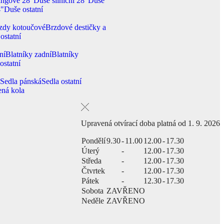
ingové 28"
Duše silniční 28"
Duše
4"
Duše ostatní
zdy kotoučové
Brzdové destičky a
ostatní
ní
Blatníky zadní
Blatníky
ostatní
á
Sedla pánská
Sedla ostatní
ená kola
Upravená otvírací doba platná od 1. 9. 2026
Pondělí
9.30
-
11.00
12.00
-
17.30
Úterý
-
12.00
-
17.30
Středa
-
12.00
-
17.30
Čtvrtek
-
12.00
-
17.30
Pátek
-
12.30
-
17.30
Sobota
ZAVŘENO
Neděle
ZAVŘENO