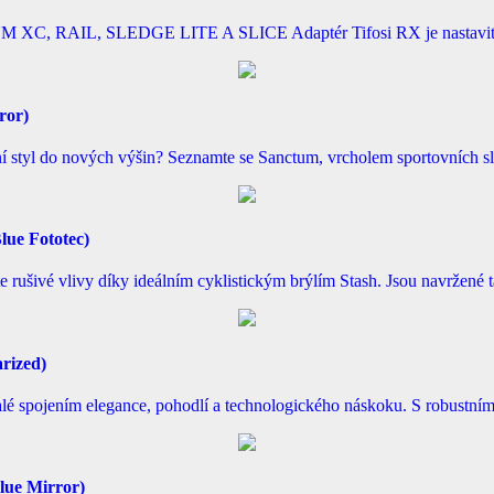
L, SLEDGE LITE A SLICE Adaptér Tifosi RX je nastavitelný no
ror)
otní styl do nových výšin? Seznamte se Sanctum, vrcholem sportovních s
lue Fototec)
te rušivé vlivy díky ideálním cyklistickým brýlím Stash. Jsou navržen
rized)
nalé spojením elegance, pohodlí a technologického náskoku. S robustn
lue Mirror)