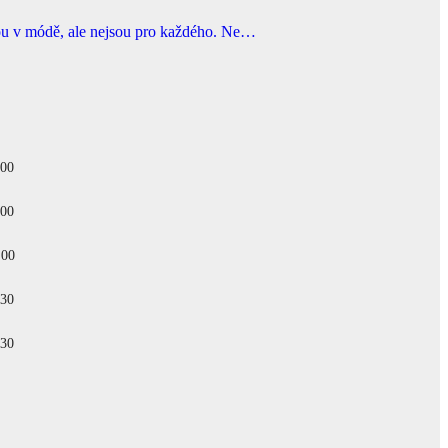
sou v módě, ale nejsou pro každého. Ne…
.00
.00
.00
.30
.30