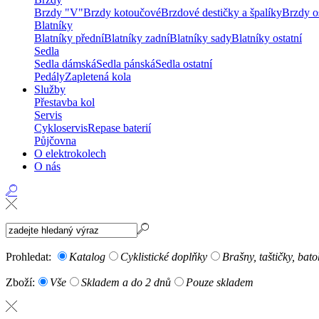
Brzdy "V"
Brzdy kotoučové
Brzdové destičky a špalíky
Brzdy os
Blatníky
Blatníky přední
Blatníky zadní
Blatníky sady
Blatníky ostatní
Sedla
Sedla dámská
Sedla pánská
Sedla ostatní
Pedály
Zapletená kola
Služby
Přestavba kol
Servis
Cykloservis
Repase baterií
Půjčovna
O elektrokolech
O nás
Prohledat:
Katalog
Cyklistické doplňky
Brašny, taštičky, bat
Zboží:
Vše
Skladem a do 2 dnů
Pouze skladem