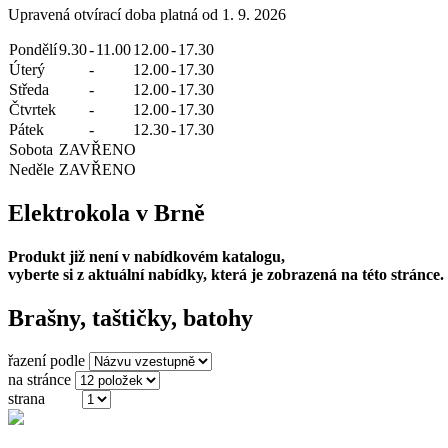
Upravená otvírací doba platná od 1. 9. 2026
Pondělí
9.30
-
11.00
12.00
-
17.30
Úterý
-
12.00
-
17.30
Středa
-
12.00
-
17.30
Čtvrtek
-
12.00
-
17.30
Pátek
-
12.30
-
17.30
Sobota
ZAVŘENO
Neděle
ZAVŘENO
Elektrokola v Brně
Produkt již není v nabídkovém katalogu,
vyberte si z aktuální nabídky, která je zobrazená na této stránce.
Brašny, taštičky, batohy
řazení podle
na stránce
strana
(z 5)