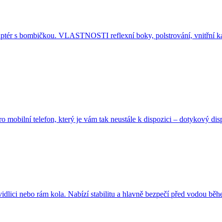
adaptér s bombičkou. VLASTNOSTI reflexní boky, polstrování, vnitřní 
o mobilní telefon, který je vám tak neustále k dispozici – dotykový dis
idlici nebo rám kola. Nabízí stabilitu a hlavně bezpečí před vodou b