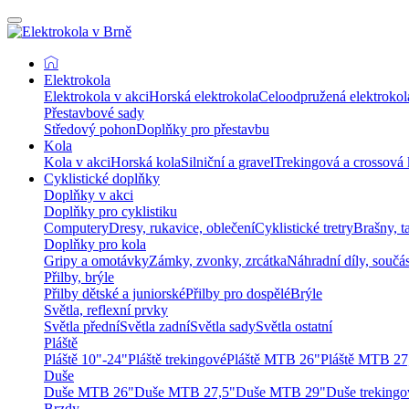
Elektrokola
Elektrokola v akci
Horská elektrokola
Celoodpružená elektrokol
Přestavbové sady
Středový pohon
Doplňky pro přestavbu
Kola
Kola v akci
Horská kola
Silniční a gravel
Trekingová a crossová 
Cyklistické doplňky
Doplňky v akci
Doplňky pro cyklistiku
Computery
Dresy, rukavice, oblečení
Cyklistické tretry
Brašny, t
Doplňky pro kola
Gripy a omotávky
Zámky, zvonky, zrcátka
Náhradní díly, součá
Přilby, brýle
Přilby dětské a juniorské
Přilby pro dospělé
Brýle
Světla, reflexní prvky
Světla přední
Světla zadní
Světla sady
Světla ostatní
Pláště
Pláště 10"-24"
Pláště trekingové
Pláště MTB 26"
Pláště MTB 27
Duše
Duše MTB 26"
Duše MTB 27,5"
Duše MTB 29"
Duše trekingo
Brzdy