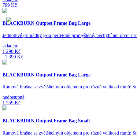
799 Kč
BLACKBURN Outpost Frame Bag Large
Jednotlivé přihrádky jsou perfektně promyšlené, nechybí ani otvor n
skladem
1 290 Kč
1 390 Kč
BLACKBURN Outpost Frame Bag Large
Rámová brašna se zvětšitelným objemem pro různé velikosti rámů: Sm
nedostupné
1 559 Kč
BLACKBURN Outpost Frame Bag Small
Rámová brašna se zvětšitelným objemem pro různé velikosti rámů: Sm