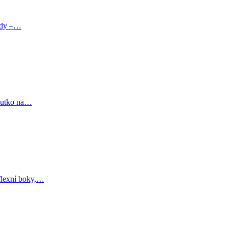
ízdy –…
poutko na…
flexní boky,…