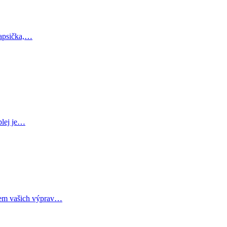
kapsička,…
plej je…
ěhem vašich výprav…