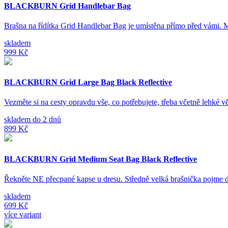
BLACKBURN Grid Handlebar Bag
Brašna na řídítka Grid Handlebar Bag je umístěna přímo před vámi. 
skladem
999 Kč
BLACKBURN Grid Large Bag Black Reflective
Vezměte si na cesty opravdu vše, co potřebujete, třeba včetně lehké
skladem do 2 dnů
899 Kč
BLACKBURN Grid Medium Seat Bag Black Reflective
Řekněte NE přecpané kapse u dresu. Středně velká brašnička pojm
skladem
699 Kč
více variant