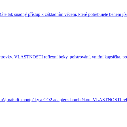
Máte tak snadný přístup k základním věcem, které potřebujete během j
 větrovky. VLASTNOSTI reflexní boky, polstrování, vnitřní kapsička, 
e duši, nářadí, montpáky a CO2 adaptér s bombičkou. VLASTNOSTI re