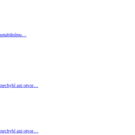
adaptabilnímu…
, nechybí ani otvor…
, nechybí ani otvor…