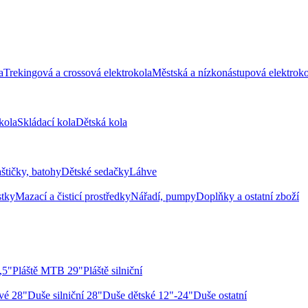
a
Trekingová a crossová elektrokola
Městská a nízkonástupová elektroko
kola
Skládací kola
Dětská kola
aštičky, batohy
Dětské sedačky
Láhve
stky
Mazací a čisticí prostředky
Nářadí, pumpy
Doplňky a ostatní zboží
,5"
Pláště MTB 29"
Pláště silniční
vé 28"
Duše silniční 28"
Duše dětské 12"-24"
Duše ostatní