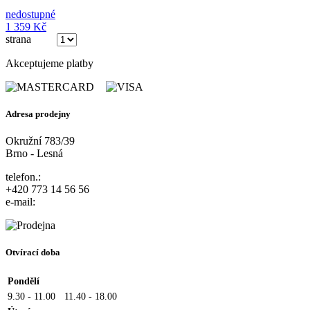
nedostupné
1 359 Kč
strana
(z 5)
Akceptujeme platby
Adresa prodejny
Okružní 783/39
Brno - Lesná
telefon.:
+420 773 14 56 56
e-mail:
Otvírací doba
Pondělí
9.30 - 11.00
11.40 - 18.00