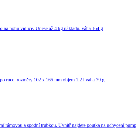
bo na nohu vidlice. Unese až 4 kg nákladu. váha 164 g
ít po ruce. rozměry 102 x 165 mm objem 1,2 l váha 79 g
 horní rámovou a spodní trubkou. Uvnitř najdete poutka na uchycení p