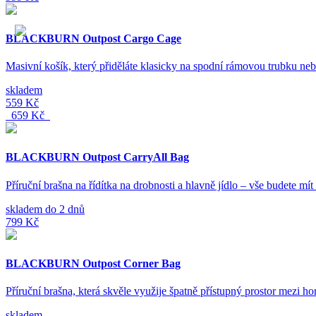
BLACKBURN Outpost Cargo Cage
Masivní košík, který přiděláte klasicky na spodní rámovou trubku ne
skladem
559 Kč
659 Kč
BLACKBURN Outpost CarryAll Bag
Příruční brašna na řídítka na drobnosti a hlavně jídlo – vše budete m
skladem do 2 dnů
799 Kč
BLACKBURN Outpost Corner Bag
Příruční brašna, která skvěle využije špatně přístupný prostor mezi
skladem