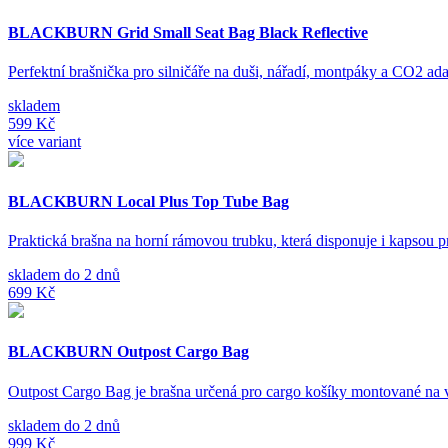
BLACKBURN Grid Small Seat Bag Black Reflective
Perfektní brašnička pro silničáře na duši, nářadí, montpáky a CO2 
skladem
599 Kč
více variant
BLACKBURN Local Plus Top Tube Bag
Praktická brašna na horní rámovou trubku, která disponuje i kapsou pr
skladem do 2 dnů
699 Kč
BLACKBURN Outpost Cargo Bag
Outpost Cargo Bag je brašna určená pro cargo košíky montované na v
skladem do 2 dnů
999 Kč