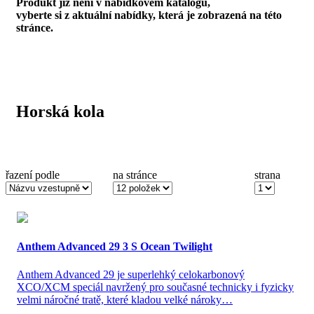
Produkt již není v nabídkovém katalogu,
vyberte si z aktuální nabídky, která je zobrazená na této
stránce.
Horská kola
řazení podle
na stránce
strana
(ze 2)
Anthem Advanced 29 3 S Ocean Twilight
Anthem Advanced 29 je superlehký celokarbonový
XCO/XCM speciál navržený pro současné technicky i fyzicky
velmi náročné tratě, které kladou velké nároky…