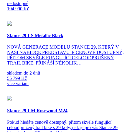
nedostupné
104 990 Kč
Stance 29 1 S Metallic Black
NOVÁ GENERACE MODELU STANCE 29, KTERÝ V
NAŠÍ NABÍDCE PŘEDSTAVUJE CENOVĚ DOSTUPNÝ,
PŘITOM SKVĚLE FUNGUJÍCÍ CELOODPRUŽENÝ
TRAIL BIKE, PŘINÁŠÍ NĚKOLIK…
skladem do 2 dnů
55 799 Kč
více variant
Stance 29 1 M Rosewood M24
Pokud hledáte cenově dostupný, přitom skvěle fungující
celoodpružený trail bike s 29 koly, pak je pro vás Stance 29