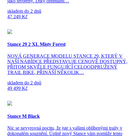
jako stvořený. Díky optimální…
skladem do 2 dnů
47 249 Kč
Stance 29 2 XL Misty Forest
NOVÁ GENERACE MODELU STANCE 29, KTERÝ V
NAŠÍ NABÍDCE PŘEDSTAVUJE CENOVĚ DOSTUPNÝ,
PŘITOM SKVĚLE FUNGUJÍCÍ CELOODPRUŽENÝ
TRAIL BIKE, PŘINÁŠÍ NĚKOLIK…
skladem do 2 dnů
49 499 Kč
Stance M Black
Nic se nevyrovná pocitu, že jste s vašimi oblíbenými traily v
dokonalém souznění. Úplně nový Stance vám pomůže tento