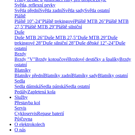
Světla, reflexní prvky
Světla přední
Světla zadní
Světla sady
Světla ostatní
Pláště
Pláště 10"-24"
Pláště trekingové
Pláště MTB 26"
Pláště MTB
27,5"
Pláště MTB 29"
Pláště silniční
Duše
Duše MTB 26"
Duše MTB 27,5"
Duše MTB 29"
Duše
trekingové 28"
Duše silniční 28"
Duše dětské 12"-24"
Duše
ostatní
Brzdy
Brzdy "V"
Brzdy kotoučové
Brzdové destičky a špalíky
Brzdy
ostatní
Blatníky
Blatníky přední
Blatníky zadní
Blatníky sady
Blatníky ostatní
Sedla
Sedla dámská
Sedla pánská
Sedla ostatní
Pedály
Zapletená kola
Služby
Přestavba kol
Servis
Cykloservis
Repase baterií
Půjčovna
O elektrokolech
O nás