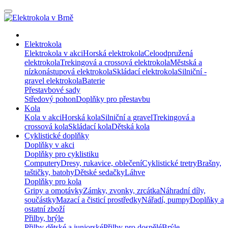
Elektrokola
Elektrokola v akci
Horská elektrokola
Celoodpružená
elektrokola
Trekingová a crossová elektrokola
Městská a
nízkonástupová elektrokola
Skládací elektrokola
Silniční -
gravel elektrokola
Baterie
Přestavbové sady
Středový pohon
Doplňky pro přestavbu
Kola
Kola v akci
Horská kola
Silniční a gravel
Trekingová a
crossová kola
Skládací kola
Dětská kola
Cyklistické doplňky
Doplňky v akci
Doplňky pro cyklistiku
Computery
Dresy, rukavice, oblečení
Cyklistické tretry
Brašny,
taštičky, batohy
Dětské sedačky
Láhve
Doplňky pro kola
Gripy a omotávky
Zámky, zvonky, zrcátka
Náhradní díly,
součástky
Mazací a čisticí prostředky
Nářadí, pumpy
Doplňky a
ostatní zboží
Přilby, brýle
Přilby dětské a juniorské
Přilby pro dospělé
Brýle