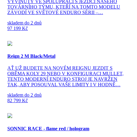
VYVINUTÝ VE SPOLUPRÁCI S JEZDCI NAŠEHO
TOVÁRNÍHO TÝMU, KTEŘÍ NA TOMTO MODELU
ZÁVODÍ VE SVĚTOVÉ ENDURO SÉRII –…
skladem do 2 dnů
97 199 Kč
Reign 2 M Black/Metal
AŤ UŽ BUDETE NA NOVÉM REIGNU JEZDIT S
OBĚMA KOLY 29 NEBO V KONFIGURACI MULLET,
TENTO MODERNÍ ENDURO STROJ JE NAVRŽEN
TAK, ABY POSOUVAL VAŠE LIMITY I V HODNĚ…
skladem do 2 dnů
82 799 Kč
SONNIC RACE - flame red / hologram