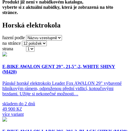
Produkt již není v nabídkovém katalogu,
vyberte si z aktuální nabídky, která je zobrazená na této
stránce.
Horská elektrokola
řazení podle
na stránce
strana
(ze 3)
E-BIKE AWALON GENT 29", 21,5"-2, WHITE SHINY
(M420)
Pánské horské elektrokolo Leader Fox AWALON 29" vybavené
hliníkovým rámem, odpruženou přední vidlicí, kotoučovými
brzdami. Užijte si nekonečné možnosti…
skladem do 2 dnů
49 900 Kč
více variant