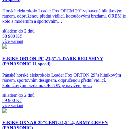
Horské elektrokolo Leader Fox OREM 29" vybavené hliníkovým
rámem, odpruženou přední vidlicí, kotoučovými brzdami. OREM je
kolo s moderním a sportovním…
skladem do 2 dnů
58 900 Kč
více variant
E-BIKE ORTON 29",21,5"-1, DARK RED SHINY
(PANASONIC 11 speed)
Pánské horské elektrokolo Leader Fox ORTON 29"s hliníkovým
rámem, sportovním designem, odpruženou přední vidlicí,
kotoučovými brzdami. ORTON je navržen pro…
skladem do 2 dnů
59 900 Kč
více variant
E-BIKE OXNAR 29"GENT,21,5"-4, ARMY GREEN
(PANASONIC)