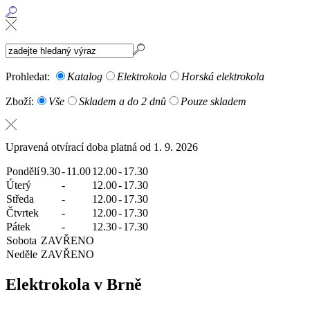
Prohledat:
Katalog
Elektrokola
Horská elektrokola
Zboží:
Vše
Skladem a do 2 dnů
Pouze skladem
Upravená otvírací doba platná od 1. 9. 2026
Pondělí
9.30
-
11.00
12.00
-
17.30
Úterý
-
12.00
-
17.30
Středa
-
12.00
-
17.30
Čtvrtek
-
12.00
-
17.30
Pátek
-
12.30
-
17.30
Sobota
ZAVŘENO
Neděle
ZAVŘENO
Elektrokola v Brně