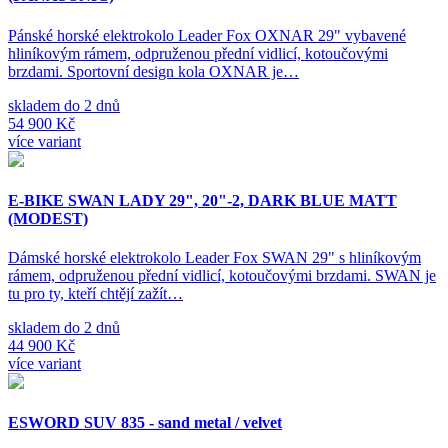
Pánské horské elektrokolo Leader Fox OXNAR 29" vybavené
hliníkovým rámem, odpruženou přední vidlicí, kotoučovými
brzdami. Sportovní design kola OXNAR je…
skladem do 2 dnů
54 900 Kč
více variant
E-BIKE SWAN LADY 29", 20"-2, DARK BLUE MATT
(MODEST)
Dámské horské elektrokolo Leader Fox SWAN 29" s hliníkovým
rámem, odpruženou přední vidlicí, kotoučovými brzdami. SWAN je
tu pro ty, kteří chtějí zažít…
skladem do 2 dnů
44 900 Kč
více variant
ESWORD SUV 835 - sand metal / velvet