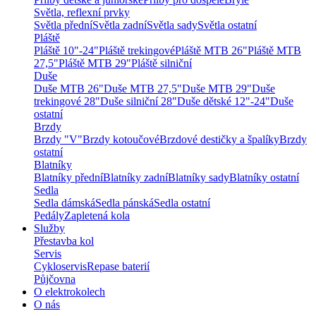
Světla, reflexní prvky
Světla přední
Světla zadní
Světla sady
Světla ostatní
Pláště
Pláště 10"-24"
Pláště trekingové
Pláště MTB 26"
Pláště MTB
27,5"
Pláště MTB 29"
Pláště silniční
Duše
Duše MTB 26"
Duše MTB 27,5"
Duše MTB 29"
Duše
trekingové 28"
Duše silniční 28"
Duše dětské 12"-24"
Duše
ostatní
Brzdy
Brzdy "V"
Brzdy kotoučové
Brzdové destičky a špalíky
Brzdy
ostatní
Blatníky
Blatníky přední
Blatníky zadní
Blatníky sady
Blatníky ostatní
Sedla
Sedla dámská
Sedla pánská
Sedla ostatní
Pedály
Zapletená kola
Služby
Přestavba kol
Servis
Cykloservis
Repase baterií
Půjčovna
O elektrokolech
O nás