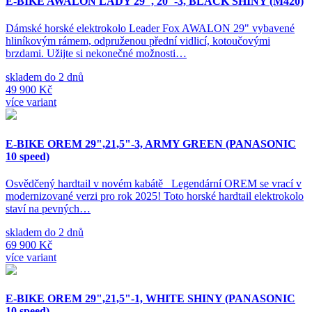
E-BIKE AWALON LADY 29", 20"-3, BLACK SHINY (M420)
Dámské horské elektrokolo Leader Fox AWALON 29" vybavené
hliníkovým rámem, odpruženou přední vidlicí, kotoučovými
brzdami. Užijte si nekonečné možnosti…
skladem do 2 dnů
49 900 Kč
více variant
E-BIKE OREM 29",21,5"-3, ARMY GREEN (PANASONIC
10 speed)
Osvědčený hardtail v novém kabátě Legendární OREM se vrací v
modernizované verzi pro rok 2025! Toto horské hardtail elektrokolo
staví na pevných…
skladem do 2 dnů
69 900 Kč
více variant
E-BIKE OREM 29",21,5"-1, WHITE SHINY (PANASONIC
10 speed)