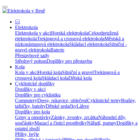
Elektrokola
Elektrokola v akci
Horská elektrokola
Celoodpružená
elektrokola
Trekingová a crossová elektrokola
Městská a
nízkonástupová elektrokola
Skládací elektrokola
Silniční -
gravel elektrokola
Baterie
Přestavbové sady
Středový pohon
Doplňky pro přestavbu
Kola
Kola v akci
Horská kola
Silniční a gravel
Trekingová a
crossová kola
Skládací kola
Dětská kola
Cyklistické doplňky
Doplňky v akci
Doplňky pro cyklistiku
Computery
Dresy, rukavice, oblečení
Cyklistické tretry
Brašny,
taštičky, batohy
Dětské sedačky
Láhve
Doplňky pro kola
Gripy a omotávky
Zámky, zvonky, zrcátka
Náhradní díly,
součástky
Mazací a čisticí prostředky
Nářadí, pumpy
Doplňky a
ostatní zboží
Přilby, brýle
Přilby dětské a juniorské
Přilby pro dospělé
Brýle