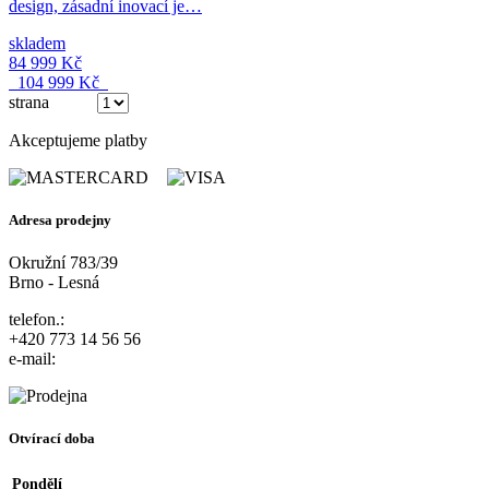
design, zásadní inovací je…
skladem
84 999 Kč
104 999 Kč
strana
(ze 3)
Akceptujeme platby
Adresa prodejny
Okružní 783/39
Brno - Lesná
telefon.:
+420 773 14 56 56
e-mail:
Otvírací doba
Pondělí