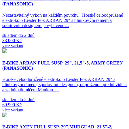
(PANASONIC)
Nezastavitelný výkon na každém povrchu Horské celoodpružené
elektrokolo Leader Fox ARRAN 29" s hliníkovým rámem a
sportovním designem je vybaveno…
skladem do 2 dnů
83 000 Kč
více variant
E-BIKE ARRAN FULL SUSP. 29", 21,5"-5, ARMY GREEN
(PANASONIC)
Horské celoodpružené elektrokolo Leader Fox ARRAN 29" s
hliníkovým rámem, sportovním designem, odpruženou přední vidlicí
a zadním tlumičem Manitou,…
skladem do 2 dnů
69 900 Kč
více variant
E-BIKE AXEN FULL SUSP. 29",MUDGUAD, 21,5"-2,