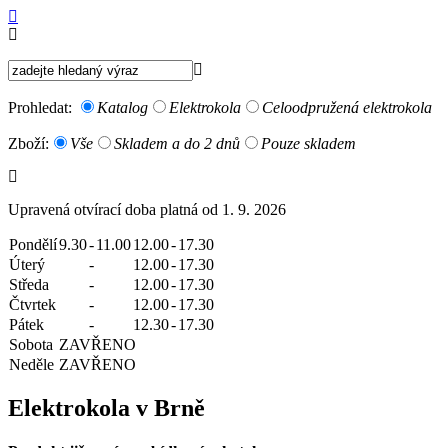
Prohledat:
Katalog
Elektrokola
Celoodpružená elektrokola
Zboží:
Vše
Skladem a do 2 dnů
Pouze skladem
Upravená otvírací doba platná od 1. 9. 2026
Pondělí
9.30
-
11.00
12.00
-
17.30
Úterý
-
12.00
-
17.30
Středa
-
12.00
-
17.30
Čtvrtek
-
12.00
-
17.30
Pátek
-
12.30
-
17.30
Sobota
ZAVŘENO
Neděle
ZAVŘENO
Elektrokola v Brně