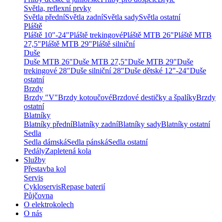
Světla, reflexní prvky
Světla přední
Světla zadní
Světla sady
Světla ostatní
Pláště
Pláště 10"-24"
Pláště trekingové
Pláště MTB 26"
Pláště MTB
27,5"
Pláště MTB 29"
Pláště silniční
Duše
Duše MTB 26"
Duše MTB 27,5"
Duše MTB 29"
Duše
trekingové 28"
Duše silniční 28"
Duše dětské 12"-24"
Duše
ostatní
Brzdy
Brzdy "V"
Brzdy kotoučové
Brzdové destičky a špalíky
Brzdy
ostatní
Blatníky
Blatníky přední
Blatníky zadní
Blatníky sady
Blatníky ostatní
Sedla
Sedla dámská
Sedla pánská
Sedla ostatní
Pedály
Zapletená kola
Služby
Přestavba kol
Servis
Cykloservis
Repase baterií
Půjčovna
O elektrokolech
O nás