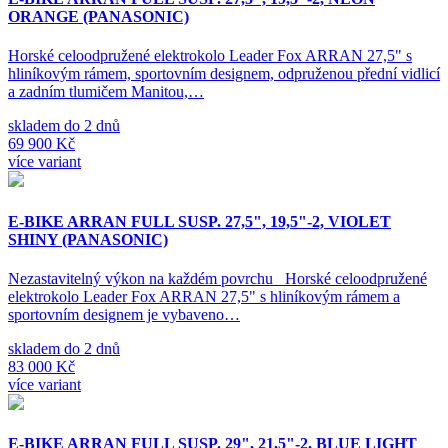
ORANGE (PANASONIC)
Horské celoodpružené elektrokolo Leader Fox ARRAN 27,5" s
hliníkovým rámem, sportovním designem, odpruženou přední vidlicí
a zadním tlumičem Manitou,…
skladem do 2 dnů
69 900 Kč
více variant
E-BIKE ARRAN FULL SUSP. 27,5", 19,5"-2, VIOLET
SHINY (PANASONIC)
Nezastavitelný výkon na každém povrchu Horské celoodpružené
elektrokolo Leader Fox ARRAN 27,5" s hliníkovým rámem a
sportovním designem je vybaveno…
skladem do 2 dnů
83 000 Kč
více variant
E-BIKE ARRAN FULL SUSP. 29", 21,5"-2, BLUE LIGHT