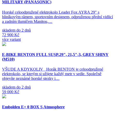
MILITARY (PANASONIC)
Horské celoodpružené elektrokolo Leader Fox AYRA 29" s
hliníkovým rámem, sportovním designem, odpruženou přední vidlicí
a zadním tlumičem Manitou,…
skladem do 2 dnů
72 900 Kč
více variant
E-BIKE BENTON FULL SUSP.29", 21,5"-3, GREY SHINY
(M510)
VŠUDE A KDYKOLIV Horák BENTON je celoodpružené
elektrokolo, se kterým si užijete každý metr v sedle. Společně
objevíte neznámé horské stezky i…
skladem do 2 dnů
59 000 Kč
Embolden E+ 0 BOX S Atmosphere