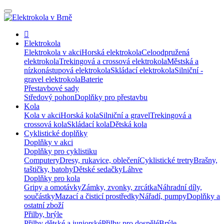
Elektrokola
Elektrokola v akci
Horská elektrokola
Celoodpružená
elektrokola
Trekingová a crossová elektrokola
Městská a
nízkonástupová elektrokola
Skládací elektrokola
Silniční -
gravel elektrokola
Baterie
Přestavbové sady
Středový pohon
Doplňky pro přestavbu
Kola
Kola v akci
Horská kola
Silniční a gravel
Trekingová a
crossová kola
Skládací kola
Dětská kola
Cyklistické doplňky
Doplňky v akci
Doplňky pro cyklistiku
Computery
Dresy, rukavice, oblečení
Cyklistické tretry
Brašny,
taštičky, batohy
Dětské sedačky
Láhve
Doplňky pro kola
Gripy a omotávky
Zámky, zvonky, zrcátka
Náhradní díly,
součástky
Mazací a čisticí prostředky
Nářadí, pumpy
Doplňky a
ostatní zboží
Přilby, brýle
Přilby dětské a juniorské
Přilby pro dospělé
Brýle