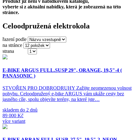
Produkt již není v nabídkovém katalogu,
vyberte si z aktuální nabídky, která je zobrazená na této
stránce.
Celoodpružená elektrokola
řazení podle
na stránce
strana
(ze 3)
E-BIKE ARGUS FULL.SUSP 29", ORANGE, 19,5"-4 (
PANASONIC )
STVOŘEN PRO DOBRODRUHY Zažijte neomezenou volnost
pohybu. Celoodpružený e-bike ARGUS vám ukáže cesty bez
jasného cíle, spolu objevíte terény, na které jste…
skladem do 2 dnů
89 000 Kč
více variant
E-BIKE ARRAN FULL SUSP. 27,5", 19,5"-2, NEON