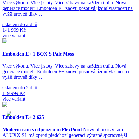
Více výkonu. Více jistoty. Více zábavy na každém trailu. Nová
generace modelu Embolden E+ znovu posouvá jízdní vlastnosti na
vyšší úroveň díky…
skladem do 2 dnů
141 999 Kč
více variant
Embolden E+ 1 BOX S Pale Moss
Více výkonu. Více jistoty. Více zábavy na každém trailu. Nová
generace modelu Embolden E+ znovu posouvá jízdní vlastnosti na
vyšší úroveň díky…
skladem do 2 dnů
119 999 Kč
více variant
Embolden E+ 2 625
Moderní rám s odpružením FlexPoint
Nový hliníkový rám
ALUXX SL má oproti předchozí generaci výrazně sportovnější