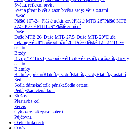
Světla, reflexní prvky
Světla přední
Světla zadní
Světla sady
Světla ostatní
Pláště
Pláště 10"-24"
Pláště trekingové
Pláště MTB 26"
Pláště MTB
27,5"
Pláště MTB 29"
Pláště silniční
Duše
Duše MTB 26"
Duše MTB 27,5"
Duše MTB 29"
Duše
trekingové 28"
Duše silniční 28"
Duše dětské 12"-24"
Duše
ostatní
Brzdy
Brzdy "V"
Brzdy kotoučové
Brzdové destičky a špalíky
Brzdy
ostatní
Blatníky
Blatníky přední
Blatníky zadní
Blatníky sady
Blatníky ostatní
Sedla
Sedla dámská
Sedla pánská
Sedla ostatní
Pedály
Zapletená kola
Služby
Přestavba kol
Servis
Cykloservis
Repase baterií
Půjčovna
O elektrokolech
O nás