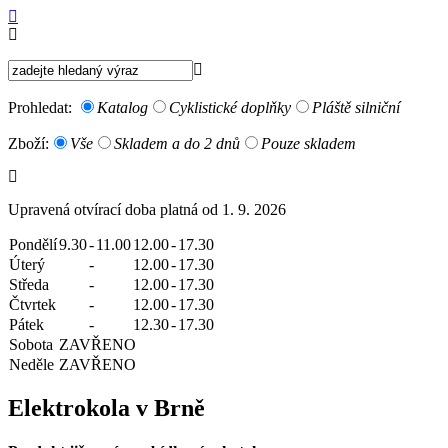
Prohledat:
Katalog
Cyklistické doplňky
Pláště silniční
Zboží:
Vše
Skladem a do 2 dnů
Pouze skladem
Upravená otvírací doba platná od 1. 9. 2026
Pondělí
9.30
-
11.00
12.00
-
17.30
Úterý
-
12.00
-
17.30
Středa
-
12.00
-
17.30
Čtvrtek
-
12.00
-
17.30
Pátek
-
12.30
-
17.30
Sobota
ZAVŘENO
Neděle
ZAVŘENO
Elektrokola v Brně