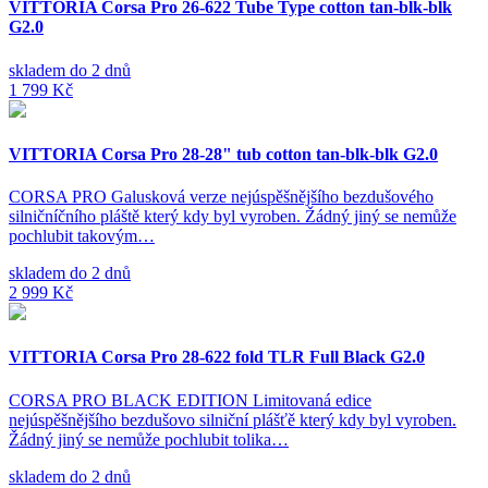
VITTORIA Corsa Pro 26-622 Tube Type cotton tan-blk-blk
G2.0
skladem do 2 dnů
1 799 Kč
VITTORIA Corsa Pro 28-28" tub cotton tan-blk-blk G2.0
CORSA PRO Galusková verze nejúspěšnějšího bezdušového
silničníčního pláště který kdy byl vyroben. Žádný jiný se nemůže
pochlubit takovým…
skladem do 2 dnů
2 999 Kč
VITTORIA Corsa Pro 28-622 fold TLR Full Black G2.0
CORSA PRO BLACK EDITION Limitovaná edice
nejúspěšnějšího bezdušovo silniční plášťě který kdy byl vyroben.
Žádný jiný se nemůže pochlubit tolika…
skladem do 2 dnů