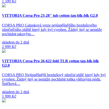
1 599 Kč
VITTORIA Corsa Pro 23-28" tub cotton tan-blk-blk G2.0
CORSA PRO Galusková verze nejúspěšnějšího bezdušového
silničníčního pláště který kdy byl vyroben. Žádný jiný se nemůže
pochlubit takovým…
skladem do 2 dnů
2 999 Kč
VITTORIA Corsa Pro 26-622 fold TLR cotton tan-blk-blk
G2.0
CORSA PRO Nejúspěšnější bezdušový silniční plášť který kdy byl
vyroben. Žádný jiný se nemůže pochlubit tolika vítěznými pódii.
Špičková…
skladem do 2 dnů
1 999 Kč