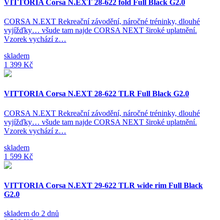
VITTORIA Corsa N.EXT 28-622 fold Full Black G2.0
CORSA N.EXT Rekreační závodění, náročné tréninky, dlouhé
vyjížďky… všude tam najde CORSA NEXT široké uplatnění.
Vzorek vychází z…
skladem
1 399 Kč
VITTORIA Corsa N.EXT 28-622 TLR Full Black G2.0
CORSA N.EXT Rekreační závodění, náročné tréninky, dlouhé
vyjížďky… všude tam najde CORSA NEXT široké uplatnění.
Vzorek vychází z…
skladem
1 599 Kč
VITTORIA Corsa N.EXT 29-622 TLR wide rim Full Black
G2.0
skladem do 2 dnů