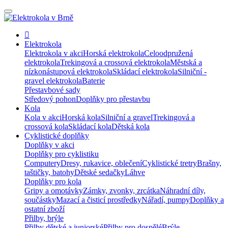
Elektrokola
Elektrokola v akci
Horská elektrokola
Celoodpružená
elektrokola
Trekingová a crossová elektrokola
Městská a
nízkonástupová elektrokola
Skládací elektrokola
Silniční -
gravel elektrokola
Baterie
Přestavbové sady
Středový pohon
Doplňky pro přestavbu
Kola
Kola v akci
Horská kola
Silniční a gravel
Trekingová a
crossová kola
Skládací kola
Dětská kola
Cyklistické doplňky
Doplňky v akci
Doplňky pro cyklistiku
Computery
Dresy, rukavice, oblečení
Cyklistické tretry
Brašny,
taštičky, batohy
Dětské sedačky
Láhve
Doplňky pro kola
Gripy a omotávky
Zámky, zvonky, zrcátka
Náhradní díly,
součástky
Mazací a čisticí prostředky
Nářadí, pumpy
Doplňky a
ostatní zboží
Přilby, brýle
Přilby dětské a juniorské
Přilby pro dospělé
Brýle