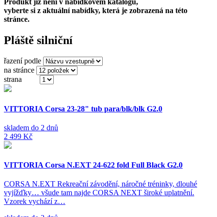
Produkt již není v nabídkovém katalogu,
vyberte si z aktuální nabídky, která je zobrazená na této
stránce.
Pláště silniční
řazení podle
na stránce
strana
(z 5)
VITTORIA Corsa 23-28" tub para/blk/blk G2.0
skladem do 2 dnů
2 499 Kč
VITTORIA Corsa N.EXT 24-622 fold Full Black G2.0
CORSA N.EXT Rekreační závodění, náročné tréninky, dlouhé
vyjížďky… všude tam najde CORSA NEXT široké uplatnění.
Vzorek vychází z…